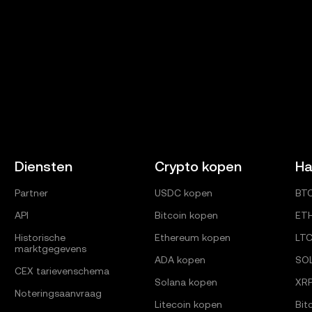
Diensten
Crypto kopen
Ha
Partner
USDC kopen
BT
API
Bitcoin kopen
ET
Historische
Ethereum kopen
LT
marktgegevens
ADA kopen
SO
CEX tarievenschema
Solana kopen
XR
Noteringsaanvraag
Litecoin kopen
Bit