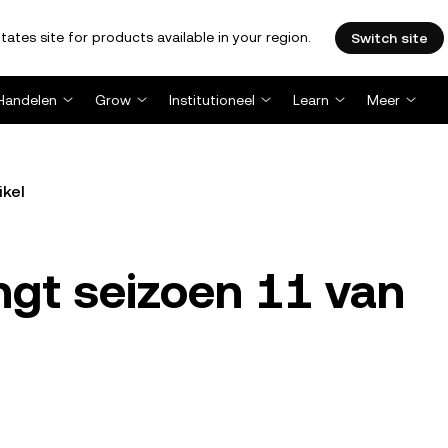
tates site for products available in your region.
Switch site
Handelen
Grow
Institutioneel
Learn
Meer
ikel
ngt seizoen 11 van