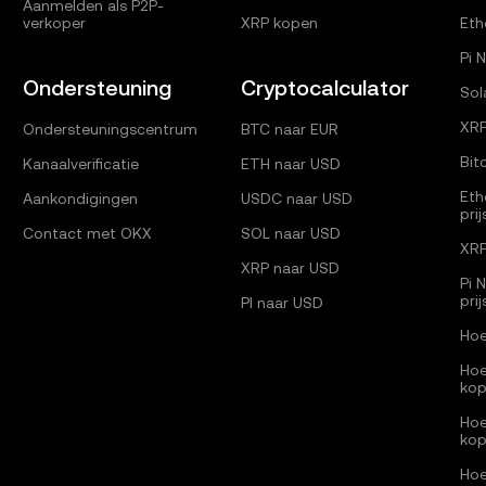
Aanmelden als P2P-
verkoper
XRP kopen
Eth
Pi 
Ondersteuning
Cryptocalculator
Sol
XRP
Ondersteuningscentrum
BTC naar EUR
Bit
Kanaalverificatie
ETH naar USD
Eth
Aankondigingen
USDC naar USD
pri
Contact met OKX
SOL naar USD
XRP
XRP naar USD
Pi 
pri
PI naar USD
Hoe
Hoe
ko
Hoe
ko
Hoe