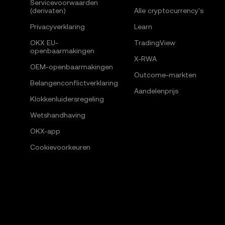
Servicevoorwaarden
(derivaten)
Alle cryptocurrency's
Privacyverklaring
Learn
OKX EU-
TradingView
openbaarmakingen
X-RWA
OEM-openbaarmakingen
Outcome-markten
Belangenconflictverklaring
Aandelenprijs
Klokkenluidersregeling
Wetshandhaving
OKX-app
Cookievoorkeuren