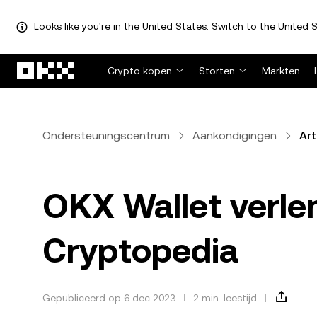
Looks like you're in the United States. Switch to the United S
Overslaan naar hoofdinhoud
Crypto kopen
Storten
Markten
Ondersteuningscentrum
Aankondigingen
Art
OKX Wallet verle
Cryptopedia
Gepubliceerd op 6 dec 2023
2 min. leestijd