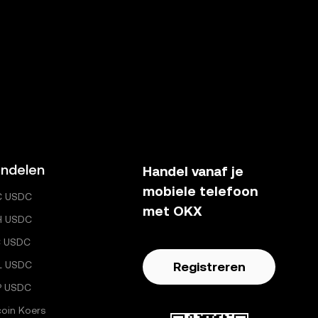
ndelen
Handel vanaf je
mobiele telefoon
C USDC
met OKX
H USDC
C USDC
L USDC
Registreren
P USDC
coin Koers