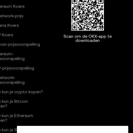
ereum Koers
Network-prijs
ana Koers
 Koers
Scan om de OKX-app te
downloaden
coin-prijsvoorspelling
ereum-
jsvoorspelling
-prijsvoorspelling
Network-
jsvoorspelling
 kun je crypto kopen?
 kun je Bitcoin
pen?
 kun je Ethereum
pen?
 kun je Solana