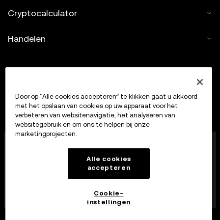
Cryptocalculator
Handelen
Door op “Alle cookies accepteren” te klikken gaat u akkoord
met het opslaan van cookies op uw apparaat voor het
verbeteren van websitenavigatie, het analyseren van
websitegebruik en om ons te helpen bij onze
marketingprojecten.
OKX Europe Limited, dat onder de handelsnaam OKX
opereert, is nu een handelsplatform voor crypto-
Alle cookies
bezittingen dat door de MFSA is geautoriseerd als
accepteren
aanbieder van diensten op het gebied van crypto-
bezittingen op grond van artikel 28 van de Markets in
Crypto-Assets Act (hoofdstuk 647 van de Maltese
Cookie-
wet).
instellingen