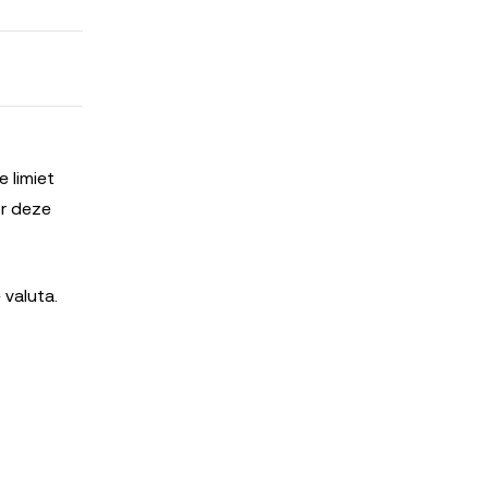
 limiet
or deze
 valuta.