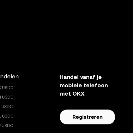
ndelen
Handel vanaf je
mobiele telefoon
C USDC
met OKX
H USDC
C USDC
L USDC
Registreren
P USDC