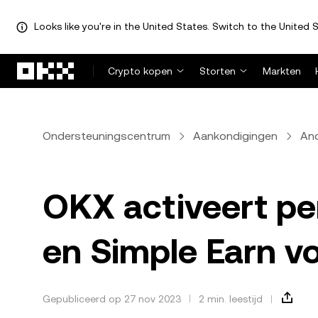
Looks like you're in the United States. Switch to the United S
Overslaan naar hoofdinhoud
Crypto kopen
Storten
Markten
Ondersteuningscentrum
Aankondigingen
An
OKX activeert pe
en Simple Earn v
Gepubliceerd op 27 nov 2023
2 min. leestijd