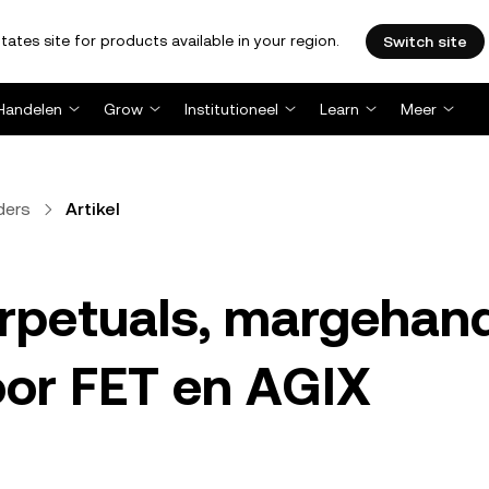
tates site for products available in your region.
Switch site
Handelen
Grow
Institutioneel
Learn
Meer
ders
Artikel
rpetuals, margehan
oor FET en AGIX