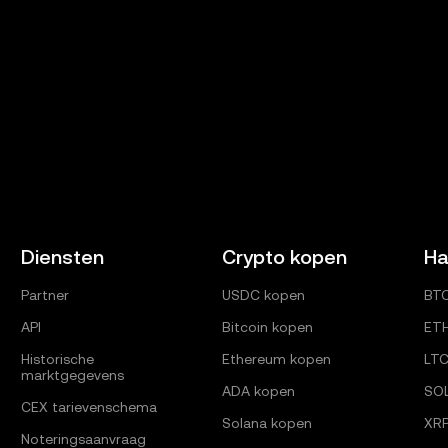
Diensten
Crypto kopen
Ha
Partner
USDC kopen
BT
API
Bitcoin kopen
ET
Historische
Ethereum kopen
LT
marktgegevens
ADA kopen
SO
CEX tarievenschema
Solana kopen
XR
Noteringsaanvraag