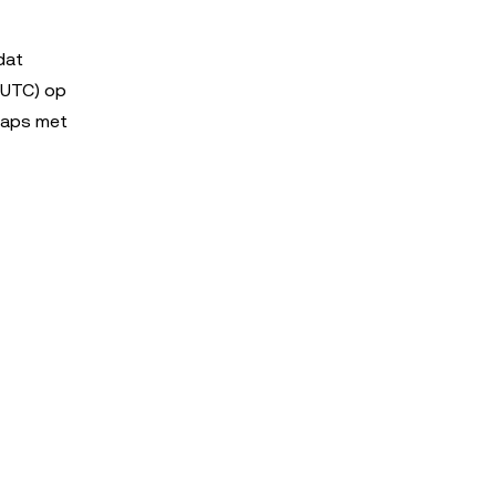
dat
(UTC) op
waps met