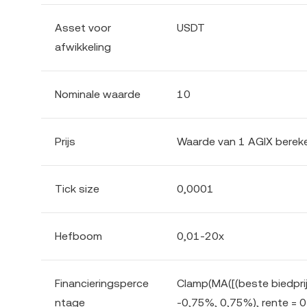
Asset voor
USDT
afwikkeling
Nominale waarde
10
Prijs
Waarde van 1 AGIX berek
Tick size
0,0001
Hefboom
0,01-20x
Financieringsperce
Clamp(MA([(beste biedprijs
ntage
-0,75%, 0,75%), rente = 0