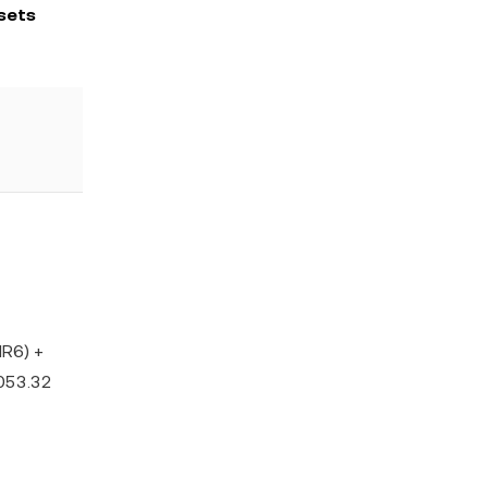
sets
R6) +
053.32