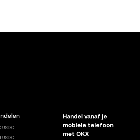
ndelen
Handel vanaf je
mobiele telefoon
C USDC
met OKX
H USDC