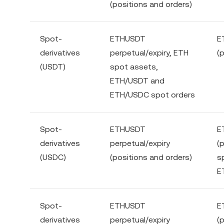
(positions and orders)
Spot-
ETHUSDT
E
derivatives
perpetual/expiry, ETH
(
(USDT)
spot assets,
ETH/USDT and
ETH/USDC spot orders
Spot-
ETHUSDT
E
derivatives
perpetual/expiry
(
(USDC)
(positions and orders)
s
E
Spot-
ETHUSDT
E
derivatives
perpetual/expiry
(