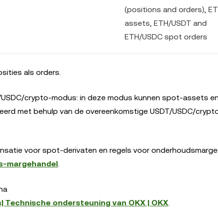
(positions and orders), E
assets, ETH/USDT and
ETH/USDC spot orders
sities als orders.
DT/USDC/crypto-modus: in deze modus kunnen spot-assets e
erd met behulp van de overeenkomstige USDT/USDC/crypto
nsatie voor spot-derivaten en regels voor onderhoudsmarges
ss-margehandel
.
ina
ds| Technische ondersteuning van OKX | OKX
.