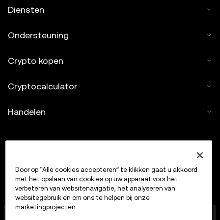
Diensten
Ondersteuning
Crypto kopen
Cryptocalculator
Handelen
Door op “Alle cookies accepteren” te klikken gaat u akkoord
met het opslaan van cookies op uw apparaat voor het
verbeteren van websitenavigatie, het analyseren van
websitegebruik en om ons te helpen bij onze
marketingprojecten.
OKX Europe Limited, dat onder de handelsnaam OKX