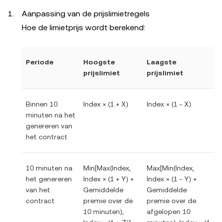
Aanpassing van de prijslimietregels
Hoe de limietprijs wordt berekend:
Periode
Hoogste
Laagste
prijslimiet
prijslimiet
Binnen 10
Index × (1 + X)
Index × (1 - X)
minuten na het
genereren van
het contract
10 minuten na
Min[Max(Index,
Max[Min(Index,
het genereren
Index × (1 + Y) +
Index × (1 - Y) +
van het
Gemiddelde
Gemiddelde
contract
premie over de
premie over de
10 minuten),
afgelopen 10