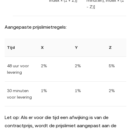
Index × (1 + Z)]
minuten), Index × (1
- Z)]
Aangepaste prijslimietregels:
Tijd
X
Y
Z
48 uur voor
2%
2%
5%
levering
30 minuten
1%
1%
2%
voor levering
Let op: Als er voor die tijd een afwijking is van de
contractprijs, wordt de prijslimiet aangepast aan de