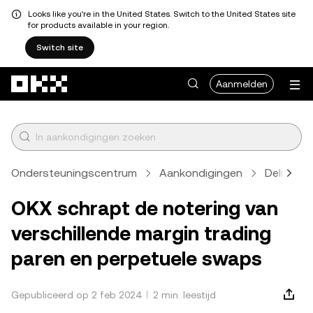
Looks like you're in the United States. Switch to the United States site
for products available in your region.
Switch site
Overslaan naar hoofdinhoud
Aanmelden
Ondersteuningscentrum
Aankondigingen
Delisting
OKX schrapt de notering van
verschillende margin trading
paren en perpetuele swaps
Gepubliceerd op 2 feb 2024
2 min. leestijd