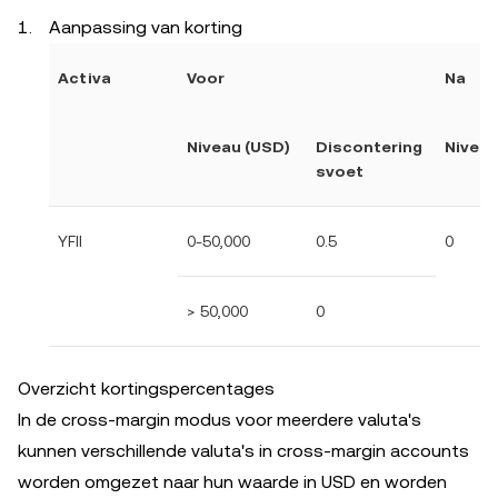
Aanpassing van korting
Activa
Voor
Na
Niveau (USD)
Discontering
Niveau
svoet
YFII
0-50,000
0.5
0
> 50,000
0
Overzicht kortingspercentages
In de cross-margin modus voor meerdere valuta's
kunnen verschillende valuta's in cross-margin accounts
worden omgezet naar hun waarde in USD en worden