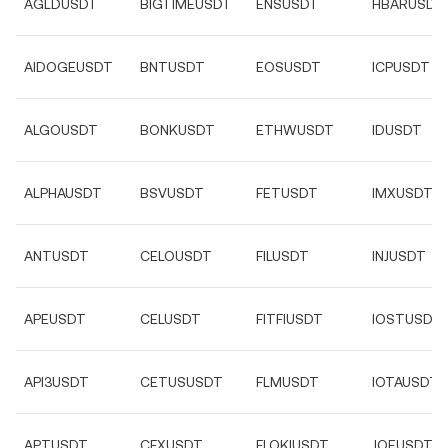
AGLDUSDT
BIGTIMEUSDT
ENSUSDT
HBARUSDT
AIDOGEUSDT
BNTUSDT
EOSUSDT
ICPUSDT
ALGOUSDT
BONKUSDT
ETHWUSDT
IDUSDT
ALPHAUSDT
BSVUSDT
FETUSDT
IMXUSDT
ANTUSDT
CELOUSDT
FILUSDT
INJUSDT
APEUSDT
CELUSDT
FITFIUSDT
IOSTUSDT
API3USDT
CETUSUSDT
FLMUSDT
IOTAUSDT
APTUSDT
CFXUSDT
FLOKIUSDT
JOEUSDT