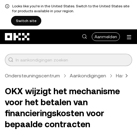
Looks like you're in the United States. Switch to the United States site
for products available in your region.
Switch site
Overslaan naar hoofdinhoud
Aanmelden
Ondersteuningscentrum
Aankondigingen
Handels
OKX wijzigt het mechanisme
voor het betalen van
financieringskosten voor
bepaalde contracten