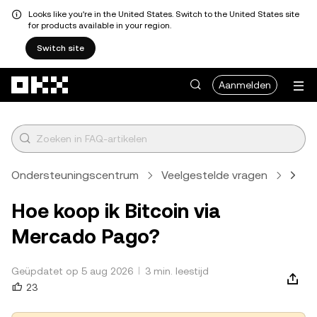
Looks like you're in the United States. Switch to the United States site
for products available in your region.
Switch site
Overslaan naar hoofdinhoud
Aanmelden
Ondersteuningscentrum
Veelgestelde vragen
Cryp
Hoe koop ik Bitcoin via
Mercado Pago?
Geüpdatet op 5 aug 2026
3 min. leestijd
23