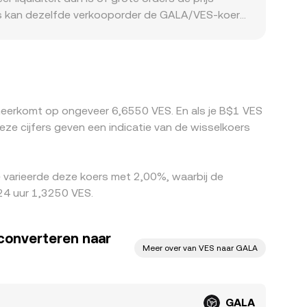
nues kan dezelfde verkooporder de GALA/VES-koers
directe of indirecte toegang bieden tot VES
urder zijn. Omdat GALA vaker tegen USDT wordt
us VES vergroot het verschil tussen beurzen die
de goedkopere naar de duurdere markt te
 risico van snelle koersbewegingen.
 neerkomt op ongeveer 6,6550 VES. En als je B$1 VES
e cijfers geven een indicatie van de wisselkoers
 varieerde deze koers met 2,00%, waarbij de
24 uur 1,3250 VES.
 converteren naar
Meer over van VES naar GALA
GALA