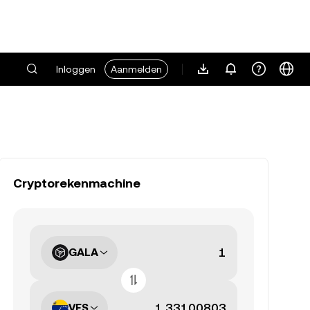
Inloggen
Aanmelden
Cryptorekenmachine
GALA
VES