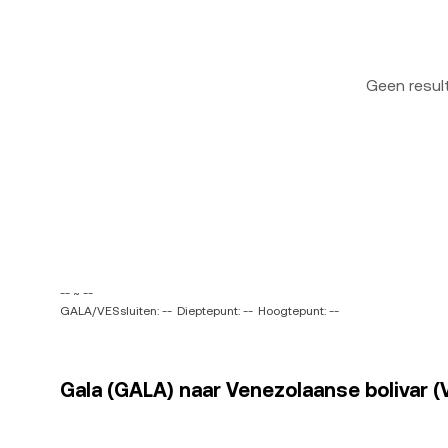
Geen resu
-- ~ --
GALA/VESsluiten: --
Dieptepunt: --
Hoogtepunt: --
Gala (GALA) naar Venezolaanse bolivar (V