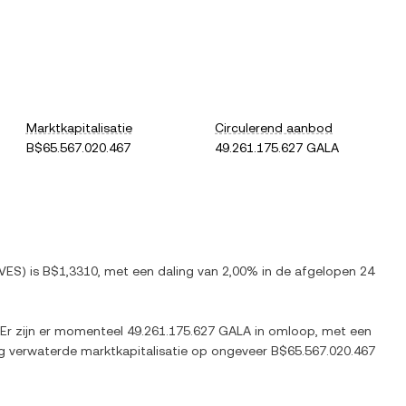
Marktkapitalisatie
Circulerend aanbod
B$65.567.020.467
49.261.175.627 GALA
VES
) is
B$1,3310
, met
een daling
van
2,00%
in de afgelopen 24
 Er zijn er momenteel
49.261.175.627 GALA
in omloop, met een
ig verwaterde marktkapitalisatie op ongeveer
B$65.567.020.467