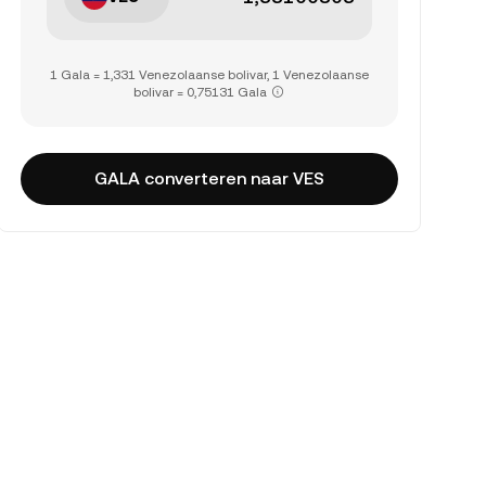
1 Gala = 1,331 Venezolaanse bolivar, 1 Venezolaanse
bolivar = 0,75131 Gala
GALA converteren naar VES