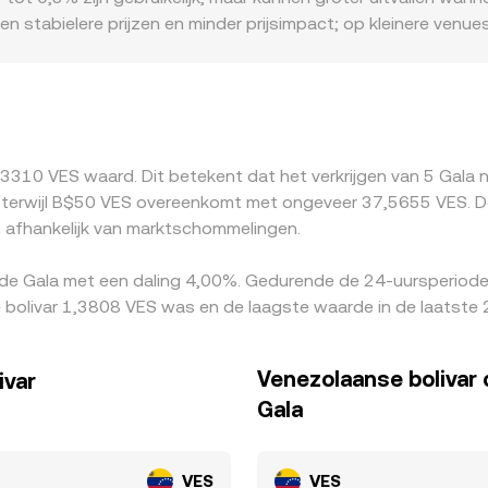
de globale VWAP duwt.
en stabielere prijzen en minder prijsimpact; op kleinere ve
grafische of regelgevende premies ontstaan: platformen die 
uote laten zien, zeker wanneer fiat-kanalen schaarser of du
oteerde GALA/VES-waarde; een USDT-premie of -discount vers
bitrage helpt deze verschillen te verkleinen door GALA van 
gen, opname- en stortingstijden, blockchain-congestie en het
,3310 VES waard. Dit betekent dat het verkrijgen van 5 Gala
erwijl B$50 VES overeenkomt met ongeveer 37,5655 VES. Dez
 afhankelijk van marktschommelingen.
 de Gala met een daling 4,00%. Gedurende de 24-uursperiode
bolivar 1,3808 VES was en de laagste waarde in de laatste 
Venezolaanse bolivar
ivar
Gala
VES
VES