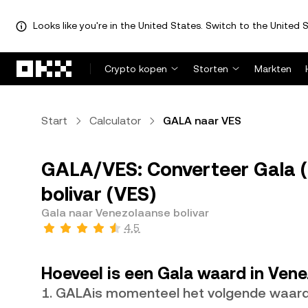
Looks like you're in the United States. Switch to the United S
Overslaan naar hoofdinhoud
Crypto kopen
Storten
Markten
Start
Calculator
GALA naar VES
GALA/VES: Converteer Gala 
bolivar (VES)
Gala naar Venezolaanse bolivar
4,5
Hoeveel is een Gala waard in Vene
1. GALAis momenteel het volgende waar