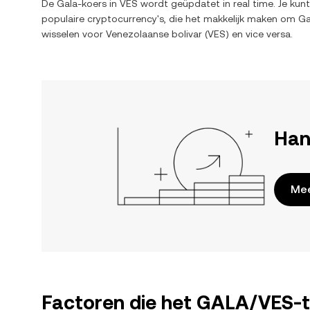
De
Gala
-koers in
VES
wordt geüpdatet in real time. Je kun
populaire cryptocurrency's, die het makkelijk maken om
Ga
wisselen voor
Venezolaanse bolivar
(
VES
) en vice versa.
Han
Mee
Factoren die het GALA/VES-t