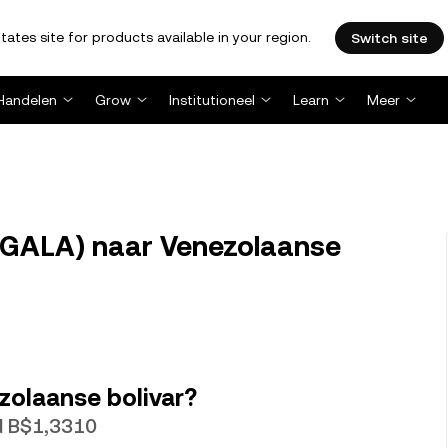
tates site for products available in your region.
Switch site
Handelen
Grow
Institutioneel
Learn
Meer
(GALA) naar Venezolaanse
zolaanse bolivar?
d B$1,3310