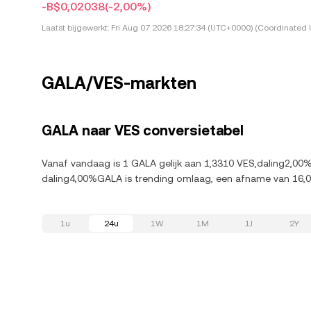
-B$0,02038
(-2,00%)
Laatst bijgewerkt:
Fri Aug 07 2026 18:27:34 (UTC+0000) (Coordinated 
GALA/VES-markten
GALA naar VES conversietabel
Vanaf vandaag is 1 GALA gelijk aan 1,3310 VES,daling2,00%
daling4,00%GALA is trending omlaag, een afname van 16,
1u
24u
1W
1M
1J
2Y