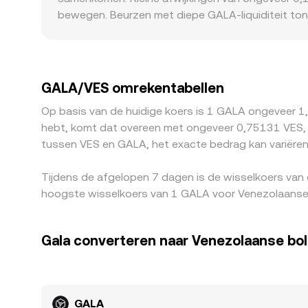
beurzen de DEX-koers doorgaans weer richting 
bewegen. Beurzen met diepe GALA-liquiditeit ton
sterker naar beneden drukken. Er kunnen ook geo
onder lokale restricties kunnen een afwijkende q
geprijsd, sijpelt de USDT-basis door in de gequ
een andere route voor de omzetting gebruiken. Ar
GALA/VES omrekentabellen
verplaatsen, maar is niet perfect door vergoedin
Op basis van de huidige koers is 1 GALA ongeveer 1
hebt, komt dat overeen met ongeveer 0,75131 VES, t
tussen VES en GALA, het exacte bedrag kan variëren
Tijdens de afgelopen 7 dagen is de wisselkoers van
hoogste wisselkoers van 1 GALA voor Venezolaanse 
Gala converteren naar Venezolaanse bol
GALA