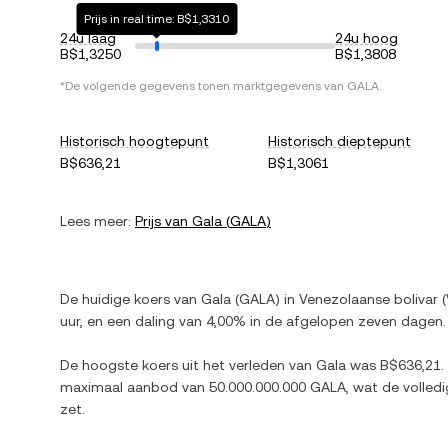
Prijs in real time: B$1,3310
24u laag
24u hoog
B$1,3250
B$1,3808
*De volgende gegevens tonen marktgegevens van
GALA
.
Historisch hoogtepunt
Historisch dieptepunt
B$636,21
B$1,3061
Lees meer:
Prijs van
Gala
(
GALA
)
De huidige koers van
Gala
(
GALA
) in
Venezolaanse bolivar
(
uur, en
een daling
van
4,00%
in de afgelopen zeven dagen.
De hoogste koers uit het verleden van
Gala
was
B$636,21
.
maximaal aanbod van
50.000.000.000 GALA
, wat de volled
zet.