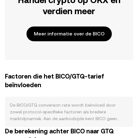
Handel crypto op OKX en
verdien meer
Meer informatie over de BICO
Factoren die het BICO/GTQ-tarief
beïnvloeden
De BICO/GTQ conversion rate wordt beïnvloed door
zowel protocol-specifieke factoren als bredere
marktdynamiek. Aan de aanbodzijde kent BICO geen
geprogrammeerde halveringen; in plaats daarvan groeit
De berekening achter BICO naar GTQ
de circulerende voorraad via geplande