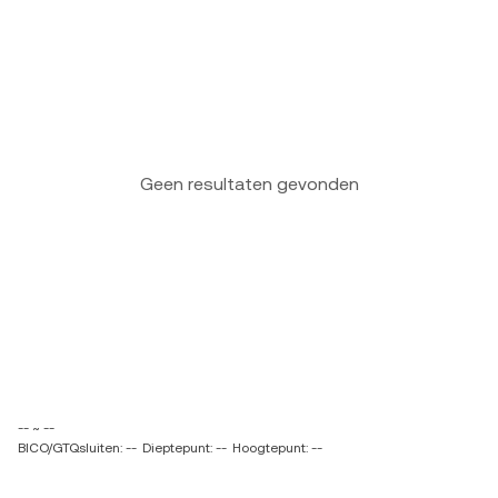
Geen resultaten gevonden
-- ~ --
BICO/GTQsluiten: --
Dieptepunt: --
Hoogtepunt: --