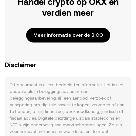
Handel crypto op OKX en
verdien meer
Meer informatie over de BICO
Disclaimer
Dit document is alleen bedoeld ter informatie. Het is niet
bedoeld als (i) beleggingsadvies of een
beleggingsaanbeveling, (ii) een aanbod, verzoek of
aansporing om digitale assets te kopen, verkopen of aan
te houden, of (iii) financieel, boekhoudkundig, juridisch of
fiscaal advies. Digitale bezittingen, zoals stablecoins en
NFT's, zijn onderhevig aan marktschommelingen. Ze zijn
zeer risicovol en kunnen in waarde dalen. Je moet