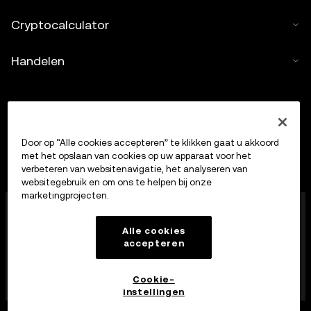
Cryptocalculator
Handelen
Door op “Alle cookies accepteren” te klikken gaat u akkoord
met het opslaan van cookies op uw apparaat voor het
verbeteren van websitenavigatie, het analyseren van
websitegebruik en om ons te helpen bij onze
marketingprojecten.
OKX Europe Limited, dat onder de handelsnaam OKX
opereert, is nu een handelsplatform voor crypto-
Alle cookies
bezittingen dat door de MFSA is geautoriseerd als
accepteren
aanbieder van diensten op het gebied van crypto-
bezittingen op grond van artikel 28 van de Markets in
Crypto-Assets Act (hoofdstuk 647 van de Maltese
Cookie-
wet).
instellingen