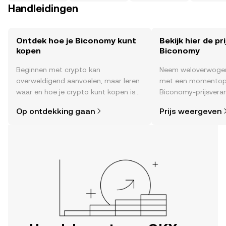
Handleidingen
Ontdek hoe je Biconomy kunt
Bekijk hier de pr
kopen
Biconomy
Beginnen met crypto kan
Neem weloverwogen
overweldigend aanvoelen, maar leren
met een momentop
waar en hoe je crypto kunt kopen is
Biconomy-prijsveran
eenvoudiger dan je denkt. Begin je
time , het sentimen
Op ontdekking gaan
Prijs weergeven
reis op de mobiele app van OKX of
nieuws en meer.
hier op het web.