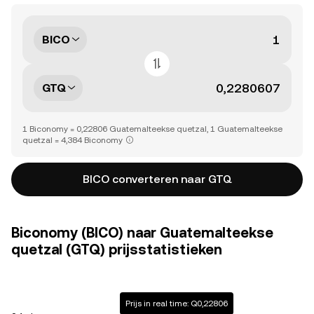
BICO
GTQ
1 Biconomy = 0,22806 Guatemalteekse quetzal, 1 Guatemalteekse
quetzal = 4,384 Biconomy
BICO converteren naar GTQ
Biconomy (BICO) naar Guatemalteekse
quetzal (GTQ) prijsstatistieken
Prijs in real time: Q0,22806