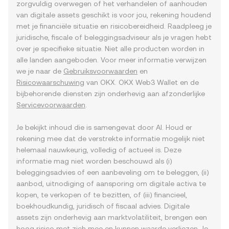
zorgvuldig overwegen of het verhandelen of aanhouden
van digitale assets geschikt is voor jou, rekening houdend
met je financiële situatie en risicobereidheid. Raadpleeg je
juridische, fiscale of beleggingsadviseur als je vragen hebt
over je specifieke situatie. Niet alle producten worden in
alle landen aangeboden. Voor meer informatie verwijzen
we je naar de
Gebruiksvoorwaarden
en
Risicowaarschuwing
van OKX. OKX Web3 Wallet en de
bijbehorende diensten zijn onderhevig aan afzonderlijke
Servicevoorwaarden
.
Je bekijkt inhoud die is samengevat door AI. Houd er
rekening mee dat de verstrekte informatie mogelijk niet
helemaal nauwkeurig, volledig of actueel is. Deze
informatie mag niet worden beschouwd als (i)
beleggingsadvies of een aanbeveling om te beleggen, (ii)
aanbod, uitnodiging of aansporing om digitale activa te
kopen, te verkopen of te bezitten, of (iii) financieel,
boekhoudkundig, juridisch of fiscaal advies. Digitale
assets zijn onderhevig aan marktvolatiliteit, brengen een
hoog risico met zich mee en kunnen waarde verliezen. Je