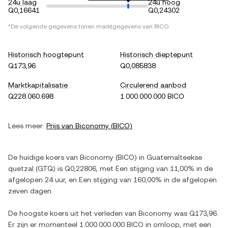
24u laag
24u hoog
Q0,16641
Q0,24302
*De volgende gegevens tonen marktgegevens van
BICO
.
Historisch hoogtepunt
Historisch dieptepunt
Q173,96
Q0,085838
Marktkapitalisatie
Circulerend aanbod
Q228.060.698
1.000.000.000 BICO
Lees meer:
Prijs van
Biconomy
(
BICO
)
De huidige koers van
Biconomy
(
BICO
) in
Guatemalteekse
quetzal
(
GTQ
) is
Q0,22806
, met
Een stijging
van
11,00%
in de
afgelopen 24 uur, en
Een stijging
van
160,00%
in de afgelopen
zeven dagen.
De hoogste koers uit het verleden van
Biconomy
was
Q173,96
.
Er zijn er momenteel
1.000.000.000 BICO
in omloop, met een