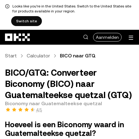
Looks like you're in the United States. Switch to the United States site
for products available in your region.
Switch site
Overslaan naar hoofdinhoud
Aanmelden
Start
Calculator
BICO naar GTQ
BICO/GTQ: Converteer
Biconomy (BICO) naar
Guatemalteekse quetzal (GTQ)
Biconomy naar Guatemalteekse quetzal
4,5
Hoeveel is een Biconomy waard in
Guatemalteekse quetzal?