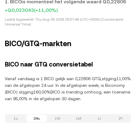
1. BICOis momenteel het volgende waard Q0,22806
+Q0,023043
(+11,00%)
Laatst bijgewerkt:
Thu Aug 06 2026 05:57:46 (UTC+0000) (Coordinated
Universal Time)
BICO/GTQ-markten
BICO naar GTQ conversietabel
Vanaf vandaag is 1 BICO gelijk aan 0,22806 GTQ,stijging11,00%
van de afgelopen 24 uur. In de afgelopen week, is Biconomy
(BICO) stijging160,00%BICO is trending omhoog, een toename
van 95,00% in de afgelopen 30 dagen.
1u
24u
1W
1M
1J
2Y