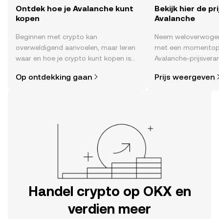
Ontdek hoe je Avalanche kunt
Bekijk hier de pr
kopen
Avalanche
Beginnen met crypto kan
Neem weloverwogen
overweldigend aanvoelen, maar leren
met een momentop
waar en hoe je crypto kunt kopen is
Avalanche-prijsveran
eenvoudiger dan je denkt. Begin je
time , het sentimen
Op ontdekking gaan
Prijs weergeven
reis op de mobiele app van OKX of
nieuws en meer.
hier op het web.
Handel crypto op OKX en
verdien meer