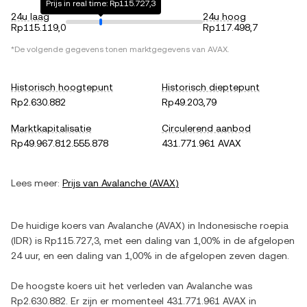
Prijs in real time: Rp115.727,3
24u laag
24u hoog
Rp115.119,0
Rp117.498,7
*De volgende gegevens tonen marktgegevens van
AVAX
.
Historisch hoogtepunt
Historisch dieptepunt
Rp2.630.882
Rp49.203,79
Marktkapitalisatie
Circulerend aanbod
Rp49.967.812.555.878
431.771.961 AVAX
Lees meer:
Prijs van
Avalanche
(
AVAX
)
De huidige koers van
Avalanche
(
AVAX
) in
Indonesische roepia
(
IDR
) is
Rp115.727,3
, met
een daling
van
1,00%
in de afgelopen
24 uur, en
een daling
van
1,00%
in de afgelopen zeven dagen.
De hoogste koers uit het verleden van
Avalanche
was
Rp2.630.882
. Er zijn er momenteel
431.771.961 AVAX
in