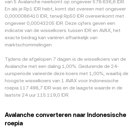
van 5 Avalanche neerkomt op ongeveer 578.636,6 IDR.
Regelgevingssignalen zijn eveneens belangrijk:
de momentane prijs de verhouding y/x tussen de reserves
USDT wordt verhandeld en de prijs vervolgens naar IDR
En als je Rp1 IDR hebt, komt dat overeen met ongeveer
internationale ontwikkelingen rond crypto-classificatie en
van de twee getokeniseerde activa in de pool.
wordt omgerekend, werkt de USDT-basis door in de
0,0000086410 IDR, terwijl Rp50 IDR overeenkomt met
grote ETF-goedkeuringen kunnen de sectorbreedte van
Bewegingen in spotorderboeken, verschuivingen in AMM-
uiteindelijke AVAX/IDR-notering; een lichte premie of
ongeveer 0,00043205 IDR. Deze cijfers geven een
kapitaalstromen naar AVAX beïnvloeden, terwijl
reserves en verschillen tussen handelsplatformen worden
discount van USDT ten opzichte van fiat kan zo direct in
indicatie van de wisselkoers tussen IDR en AVAX, het
Indonesische regels omtrent registratie van crypto-
samengenomen door professionele datafeeds om de
de quote zichtbaar worden. Geografische en
exacte bedrag kan variëren afhankelijk van
activa, belastingen en fiat-rails de lokale prijsvorming in
actuele AVAX/IDR conversion rate zo nauwkeurig mogelijk
regelgevende factoren kunnen eveneens een rol spelen:
IDR mede bepalen. Tot slot voegen markttechnische
marktschommelingen.
te weerspiegelen.
lokale IDR-liquiditeit, belastingen op crypto-transacties en
factoren kortetermijnvolatiliteit toe: funding rates op
de beschikbaarheid van stortings- en opnamemethoden
AVAX-perpetuals, open interest en optiesexpiraties, grote
kunnen leiden tot regionale premies of kortingen in
Tijdens de afgelopen 7 dagen is de wisselkoers van de
on-chain verplaatsingen naar en van beurzen door
Indonesische orderboeken. Arbitrage tussen beurzen
Avalanche met een daling 1,00%. Gedurende de 24-
whales, en orderboekdiepte op spotmarkten kunnen de
helpt deze verschillen te verkleinen door AVAX te
uursperiode varieerde deze koers met 1,00%, waarbij de
AVAX/IDR conversion rate in het kortstondige verloop
verplaatsen van goedkopere naar duurdere markten,
hoogste wisselkoers van 1 AVAX voor Indonesische
bewegen.
maar fricties zoals transactiekosten, opnametijden, on-
roepia 117.498,7 IDR was en de laagste waarde in de
chain congestie en beperkte fiat-rails in IDR zorgen
laatste 24 uur 115.119,0 IDR.
ervoor dat prijsverschillen niet altijd onmiddellijk
verdwijnen.
Avalanche converteren naar Indonesische
roepia