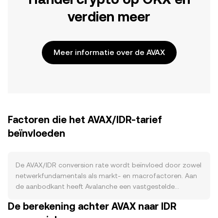
verdien meer
Meer informatie over de AVAX
Factoren die het AVAX/IDR-tarief
beïnvloeden
De AVAX/IDR conversion rate wordt beïnvloed door zowel
netwerkfundamentals als markt- en macrofactoren. Aan
de aanbodkant heeft Avalanche een vastgestelde
maximale voorraad en komt nieuwe AVAX in omloop via
De berekening achter AVAX naar IDR
staking-beloningen voor validators en delegators; er is