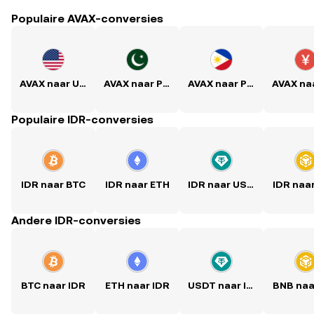
Populaire AVAX-conversies
AVAX naar USD
AVAX naar PKR
AVAX naar PHP
Populaire IDR-conversies
IDR naar BTC
IDR naar ETH
IDR naar USDT
IDR naa
Andere IDR-conversies
BTC naar IDR
ETH naar IDR
USDT naar IDR
BNB naa