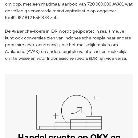
omloop, met een maximaal aanbod van
720.000.000 AVAX
, wat
de volledig verwaterde marktkapitalisatie op ongeveer
Rp49.967.812.555.878
zet.
De
Avalanche
-koers in
IDR
wordt geüpdatet in real time. Je
kunt ook conversies zien van
Indonesische roepia
naar andere
populaire cryptocurrency's, die het makkelijk maken om
Avalanche
(
AVAX
) en andere digitale valuta snel en makkelijk
om te wisselen voor
Indonesische roepia
(
IDR
) en vice versa.
Handel crypto op OKX en