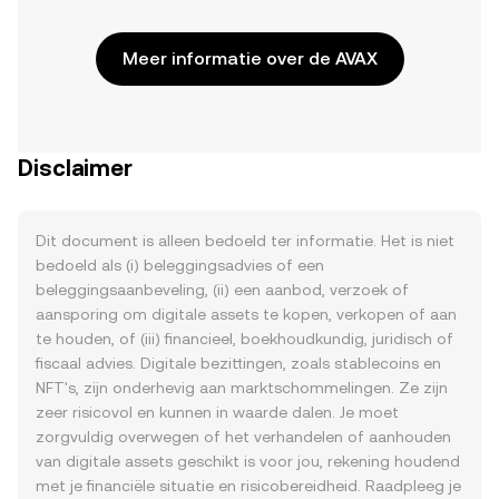
Meer informatie over de AVAX
Disclaimer
Dit document is alleen bedoeld ter informatie. Het is niet
bedoeld als (i) beleggingsadvies of een
beleggingsaanbeveling, (ii) een aanbod, verzoek of
aansporing om digitale assets te kopen, verkopen of aan
te houden, of (iii) financieel, boekhoudkundig, juridisch of
fiscaal advies. Digitale bezittingen, zoals stablecoins en
NFT's, zijn onderhevig aan marktschommelingen. Ze zijn
zeer risicovol en kunnen in waarde dalen. Je moet
zorgvuldig overwegen of het verhandelen of aanhouden
van digitale assets geschikt is voor jou, rekening houdend
met je financiële situatie en risicobereidheid. Raadpleeg je