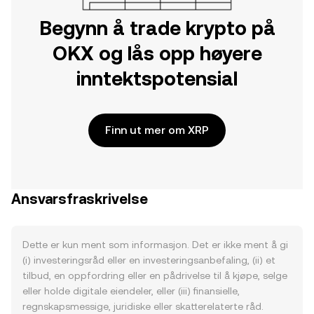
Begynn å trade krypto på
OKX og lås opp høyere
inntektspotensial
Finn ut mer om XRP
Ansvarsfraskrivelse
Dette er kun ment som informasjon. Det er ikke ment å gi
(i) investeringsråd eller en investeringsanbefaling, (ii) et
tilbud, en oppfordring eller en pådrivelse til å kjøpe, selge
eller holde digitale eiendeler, eller (iii) finansielle,
regnskapsmessige, juridiske eller skatterelaterte råd.