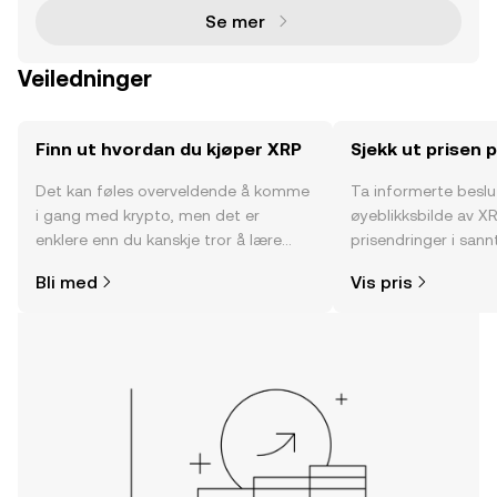
Se mer
Veiledninger
Finn ut hvordan du kjøper XRP
Sjekk ut prisen 
Det kan føles overveldende å komme
Ta informerte besl
i gang med krypto, men det er
øyeblikksbilde av XR
enklere enn du kanskje tror å lære
prisendringer i sannt
hvor og hvordan man kjøper krypto.
fellesskapssentimen
Bli med
Vis pris
Kom i gang med reisen din på OKX-
mobilappen eller rett her på nettet.