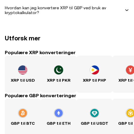
Hvordan kan jeg konvertere XRP til GBP ved bruk av
kryptokalkulator?
Utforsk mer
Populære XRP konverteringer
XRP til USD
XRP til PKR
XRP til PHP
XRP til
Populære GBP konverteringer
GBP til BTC
GBP til ETH
GBP til USDT
GBP til