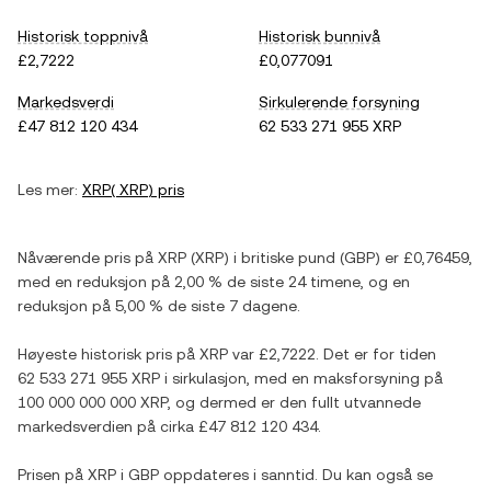
Historisk toppnivå
Historisk bunnivå
£2,7222
£0,077091
Markedsverdi
Sirkulerende forsyning
£47 812 120 434
62 533 271 955 XRP
Les mer:
XRP
(
XRP
) pris
Nåværende pris på
XRP
(
XRP
) i
britiske pund
(
GBP
) er
£0,76459
,
med
en reduksjon
på
2,00 %
de siste 24 timene, og
en
reduksjon
på
5,00 %
de siste 7 dagene.
Høyeste historisk pris på
XRP
var
£2,7222
. Det er for tiden
62 533 271 955 XRP
i sirkulasjon, med en maksforsyning på
100 000 000 000 XRP
, og dermed er den fullt utvannede
markedsverdien på cirka
£47 812 120 434
.
Prisen på
XRP
i
GBP
oppdateres i sanntid. Du kan også se