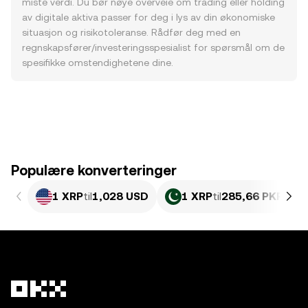
miste verdi. Du bør nøye overveie om trading eller holding
av digitale aktiva passer for deg i lys av din økonomiske
situasjon og risikotoleranse. Rådfør deg med en
regnskapsfører/investeringsspesialist for spørsmål om de
spesifikke omstendighetene dine.
Populære konverteringer
1 XRP
til
1,028 USD
1 XRP
til
285,66 PKR