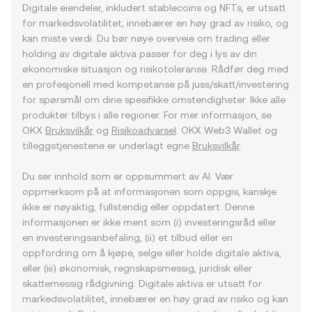
Digitale eiendeler, inkludert stablecoins og NFTs, er utsatt
for markedsvolatilitet, innebærer en høy grad av risiko, og
kan miste verdi. Du bør nøye overveie om trading eller
holding av digitale aktiva passer for deg i lys av din
økonomiske situasjon og risikotoleranse. Rådfør deg med
en profesjonell med kompetanse på juss/skatt/investering
for spørsmål om dine spesifikke omstendigheter. Ikke alle
produkter tilbys i alle regioner. For mer informasjon, se
OKX
Bruksvilkår
og
Risikoadvarsel
. OKX Web3 Wallet og
tilleggstjenestene er underlagt egne
Bruksvilkår
.
Du ser innhold som er oppsummert av AI. Vær
oppmerksom på at informasjonen som oppgis, kanskje
ikke er nøyaktig, fullstendig eller oppdatert. Denne
informasjonen er ikke ment som (i) investeringsråd eller
en investeringsanbefaling, (ii) et tilbud eller en
oppfordring om å kjøpe, selge eller holde digitale aktiva,
eller (iii) økonomisk, regnskapsmessig, juridisk eller
skattemessig rådgivning. Digitale aktiva er utsatt for
markedsvolatilitet, innebærer en høy grad av risiko og kan