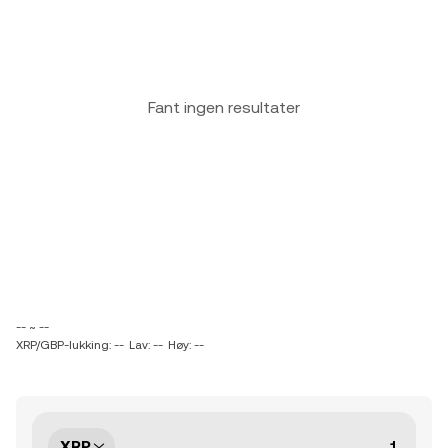
Fant ingen resultater
-- ~ --
XRP/GBP-lukking: --
Lav: --
Høy: --
XRP