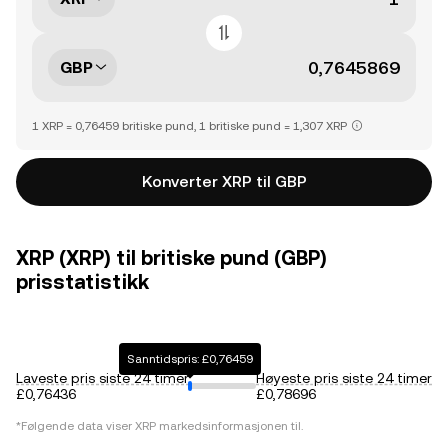
GBP
1 XRP = 0,76459 britiske pund, 1 britiske pund = 1,307 XRP
Konverter XRP til GBP
XRP (XRP) til britiske pund (GBP)
prisstatistikk
Sanntidspris: £0,76459
Laveste pris siste 24 timer
Høyeste pris siste 24 timer
£0,76436
£0,78696
*Følgende data viser
XRP
markedsinformasjonen til.