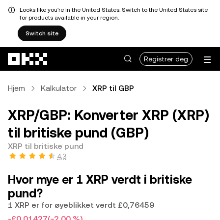
Looks like you're in the United States. Switch to the United States site
for products available in your region.
Switch site
Hopp over til hovedinnhold
Registrer deg
Hjem
Kalkulator
XRP til GBP
XRP/GBP: Konverter XRP (XRP)
til britiske pund (GBP)
XRP til britiske pund
4,3
Hvor mye er 1 XRP verdt i britiske
pund?
1 XRP er for øyeblikket verdt £0,76459
-£0,01427
(−2,00 %)