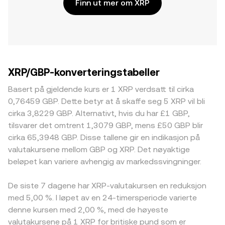
Finn ut mer om XRP
XRP/GBP-konverteringstabeller
Basert på gjeldende kurs er 1 XRP verdsatt til cirka
0,76459 GBP. Dette betyr at å skaffe seg 5 XRP vil bli
cirka 3,8229 GBP. Alternativt, hvis du har £1 GBP,
tilsvarer det omtrent 1,3079 GBP, mens £50 GBP blir
cirka 65,3948 GBP. Disse tallene gir en indikasjon på
valutakursene mellom GBP og XRP. Det nøyaktige
beløpet kan variere avhengig av markedssvingninger.
De siste 7 dagene har XRP-valutakursen en reduksjon
med 5,00 %. I løpet av en 24-timersperiode varierte
denne kursen med 2,00 %, med de høyeste
valutakursene på 1 XRP for britiske pund som er