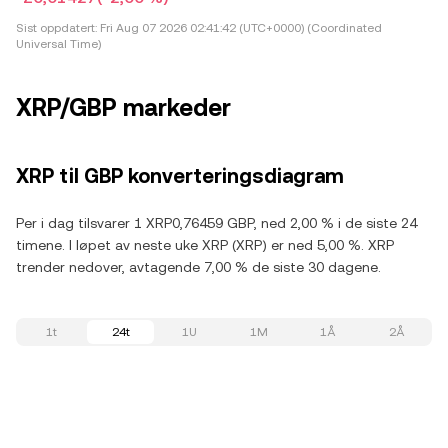
Sist oppdatert:
Fri Aug 07 2026 02:41:42 (UTC+0000) (Coordinated
Universal Time)
XRP/GBP markeder
XRP til GBP konverteringsdiagram
Per i dag tilsvarer 1 XRP0,76459 GBP, ned 2,00 % i de siste 24
timene. I løpet av neste uke XRP (XRP) er ned 5,00 %. XRP
trender nedover, avtagende 7,00 % de siste 30 dagene.
1t
24t
1U
1M
1Å
2Å