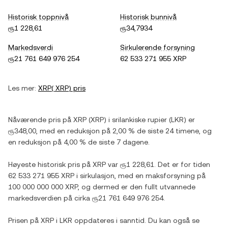
Historisk toppnivå
Historisk bunnivå
ரூ1 228,61
ரூ34,7934
Markedsverdi
Sirkulerende forsyning
ரூ21 761 649 976 254
62 533 271 955 XRP
Les mer:
XRP
(
XRP
) pris
Nåværende pris på
XRP
(
XRP
) i
srilankiske rupier
(
LKR
) er
ரூ348,00
, med
en reduksjon
på
2,00 %
de siste 24 timene, og
en reduksjon
på
4,00 %
de siste 7 dagene.
Høyeste historisk pris på
XRP
var
ரூ1 228,61
. Det er for tiden
62 533 271 955 XRP
i sirkulasjon, med en maksforsyning på
100 000 000 000 XRP
, og dermed er den fullt utvannede
markedsverdien på cirka
ரூ21 761 649 976 254
.
Prisen på
XRP
i
LKR
oppdateres i sanntid. Du kan også se