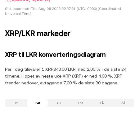
Sist oppdatert:
Thu Aug 06 2026 22:57:21 (UTC+0000) (Coordinated
Universal Time)
XRP/LKR markeder
XRP til LKR konverteringsdiagram
Per i dag tilsvarer 1 XRP348,00 LKR, ned 2,00 % i de siste 24
timene. I løpet av neste uke XRP (XRP) er ned 4,00 %. XRP
trender nedover, avtagende 7,00 % de siste 30 dagene.
1t
24t
1U
1M
1Å
2Å