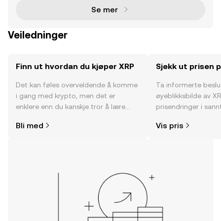
Se mer
Veiledninger
Finn ut hvordan du kjøper XRP
Sjekk ut prisen 
Det kan føles overveldende å komme
Ta informerte besl
i gang med krypto, men det er
øyeblikksbilde av XR
enklere enn du kanskje tror å lære
prisendringer i sannt
hvor og hvordan man kjøper krypto.
fellesskapssentimen
Bli med
Vis pris
Kom i gang med reisen din på OKX-
mobilappen eller rett her på nettet.