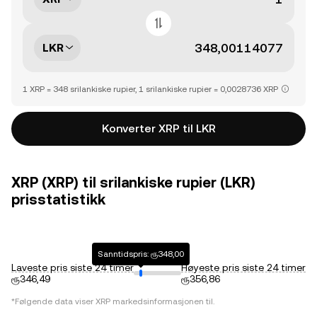
LKR
1 XRP = 348 srilankiske rupier, 1 srilankiske rupier = 0,0028736 XRP
Konverter XRP til LKR
XRP (XRP) til srilankiske rupier (LKR)
prisstatistikk
Sanntidspris: ரூ348,00
Laveste pris siste 24 timer
Høyeste pris siste 24 timer
ரூ346,49
ரூ356,86
*Følgende data viser
XRP
markedsinformasjonen til.