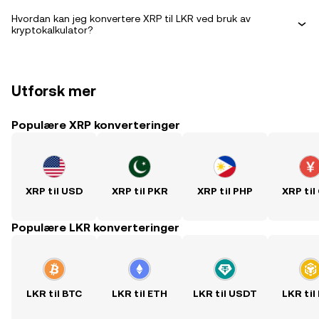
Hvordan kan jeg konvertere XRP til LKR ved bruk av
kryptokalkulator?
Utforsk mer
Populære XRP konverteringer
XRP til USD
XRP til PKR
XRP til PHP
XRP til
Populære LKR konverteringer
LKR til BTC
LKR til ETH
LKR til USDT
LKR til