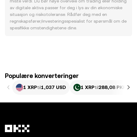
miste verdi. Du bør nøye overveie om trading eller holding
av digitale aktiva passer for deg i lys av din økonomiske
situasjon og risikotoleranse. Rådfør deg med en
regnskapsfører/investeringsspesialist for spørsmål om de
spesifikke omstendighetene dine.
Populære konverteringer
1 XRP
til
1,037 USD
1 XRP
til
288,08 PKR