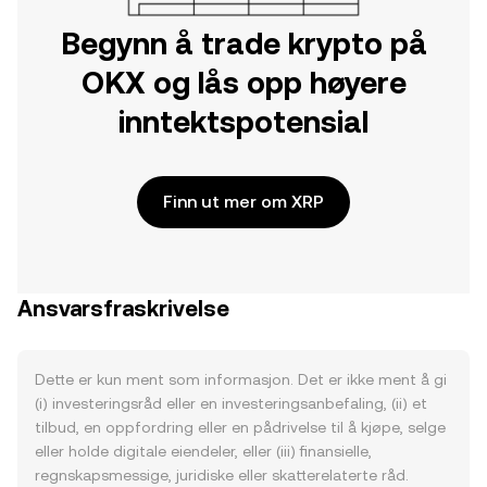
Begynn å trade krypto på
OKX og lås opp høyere
inntektspotensial
Finn ut mer om XRP
Ansvarsfraskrivelse
Dette er kun ment som informasjon. Det er ikke ment å gi
(i) investeringsråd eller en investeringsanbefaling, (ii) et
tilbud, en oppfordring eller en pådrivelse til å kjøpe, selge
eller holde digitale eiendeler, eller (iii) finansielle,
regnskapsmessige, juridiske eller skatterelaterte råd.