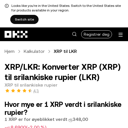
Looks like you're in the United States. Switch to the United States site
for products available in your region.
Switch site
Hopp over til hovedinnhold
Registrer deg
Hjem
Kalkulator
XRP til LKR
XRP/LKR: Konverter XRP (XRP)
til srilankiske rupier (LKR)
XRP til srilankiske rupier
4,3
Hvor mye er 1 XRP verdt i srilankiske
rupier?
1 XRP er for øyeblikket verdt ரூ348,00
-ரூ8,6900
(−2,00 %)