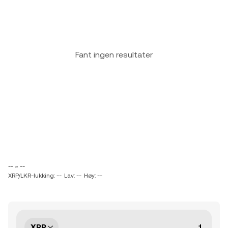
Fant ingen resultater
-- ~ --
XRP/LKR-lukking: --
Lav: --
Høy: --
XRP