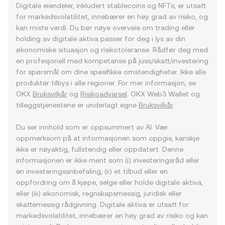
Digitale eiendeler, inkludert stablecoins og NFTs, er utsatt
for markedsvolatilitet, innebærer en høy grad av risiko, og
kan miste verdi. Du bør nøye overveie om trading eller
holding av digitale aktiva passer for deg i lys av din
økonomiske situasjon og risikotoleranse. Rådfør deg med
en profesjonell med kompetanse på juss/skatt/investering
for spørsmål om dine spesifikke omstendigheter. Ikke alle
produkter tilbys i alle regioner. For mer informasjon, se
OKX
Bruksvilkår
og
Risikoadvarsel
. OKX Web3 Wallet og
tilleggstjenestene er underlagt egne
Bruksvilkår
.
Du ser innhold som er oppsummert av AI. Vær
oppmerksom på at informasjonen som oppgis, kanskje
ikke er nøyaktig, fullstendig eller oppdatert. Denne
informasjonen er ikke ment som (i) investeringsråd eller
en investeringsanbefaling, (ii) et tilbud eller en
oppfordring om å kjøpe, selge eller holde digitale aktiva,
eller (iii) økonomisk, regnskapsmessig, juridisk eller
skattemessig rådgivning. Digitale aktiva er utsatt for
markedsvolatilitet, innebærer en høy grad av risiko og kan