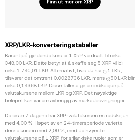
Finn ut mer om XRP
XRP/LKR-konverteringstabeller
Basert på gjeldende kurs er 1 XRP verdsatt til cirka
348,00 LKR. Dette betyr at å skaffe seg 5 XRP vil bli
cirka 1 740,01 LKR. Alternativt, hvis du har ரூ1 LKR,
tilsvarer det omtrent 0,0028736 LKR, mens ரூ50 LKR blir
cirka 0,14368 LKR. Disse tallene gir en indikasjon på
valutakursene mellom LKR og XRP. Det nøyaktige
beløpet kan variere avhengig av markedssvingninger.
De siste 7 dagene har XRP-valutakursen en reduksjon
med 4,00 %. I løpet av en 24-timersperiode varierte
denne kursen med 2,00 %, med de høyeste
valutakursene på 1 XRP for srilankiske rupier som er