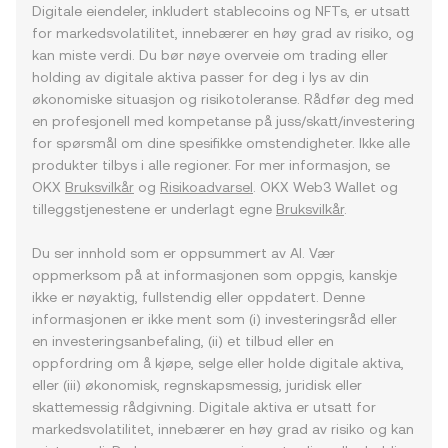
Digitale eiendeler, inkludert stablecoins og NFTs, er utsatt
for markedsvolatilitet, innebærer en høy grad av risiko, og
kan miste verdi. Du bør nøye overveie om trading eller
holding av digitale aktiva passer for deg i lys av din
økonomiske situasjon og risikotoleranse. Rådfør deg med
en profesjonell med kompetanse på juss/skatt/investering
for spørsmål om dine spesifikke omstendigheter. Ikke alle
produkter tilbys i alle regioner. For mer informasjon, se
OKX
Bruksvilkår
og
Risikoadvarsel
. OKX Web3 Wallet og
tilleggstjenestene er underlagt egne
Bruksvilkår
.
Du ser innhold som er oppsummert av AI. Vær
oppmerksom på at informasjonen som oppgis, kanskje
ikke er nøyaktig, fullstendig eller oppdatert. Denne
informasjonen er ikke ment som (i) investeringsråd eller
en investeringsanbefaling, (ii) et tilbud eller en
oppfordring om å kjøpe, selge eller holde digitale aktiva,
eller (iii) økonomisk, regnskapsmessig, juridisk eller
skattemessig rådgivning. Digitale aktiva er utsatt for
markedsvolatilitet, innebærer en høy grad av risiko og kan