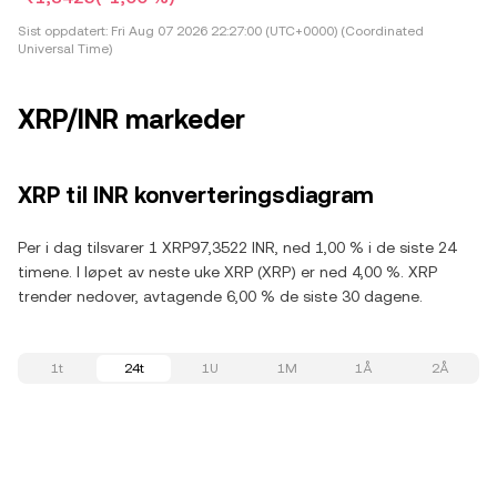
Sist oppdatert:
Fri Aug 07 2026 22:27:00 (UTC+0000) (Coordinated
Universal Time)
XRP/INR markeder
XRP til INR konverteringsdiagram
Per i dag tilsvarer 1 XRP97,3522 INR, ned 1,00 % i de siste 24
timene. I løpet av neste uke XRP (XRP) er ned 4,00 %. XRP
trender nedover, avtagende 6,00 % de siste 30 dagene.
1t
24t
1U
1M
1Å
2Å