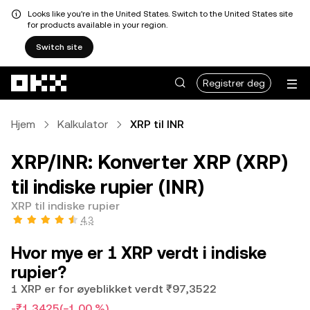
Looks like you're in the United States. Switch to the United States site
for products available in your region.
Switch site
Hopp over til hovedinnhold
Registrer deg
Hjem
Kalkulator
XRP til INR
XRP/INR: Konverter XRP (XRP)
til indiske rupier (INR)
XRP til indiske rupier
4,3
Hvor mye er 1 XRP verdt i indiske
rupier?
1 XRP er for øyeblikket verdt ₹97,3522
-₹1,3425
(−1,00 %)