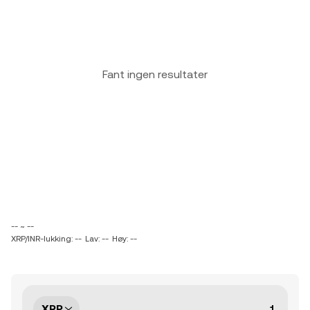
Fant ingen resultater
-- ~ --
XRP/INR-lukking: --
Lav: --
Høy: --
XRP