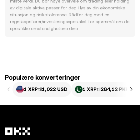
miste verdi. Du bør nøye overveie om trading eller holding
av digitale aktiva passer for deg i lys av din økonomiske
situasjon og risikotoleranse. Rådfør deg med en
regnskapsfører/investeringsspesialist for spørsmål om de
spesifikke omstendighetene dine.
Populære konverteringer
1 XRP
til
1,022 USD
1 XRP
til
284,12 PKR