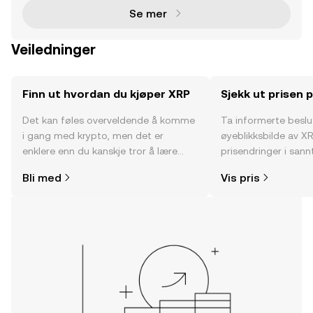
Se mer
Veiledninger
Finn ut hvordan du kjøper XRP
Sjekk ut prisen 
Det kan føles overveldende å komme
Ta informerte besl
i gang med krypto, men det er
øyeblikksbilde av XR
enklere enn du kanskje tror å lære
prisendringer i sannt
hvor og hvordan man kjøper krypto.
fellesskapssentimen
Bli med
Vis pris
Kom i gang med reisen din på OKX-
mobilappen eller rett her på nettet.