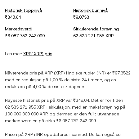
Historisk toppnivå
Historisk bunnivå
₹348,64
₹9,8733
Markedsverdi
Sirkulerende forsyning
₹6 087 752 242 099
62 533 271 955 XRP
Les mer:
XRP
(
XRP
) pris
Nåværende pris på
XRP
(
XRP
) i
indiske rupier
(
INR
) er
₹97,3522
,
med
en reduksjon
på
1,00 %
de siste 24 timene, og
en
reduksjon
på
4,00 %
de siste 7 dagene.
Høyeste historisk pris på
XRP
var
₹348,64
. Det er for tiden
62 533 271 955 XRP
i sirkulasjon, med en maksforsyning på
100 000 000 000 XRP
, og dermed er den fullt utvannede
markedsverdien på cirka
₹6 087 752 242 099
.
Prisen på
XRP
i
INR
oppdateres i sanntid. Du kan også se