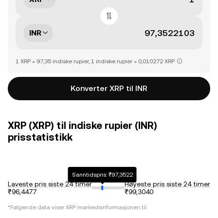
INR
1 XRP = 97,35 indiske rupier, 1 indiske rupier = 0,010272 XRP
Konverter XRP til INR
XRP (XRP) til indiske rupier (INR)
prisstatistikk
Sanntidspris: ₹97,3522
Laveste pris siste 24 timer
Høyeste pris siste 24 timer
₹96,4477
₹99,3040
*Følgende data viser
XRP
markedsinformasjonen til.