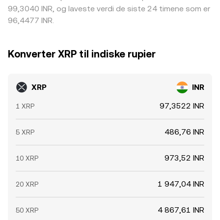
99,3040 INR, og laveste verdi de siste 24 timene som er
96,4477 INR.
Konverter XRP til indiske rupier
XRP
INR
97,3522 INR
1 XRP
486,76 INR
5 XRP
973,52 INR
10 XRP
1 947,04 INR
20 XRP
4 867,61 INR
50 XRP