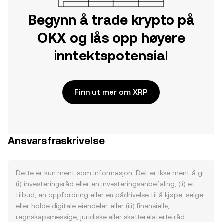
Begynn å trade krypto på
OKX og lås opp høyere
inntektspotensial
Finn ut mer om XRP
Ansvarsfraskrivelse
Dette er kun ment som informasjon. Det er ikke ment å gi
(i) investeringsråd eller en investeringsanbefaling, (ii) et
tilbud, en oppfordring eller en pådrivelse til å kjøpe, selge
eller holde digitale eiendeler, eller (iii) finansielle,
regnskapsmessige, juridiske eller skatterelaterte råd.