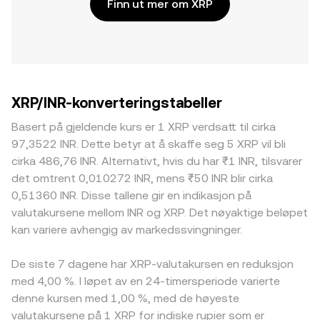
Finn ut mer om XRP
XRP/INR-konverteringstabeller
Basert på gjeldende kurs er 1 XRP verdsatt til cirka
97,3522 INR. Dette betyr at å skaffe seg 5 XRP vil bli
cirka 486,76 INR. Alternativt, hvis du har ₹1 INR, tilsvarer
det omtrent 0,010272 INR, mens ₹50 INR blir cirka
0,51360 INR. Disse tallene gir en indikasjon på
valutakursene mellom INR og XRP. Det nøyaktige beløpet
kan variere avhengig av markedssvingninger.
De siste 7 dagene har XRP-valutakursen en reduksjon
med 4,00 %. I løpet av en 24-timersperiode varierte
denne kursen med 1,00 %, med de høyeste
valutakursene på 1 XRP for indiske rupier som er