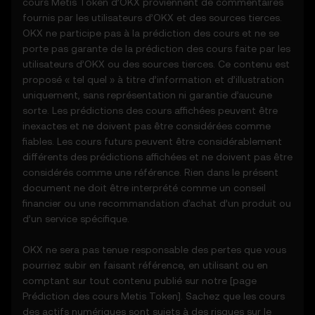
cours
Metis Token
d’OKX proviennent de commentaires
2. Définitions
fournis par les utilisateurs d’OKX et des sources tierces.
2.1 Sauf indication contraire, les termes
OKX ne participe pas à la prédiction des cours et ne se
utilisés dans les présentes auront la même
porte pas garante de la prédiction des cours faite par les
signification que celle définie dans les
utilisateurs d’OKX ou des sources tierces. Ce contenu est
conditions d'utilisation d'OKX. En cas de
proposé « tel quel » à titre d’information et d’illustration
conflit, les dispositions des présentes
uniquement, sans représentation ni garantie d’aucune
conditions prévaudront.
sorte. Les prédictions des cours affichées peuvent être
inexactes et ne doivent pas être considérées comme
3. Fonction de prédiction des cours
fiables. Les cours futurs peuvent être considérablement
3.1 Les fonctions de prévision des cours
différents des prédictions affichées et ne doivent pas être
sont fournies uniquement à titre
considérés comme une référence. Rien dans le présent
d'information, « en l'état », sans aucune
document ne doit être interprété comme un conseil
garantie de quelque nature que ce soit.
financier ou une recommandation d’achat d’un produit ou
3.2 Les fonctions de prévision des cours
d’un service spécifique.
peuvent inclure :
- Des données agrégées ou dérivées de
OKX ne sera pas tenue responsable des pertes que vous
sources tierces.
pourriez subir en faisant référence, en utilisant ou en
- Des outils d'analyse à des fins
comptant sur tout contenu publié sur notre [page
d'information, y compris des visualisations
Prédiction des cours
Metis Token
]. Sachez que les cours
de l'évolution des cours.
des actifs numériques sont sujets à des risques sur le