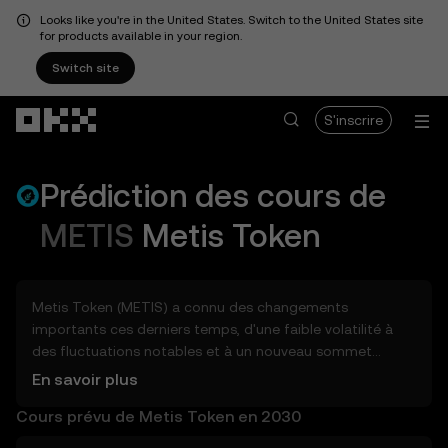
Looks like you're in the United States. Switch to the United States site
for products available in your region.
Switch site
Aller au contenu principal
S'inscrire
Prédiction des cours de
METIS
Metis Token
Metis Token (METIS) a connu des changements
importants ces derniers temps, d'une faible volatilité à
des fluctuations notables et à un nouveau sommet
historique. Alors, combien Metis Token (METIS) pourrait-il
En savoir plus
valoir demain, à la fin 2026, en 2027, en 2028, en 2030 ou
Cours prévu de Metis Token en 2030
en 2040 ? Découvrez des outils qui peuvent vous aider à
entrevoir le potentiel Metis Token, que ce soit dans les