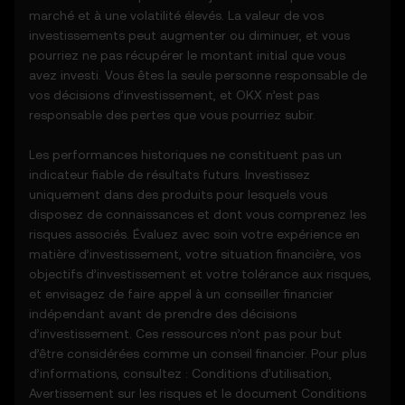
- Des notifications ou des annonces
marché et à une volatilité élevés. La valeur de vos
concernant des activités de marché
investissements peut augmenter ou diminuer, et vous
inhabituelles.
pourriez ne pas récupérer le montant initial que vous
3.3 Ces fonctions de prévision des cours ne
avez investi. Vous êtes la seule personne responsable de
constituent pas un conseil financier ou
vos décisions d’investissement, et OKX n’est pas
d'investissement et ne doivent pas être
responsable des pertes que vous pourriez subir.
utilisées pour prendre des décisions en
matière d'investissement ou de produits.
Les performances historiques ne constituent pas un
indicateur fiable de résultats futurs. Investissez
4. Vos obligations
uniquement dans des produits pour lesquels vous
4.1 Vous vous engagez à :
disposez de connaissances et dont vous comprenez les
- Respecter l'ensemble des conditions et
risques associés. Évaluez avec soin votre expérience en
des mises à jour.
matière d’investissement, votre situation financière, vos
- Vous abstenir de copier ou d'exploiter les
objectifs d’investissement et votre tolérance aux risques,
fonctions de prédiction des cours sans
et envisagez de faire appel à un conseiller financier
accord écrit préalable.
indépendant avant de prendre des décisions
- Faire preuve de diligence raisonnable et
d’investissement. Ces ressources n’ont pas pour but
rester informé de toutes les annonces
d’être considérées comme un conseil financier. Pour plus
d'OKX ou de l'activité du marché.
d’informations, consultez :
Conditions d’utilisation
,
Avertissement sur les risques
et le document
Conditions