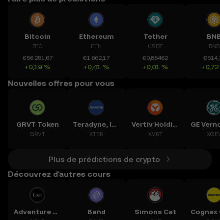
Bitcoin
Ethereum
Tether
BN
BTC
ETH
USDT
BNB
€56 251,67
€1 662,17
€0,86462
€514,
+0,19 %
+0,41 %
+0,01 %
+0,72
Nouvelles offres pour vous
GRVT Token
Teradyne, Inc.
Vertiv Holdings, LLC
GRVT
XTER
XVRT
XGE
Plus de prédictions de crypto
Découvrez d'autres cours
Adventure Gold
Band
Simons Cat