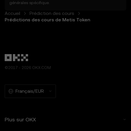
5. Avis de non-responsabilité et
générales
spécifique.
exclusions
Accueil
5.1 Les fonctions de prédiction des cours et
Prédiction des cours
Prédictions des cours de Metis Token
le contenu fourni :
- Ne sont pas garantis comme étant exacts
ou complets.
- Ne constituent pas des conseils en
matière d'investissement ou de finance.
- Ne constituent pas une approbation ou
une recommandation.
5.2 Vous ne devez pas vous fier aux
©2017 - 2026 OKX.COM
fonctions de prédiction des cours pour
prendre des décisions en matière
d'investissement ou de produits. OKX
décline toute responsabilité en cas de
Français/EUR
confiance accordée aux fonctions de
prévision des cours.
5.3 Dans la mesure permise par la loi, OKX
décline toute garantie implicite, y compris
Plus sur OKX
celle de la qualité marchande et de
l'adéquation à un usage particulier. OKX