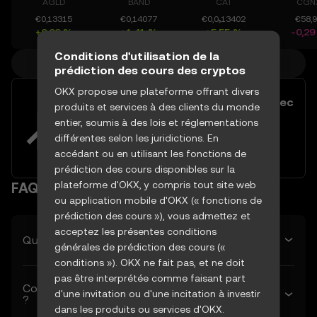
AGLD
BAND
CAT
CGN
€0,13315
€0,14077
€0,0₅13402
€58,
+0,06 %
+1,41 %
+5,55 %
-0,29
Conditions d'utilisation de la
Plus de cours de crypto
prédiction des cours des cryptos
OKX propose une plateforme offrant divers
Diversifiez votre portefeuille avec
produits et services à des clients du monde
plus de 60 paires de trading en
entier, soumis à des lois et réglementations
euros disponibles sur OKX
différentes selon les juridictions. En
Essayer dès maintenant
accédant ou en utilisant les fonctions de
prédiction des cours disponibles sur la
plateforme d'OKX, y compris tout site web
FAQ
ou application mobile d'OKX (« fonctions de
prédiction des cours »), vous admettez et
acceptez les présentes conditions
Quel est le cours prévu de Metis Token demain ?
générales de prédiction des cours («
conditions »). OKX ne fait pas, et ne doit
pas être interprétée comme faisant part
Combien vaudra Metis Token la semaine suivante
d'une invitation ou d'une incitation à investir
?
dans les produits ou services d'OKX.