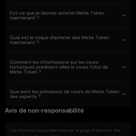
de prévision des cours.
1.2 En accédant aux fonctions de prévision
Est-ce que je devrais acheter Metis Token
des cours ou en les utilisant à quelque titre
maintenant ?
que ce soit, vous reconnaissez ce qui suit :
- Vous avez lu, compris et accepté les
présentes conditions, la politique de
Quel est le risque d'acheter des Metis Token
confidentialité d'OKX et toutes les autres
maintenant ?
conditions incorporées.
- Vous comprenez les risques associés aux
transactions sur les actifs crypto.
Comment les informations sur les cours
historiques prédisent-elles le cours futur de
- OKX n'est pas responsable des résultats
Metis Token ?
négatifs associés à votre utilisation des
fonctions de prédiction des cours.
1.3 OKX peut modifier les présentes
Que sont les prévisions de cours de Metis Token
conditions ou modifier les fonctions de
des experts ?
prédiction des cours à sa seule discrétion.
Les modifications entrent en vigueur à la
Avis de non-responsabilité
date de la « dernière révision ». Il vous
incombe de consulter régulièrement les
présentes conditions.
Les informations présentées sur la page Prédiction des