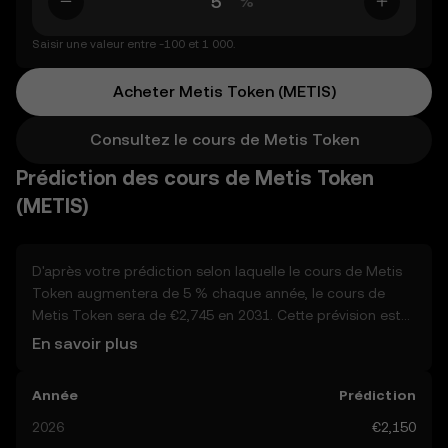
%
Saisir une valeur entre -100 et 1 000.
Acheter Metis Token (METIS)
Consultez le cours de Metis Token
Prédiction des cours de Metis Token
(METIS)
D'après votre prédiction selon laquelle le cours de Metis
Token augmentera de 5 % chaque année, le cours de
Metis Token sera de €2,745 en 2031. Cette prévision est
calculée avec capitalisation annuelle Compte tenu du fait
En savoir plus
que le cours de Metis Token devrait rester sur une
tendance haussière, et atteindra potentiellement €2,258
Année
Prédiction
d'ici la fin de l'année, nous allons examiner d'autres
facteurs du monde réel susceptibles d'affecter ses
2026
€2,150
performances. Actuellement, les prédictions de la