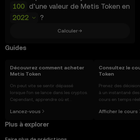
d’une valeur de
Metis Token
en
2022
?
Calculer
Guides
Découvrez comment acheter
Consultez le co
Metis Token
Token
On peut vite se sentir dépassé
Prenez des décision
lorsque l’on se lance dans les cryptos.
à un instantané de
Cependant, apprendre où et
cours en temps réel
comment acheter des cryptos est
du sentiment de la
Lancez-vous
Afficher le cours
plus simple que vous ne l’imaginez.
actualités et bien p
Commencez votre aventure sur
Plus à explorer
l'application mobile OKX ou
directement ici, sur le site web.
Faire plus de prédictions