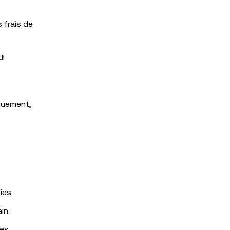
s frais de
ui
iquement,
ies.
in.
des