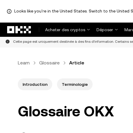
Looks like you're in the United States. Switch to the United S
Aller au contenu principal
Acheter des cryptos
Déposer
Mar
Cette page est uniquement destinée à des fins d'information. Certains ser
Learn
Glossaire
Article
Introduction
Terminologie
Glossaire OKX