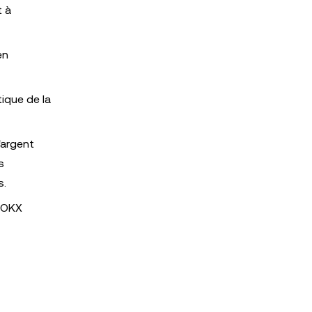
t à
en
ique de la
'argent
s
s.
r OKX