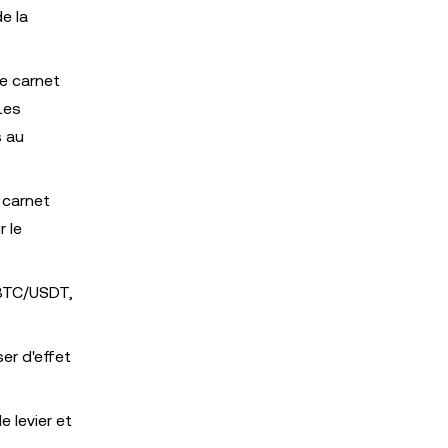
e la
le carnet
Les
s au
 carnet
r le
 BTC/USDT,
er d'effet
 levier et