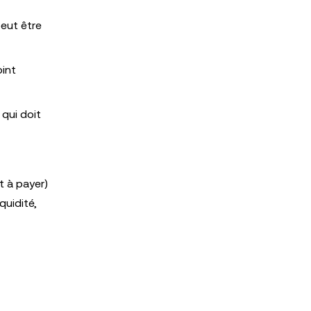
eut être
oint
 qui doit
t à payer)
quidité,