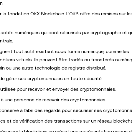
n.
par la fondation OKX Blockchain. L'OKB offre des remises sur le
actifs numériques qui sont sécurisés par cryptographie et q
trale.
ignent tout actif existant sous forme numérique, comme les
biliers virtuels. Ils peuvent être tradés ou transférés numér
in ou une autre technologie de registre distribué.
 de gérer ses cryptomonnaies en toute sécurité.
s utilisée pour recevoir et envoyer des cryptomonnaies.
 à une personne de recevoir des cryptomonnaies.
conservé à l'abri des regards pour sécuriser ses cryptomonna
s et de vérification des transactions sur un réseau blockcha
sécuriser la blockchain en créant une représentation unique 