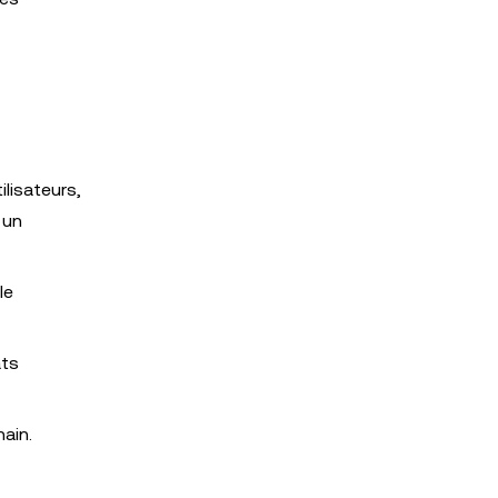
ilisateurs,
 un
le
ats
ain.