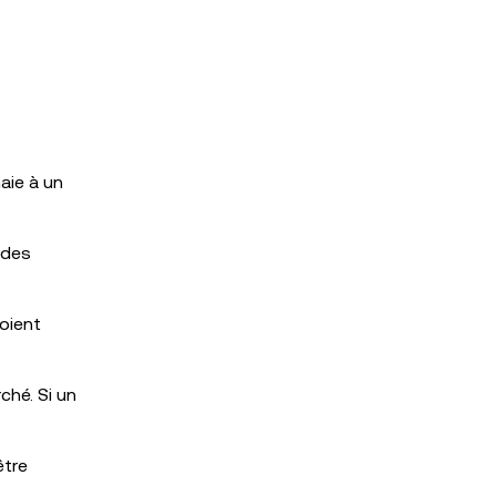
aie à un
 des
soient
ché. Si un
être