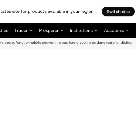
tates site for products available in your region.
Switch site
chés
Trader
Prospérer
Institutions
Académie
vices et fonctionnalités peuvent ne pas être disponibles dans votre juridiction.