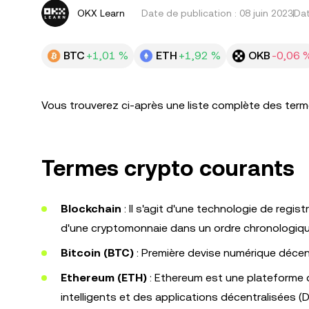
OKX Learn
Date de publication :
08 juin 2023
Dat
BTC
+1,01 %
ETH
+1,92 %
OKB
-0,06 
Vous trouverez ci-après une liste complète des ter
Termes crypto courants
Blockchain
: Il s'agit d'une technologie de regis
d'une cryptomonnaie dans un ordre chronologiqu
Bitcoin (BTC)
: Première devise numérique décen
Ethereum (ETH)
: Ethereum est une plateforme d
intelligents et des applications décentralisées (