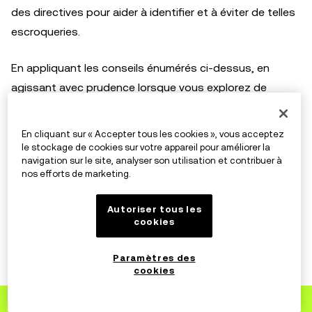
des directives pour aider à identifier et à éviter de telles
escroqueries.
En appliquant les conseils énumérés ci-dessus, en
agissant avec prudence lorsque vous explorez de
nouvelles opportunités et en restant informé de
l’évolution des cryptomonnaies (de la technologie aux
En cliquant sur « Accepter tous les cookies », vous acceptez
nouvelles menaces), vous êtes bien placé pour vous
le stockage de cookies sur votre appareil pour améliorer la
navigation sur le site, analyser son utilisation et contribuer à
protéger et protéger vos actifs.
nos efforts de marketing.
Autoriser tous les
Avis de non-responsabilité
cookies
Ce contenu est uniquement fourni à titre d’information et
peut concerner des produits indisponibles dans votre
Paramètres des
cookies
région. Il n’est pas destiné à fournir (i) un conseil en
investissement ou une recommandation
Agrandir
Inscrivez-vous
vers OKX
d’investissement ; (ii) une offre ou une sollicitation d’achat,