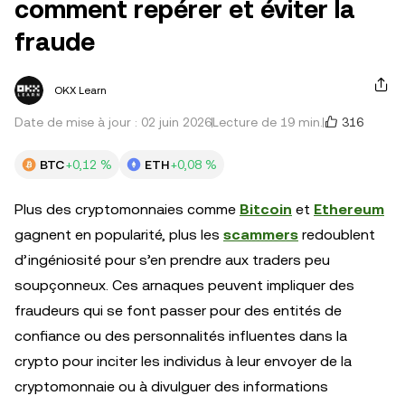
comment repérer et éviter la
fraude
OKX Learn
316
Date de mise à jour : 02 juin 2026
Lecture de 19 min.
BTC
+0,12 %
ETH
+0,08 %
Plus des cryptomonnaies comme
Bitcoin
et
Ethereum
gagnent en popularité, plus les
scammers
redoublent
d’ingéniosité pour s’en prendre aux traders peu
soupçonneux. Ces arnaques peuvent impliquer des
fraudeurs qui se font passer pour des entités de
confiance ou des personnalités influentes dans la
crypto pour inciter les individus à leur envoyer de la
cryptomonnaie ou à divulguer des informations