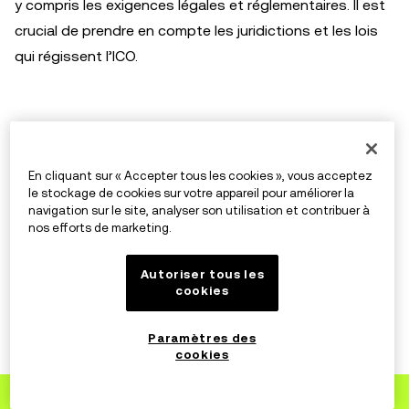
y compris les exigences légales et réglementaires. Il est
crucial de prendre en compte les juridictions et les lois
qui régissent l’ICO.
Viabilité du marché
En cliquant sur « Accepter tous les cookies », vous acceptez
Évaluez les problèmes auxquels l’ICO vise à s’attaquer et
le stockage de cookies sur votre appareil pour améliorer la
la viabilité de la résolution proposée. La taille et le
navigation sur le site, analyser son utilisation et contribuer à
nos efforts de marketing.
potentiel de croissance du marché visé sont des
éléments essentiels pour anticiper le succès probable
Autoriser tous les
de l’ICO.
cookies
Paramètres des
cookies
Exemples réels d’arnaque par
usurpation d’identité
Inscrivez-vous
vers OKX