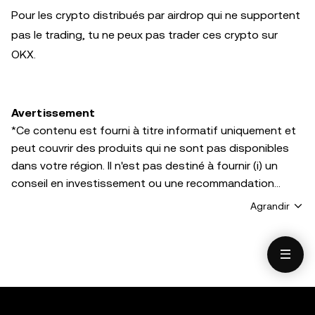
Pour les crypto distribués par airdrop qui ne supportent
pas le trading, tu ne peux pas trader ces crypto sur
OKX.
Avertissement
*Ce contenu est fourni à titre informatif uniquement et
peut couvrir des produits qui ne sont pas disponibles
dans votre région. Il n'est pas destiné à fournir (i) un
conseil en investissement ou une recommandation
d'investissement ; (ii) une offre ou une sollicitation
Agrandir
d'achat, de vente ou de détention de cryptos/d'actifs
numériques ; ou (iii) un conseil financier, comptable,
juridique ou fiscal. Les cryptos/actifs numériques
détenu(e)s, notamment les stablecoins et les NFT,
présentent un degré de risque élevé et peuvent fluctuer
considérablement. Vous devez soigneusement évaluer