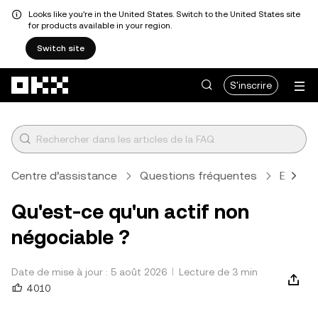
Looks like you're in the United States. Switch to the United States site
for products available in your region.
Switch site
Aller au contenu principal
S'inscrire
Centre d’assistance
Questions fréquentes
Effectu
Qu'est-ce qu'un actif non
négociable ?
Date de mise à jour : 5 août 2026
Lecture de 3 min
4 010