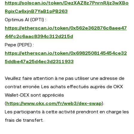
https://solscan.io/token/DezXAZ8z7PnrnRJjz3wXBo
RgixCa6xjnB7YaB1pPB263
Optimus AI (OPTI) :
https://etherscan.io/token/0x562e362876c8aee47
44fc2c6aac8394c312d215d
Pepe (PEPE) :
https://etherscan.io/token/0x6982508145454ce32
5ddbe47a25d4ec3d2311933
Veuillez faire attention à ne pas utiliser une adresse de
contrat erronée. Les achats effectués auprès de OKX
Wallet-DEX sont appréciés
(
https://www.okx.com/fr/web3/dex-swap
).
Les participants à cette activité prendront en charge les
frais de transfert.