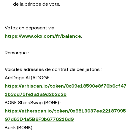
de la période de vote.
Votez en déposant via
https://www.okx.com/fr/balance
.
Remarque :
Voici les adresses de contrat de ces jetons :
ArbDoge AI (AIDOGE :
https://arbiscan.io/token/0x09e18590e8f76b6cf47
1b3cd75fe1a1a9d2b2c2b
BONE ShibaSwap (BONE) :
https://etherscan.io/token/0x9813037ee22187995
97d83D4a5B6F3b6778218d9
Bonk (BONK) :