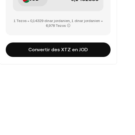
1 Tezos = 0,14329 dinar jordanien, 1 dinar jordanien =
6,978 Tezos
Convertir des XTZ en JOD