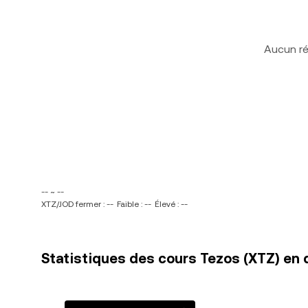
Aucun ré
-- ~ --
XTZ/JOD fermer : --
Faible : --
Élevé : --
Statistiques des cours Tezos (XTZ) en d