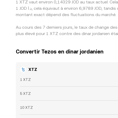
1 XTZ vaut environ 0,14329 JOD au taux actuel. Cela
1 JOD د.ا, cela équivaut à environ 6,9789 JOD, tandis que 50 JOD د.ا équivaut à environ 348,95 JOD. Ces chiffres indiquent le taux de change des XTZ en JOD. Le
montant exact dépend des fluctuations du marché.
Au cours des 7 derniers jours, le taux de change de
plus élevé pour 1 XTZ contre des dinar jordanien éta
Convertir Tezos en dinar jordanien
XTZ
1 XTZ
5 XTZ
10 XTZ