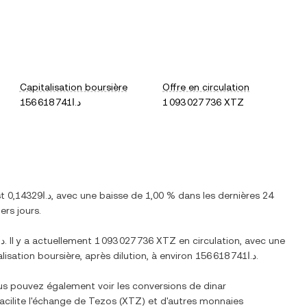
Capitalisation boursière
Offre en circulation
د.ا156 618 741
1 093 027 736 XTZ
st
د.ا0,14329
, avec
une baisse
de
1,00 %
dans les dernières 24
ers jours.
د.ا81
. Il y a actuellement
1 093 027 736 XTZ
en circulation, avec une
alisation boursière, après dilution, à environ
د.ا156 618 741
.
ous pouvez également voir les conversions de
dinar
acilite l'échange de
Tezos
(
XTZ
) et d'autres monnaies