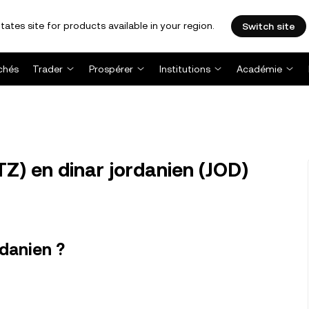
tates site for products available in your region.
Switch site
chés
Trader
Prospérer
Institutions
Académie
Z) en dinar jordanien (JOD)
danien ?