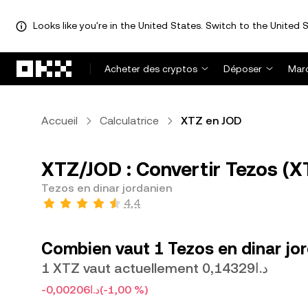
Looks like you're in the United States. Switch to the United S
Aller au contenu principal
Acheter des cryptos
Déposer
Mar
Accueil
Calculatrice
XTZ en JOD
XTZ/JOD : Convertir Tezos (XT
Tezos en dinar jordanien
4,4
Combien vaut 1 Tezos en dinar jor
1 XTZ vaut actuellement د.ا0,14329
-د.ا0,00206
(-1,00 %)