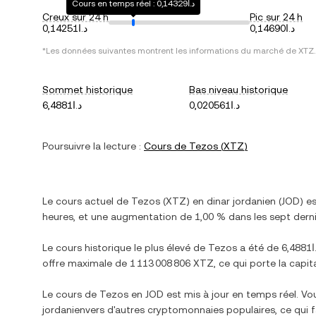
Cours en temps réel : د.ا0,14329
Creux sur 24 h
Pic sur 24 h
د.ا0,14690
د.ا0,14251
*Les données suivantes montrent les informations du marché de
XTZ
.
Sommet historique
Bas niveau historique
د.ا0,020561
د.ا6,4881
Poursuivre la lecture :
Cours de
Tezos
(
XTZ
)
Le cours actuel de
Tezos
(
XTZ
) en
dinar jordanien
(
JOD
) e
heures, et
une augmentation
de
1,00 %
dans les sept derni
Le cours historique le plus élevé de
Tezos
a été de
6,48
offre maximale de
1 113 008 806 XTZ
, ce qui porte la capit
Le cours de
Tezos
en
JOD
est mis à jour en temps réel. V
jordanien
vers d'autres cryptomonnaies populaires, ce qui f