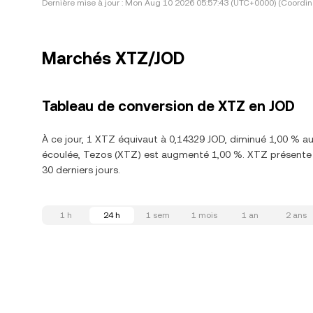
Dernière mise à jour :
Mon Aug 10 2026 05:57:43 (UTC+0000) (Coordina
Marchés XTZ/JOD
Tableau de conversion de XTZ en JOD
À ce jour, 1 XTZ équivaut à 0,14329 JOD, diminué 1,00 % a
écoulée, Tezos (XTZ) est augmenté 1,00 %. XTZ présente u
30 derniers jours.
1 h
24 h
1 sem
1 mois
1 an
2 ans