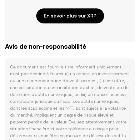
En savoir plus sur XRP
Avis de non-responsabilité
Ce document est fourni à titre informatif uniquement. Il
n’est pas destiné à fournir (i) un conseil en investissement
ou une recommandation d’investissement, (ii) une offre,
une sollicitation ou une incitation d’achat, de vente ou de
détention d’actifs numériques, ou (iii) un conseil financier,
comptable, juridique ou fiscal. Les actifs numériques,
dont les stablecoins et les NFT, sont sujets à la volatilité
du marché, impliquent un degré de risque élevé et
peuvent perdre de la valeur. Évaluez attentivement votre
situation financière et votre tolérance au risque pour
déterminer si vous êtes en mesure de détenir des actifs