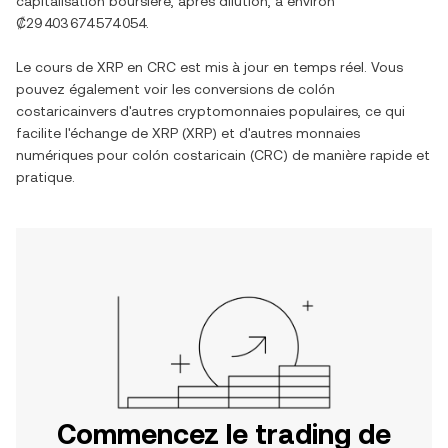
capitalisation boursière, après dilution, à environ
₡29 403 674 574 054
.
Le cours de
XRP
en
CRC
est mis à jour en temps réel. Vous
pouvez également voir les conversions de
colón
costaricain
vers d'autres cryptomonnaies populaires, ce qui
facilite l'échange de
XRP
(
XRP
) et d'autres monnaies
numériques pour
colón costaricain
(
CRC
) de manière rapide et
pratique.
Commencez le trading de