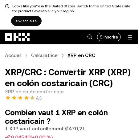
Looks like you're in the United States. Switch to the United States site
for products available in your region.
Switch site
Aller au contenu principal
S'inscrire
Accueil
Calculatrice
XRP en CRC
XRP/CRC : Convertir XRP (XRP)
en colón costaricain (CRC)
XRP en colón costaricain
4,3
Combien vaut 1 XRP en colón
costaricain ?
1 XRP vaut actuellement ₡470,21
-₡0,04540
(+0,00 %)