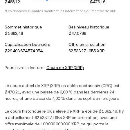
₡468,12
₡476,16
*Les données suivantes montrent les informations du marché de
XRP
.
Sommet historique
Bas niveau historique
₡1 662,46
₡47,0799
Capitalisation boursière
Offre en circulation
₡29 403 674 574 054
62 533 271 955 XRP
Poursuivre la lecture :
Cours de
XRP
(
XRP
)
Le cours actuel de
XRP
(
XRP
) en
colón costaricain
(
CRC
) est
₡470,21
, avec
une baisse
de
0,00 %
dans les dernières 24
heures, et
une baisse
de
4,00 %
dans les sept derniers jours.
Le cours historique le plus élevé de
XRP
a été de
₡1 662,46
. Il y
a actuellement
62 533 271 955 XRP
en circulation, avec une
offre maximale de
100 000 000 000 XRP
, ce qui porte la