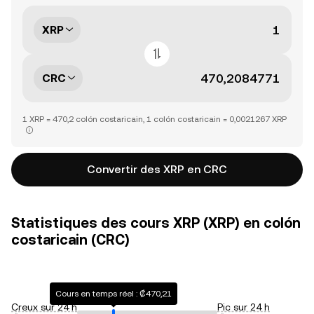
XRP
CRC
1 XRP = 470,2 colón costaricain, 1 colón costaricain = 0,0021267 XRP
Convertir des XRP en CRC
Statistiques des cours XRP (XRP) en colón
costaricain (CRC)
Cours en temps réel : ₡470,21
Creux sur 24 h
Pic sur 24 h