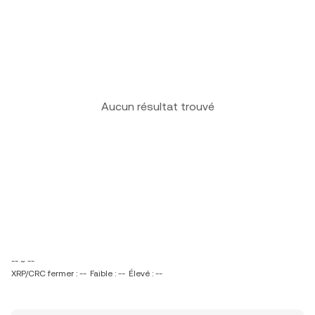
Aucun résultat trouvé
-- ~ --
XRP/CRC fermer : --
Faible : --
Élevé : --