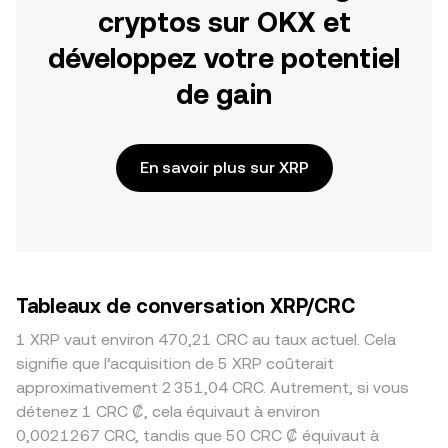
cryptos sur OKX et
développez votre potentiel
de gain
En savoir plus sur XRP
Tableaux de conversation XRP/CRC
1 XRP vaut environ 470,21 CRC au taux actuel. Cela
signifie que l’acquisition de 5 XRP coûterait
approximativement 2 351,04 CRC. Autrement, si vous
détenez 1 CRC ₡, cela équivaut à environ
0,0021267 CRC, tandis que 50 CRC ₡ équivaut à