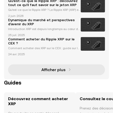
Qu’est-ce que le Ripple XRP : découvrez
tout ce qu’il faut savoir sur le jeton XRP
Qu’est-ce que le Ripple XRP ? Le Ripple XRP (XRP) es
t un actif numérique qui fonctionne sur le registre X
2 juin 2026
RP, une technologie blockchain open source, sans a
Dynamique du marché et perspectives
utorisation et décentralisée. Conçu pour révo
d'avenir du XRP
Introduction XRP est depuis longtemps au cœur de
l’attention sur le marché des cryptomonnaies, conn
25 juil. 2025
aissant d’importantes fluctuations influencées par
Comment acheter du Ripple XRP sur le
divers facteurs. Cet article explore les développe
CEX ?
Comment acheter des XRP sur le CEX : guide sur le
jeton révolutionnaire de Ripple Le XRP de Ripple est
24 avr. 2025
un actif numérique qui a transformé le paysage mo
ndial des paiements. Construit sur le registre X
Afficher plus
Guides
Découvrez comment acheter
Consultez le co
XRP
Prenez des décision