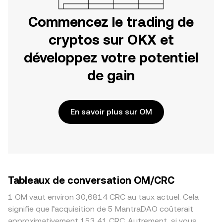
Commencez le trading de
cryptos sur OKX et
développez votre potentiel
de gain
En savoir plus sur OM
Tableaux de conversation OM/CRC
1 OM vaut environ 30,6814 CRC au taux actuel. Cela
signifie que l’acquisition de 5 MantraDAO coûterait
approximativement 153,41 CRC. Autrement, si vous