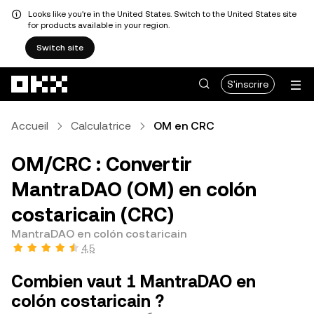
Looks like you're in the United States. Switch to the United States site
for products available in your region.
Switch site
Aller au contenu principal
S'inscrire
Accueil
Calculatrice
OM en CRC
OM/CRC : Convertir
MantraDAO (OM) en colón
costaricain (CRC)
MantraDAO en colón costaricain
4,5
Combien vaut 1 MantraDAO en
colón costaricain ?