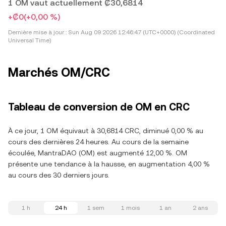
1 OM vaut actuellement ₡30,6814
+₡0
(+0,00 %)
Dernière mise à jour :
Sun Aug 09 2026 12:46:47 (UTC+0000) (Coordinated
Universal Time)
Marchés OM/CRC
Tableau de conversion de OM en CRC
À ce jour, 1 OM équivaut à 30,6814 CRC, diminué 0,00 % au
cours des dernières 24 heures. Au cours de la semaine
écoulée, MantraDAO (OM) est augmenté 12,00 %. OM
présente une tendance à la hausse, en augmentation 4,00 %
au cours des 30 derniers jours.
1 h
24 h
1 sem
1 mois
1 an
2 ans