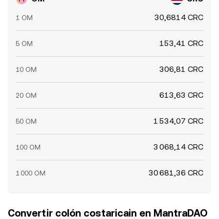
30,6814 CRC
1 OM
153,41 CRC
5 OM
306,81 CRC
10 OM
613,63 CRC
20 OM
1 534,07 CRC
50 OM
3 068,14 CRC
100 OM
30 681,36 CRC
1 000 OM
Convertir colón costaricain en MantraDAO