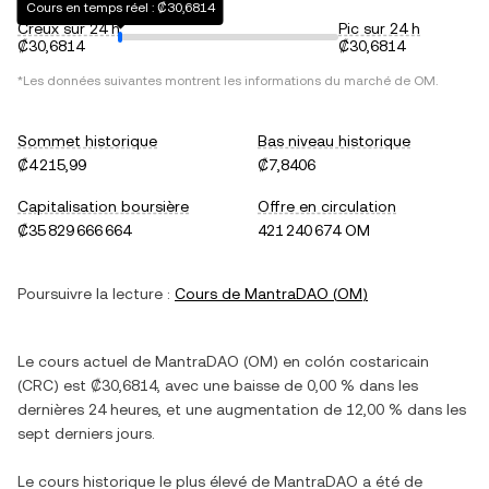
Cours en temps réel : ₡30,6814
Creux sur 24 h
Pic sur 24 h
₡30,6814
₡30,6814
*Les données suivantes montrent les informations du marché de
OM
.
Sommet historique
Bas niveau historique
₡4 215,99
₡7,8406
Capitalisation boursière
Offre en circulation
₡35 829 666 664
421 240 674 OM
Poursuivre la lecture :
Cours de
MantraDAO
(
OM
)
Le cours actuel de
MantraDAO
(
OM
) en
colón costaricain
(
CRC
) est
₡30,6814
, avec
une baisse
de
0,00 %
dans les
dernières 24 heures, et
une augmentation
de
12,00 %
dans les
sept derniers jours.
Le cours historique le plus élevé de
MantraDAO
a été de