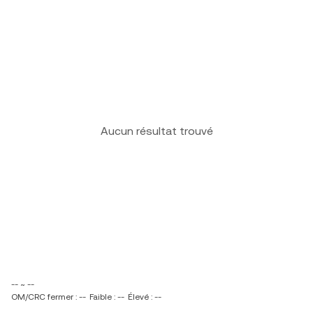
Aucun résultat trouvé
-- ~ --
OM/CRC fermer : --
Faible : --
Élevé : --