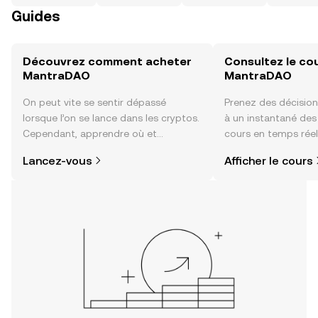
Guides
Découvrez comment acheter
Consultez le co
MantraDAO
MantraDAO
On peut vite se sentir dépassé
Prenez des décision
lorsque l’on se lance dans les cryptos.
à un instantané de
Cependant, apprendre où et
cours en temps rée
comment acheter des cryptos est
du sentiment de la
Lancez-vous
Afficher le cours
plus simple que vous ne l’imaginez.
actualités et bien p
Commencez votre aventure sur
l'application mobile OKX ou
directement ici, sur le site web.