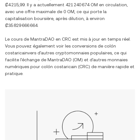
₡4 215,99
. Il y a actuellement
421 240 674 OM
en circulation,
avec une offre maximale de
0 OM
, ce qui porte la
capitalisation boursière, après dilution, à environ
₡35 829 666 664
.
Le cours de
MantraDAO
en
CRC
est mis à jour en temps réel.
Vous pouvez également voir les conversions de
colón
costaricain
vers d'autres cryptomonnaies populaires, ce qui
facilite l'échange de
MantraDAO
(
OM
) et d'autres monnaies
numériques pour
colón costaricain
(
CRC
) de manière rapide et
pratique.