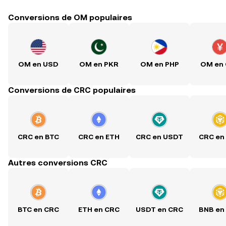
Conversions de OM populaires
OM en USD
OM en PKR
OM en PHP
OM en
Conversions de CRC populaires
CRC en BTC
CRC en ETH
CRC en USDT
CRC en
Autres conversions CRC
BTC en CRC
ETH en CRC
USDT en CRC
BNB en