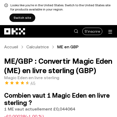
Looks like you're in the United States. Switch to the United States site
for products available in your region.
Switch site
Aller au contenu principal
S'inscrire
Accueil
Calculatrice
ME en GBP
ME/GBP : Convertir Magic Eden
(ME) en livre sterling (GBP)
Magic Eden en livre sterling
4,5
Combien vaut 1 Magic Eden en livre
sterling ?
1 ME vaut actuellement £0,044064
-£0,00038
(-1,00 %)