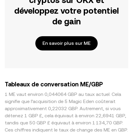
cryptos sur OKX et
développez votre potentiel
de gain
En savoir plus sur ME
Tableaux de conversation ME/GBP
1 ME vaut environ 0,044064 GBP au taux actuel. Cela
signifie que l’acquisition de 5 Magic Eden coûterait
approximativement 0,22032 GBP. Autrement, si vous
détenez 1 GBP £, cela équivaut à environ 22,6941 GBP,
tandis que 50 GBP £ équivaut à environ 1 134,70 GBP.
Ces chiffres indiquent le taux de change des ME en GBP.