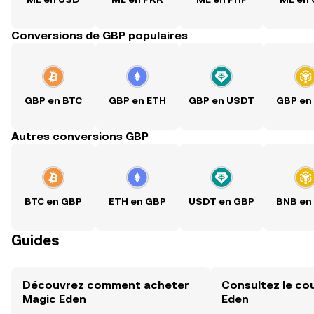
Conversions de GBP populaires
GBP en BTC
GBP en ETH
GBP en USDT
GBP en
Autres conversions GBP
BTC en GBP
ETH en GBP
USDT en GBP
BNB en
Guides
Découvrez comment acheter
Consultez le co
Magic Eden
Eden