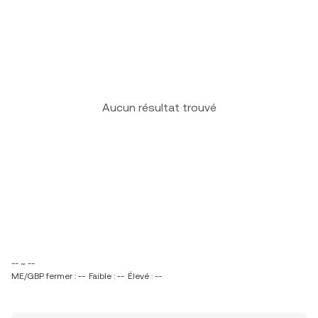
Aucun résultat trouvé
-- ~ --
ME/GBP fermer : --
Faible : --
Élevé : --