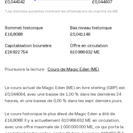
£0,044042
£0,044607
*Les données suivantes montrent les informations du marché de
ME
.
Sommet historique
Bas niveau historique
£16,8088
£0,041146
Capitalisation boursière
Offre en circulation
£26 922 754
610 986 632 ME
Poursuivre la lecture :
Cours de
Magic Eden
(
ME
)
Le cours actuel de
Magic Eden
(
ME
) en
livre sterling
(
GBP
) est
£0,044064
, avec
une baisse
de
1,00 %
dans les dernières 24
heures, et
une baisse
de
0,00 %
dans les sept derniers jours.
Le cours historique le plus élevé de
Magic Eden
a été de
£16,8088
. Il y a actuellement
610 986 632 ME
en circulation,
avec une offre maximale de
1 000 000 000 ME
, ce qui porte la