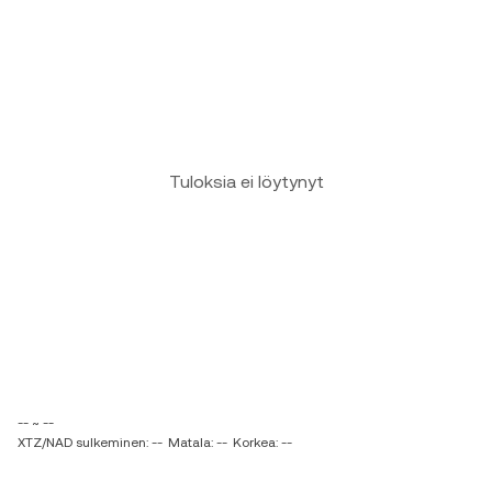
Tuloksia ei löytynyt
-- ~ --
XTZ/NAD sulkeminen: --
Matala: --
Korkea: --