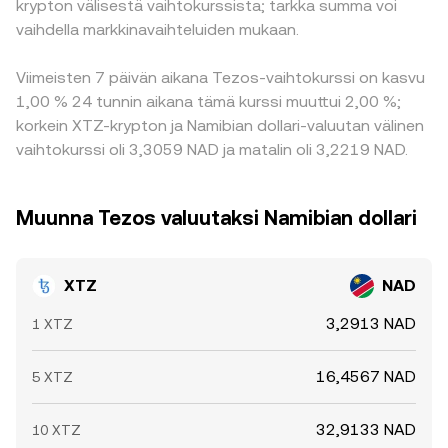
krypton välisestä vaihtokurssista; tarkka summa voi
vaihdella markkinavaihteluiden mukaan.
Viimeisten 7 päivän aikana Tezos-vaihtokurssi on kasvu
1,00 % 24 tunnin aikana tämä kurssi muuttui 2,00 %;
korkein XTZ-krypton ja Namibian dollari-valuutan välinen
vaihtokurssi oli 3,3059 NAD ja matalin oli 3,2219 NAD.
Muunna Tezos valuutaksi Namibian dollari
XTZ
NAD
3,2913 NAD
1 XTZ
16,4567 NAD
5 XTZ
32,9133 NAD
10 XTZ