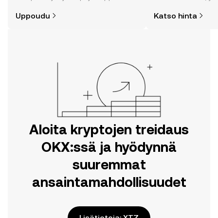
on helpompaa kuin uskotkaan. Aloita
uutisten ja monen m
Uppoudu
Katso hinta
matkasi OKX:n mobiilisovelluksessa
tai suoraan verkossa.
Aloita kryptojen treidaus
OKX:ssä ja hyödynnä
suuremmat
ansaintamahdollisuudet
Lisätietoja: XTZ