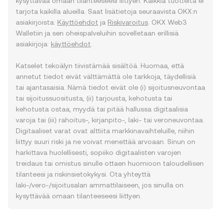
kysyttävää omaan tilanteeseesi liittyen. Kaikkia tuotteita ei
tarjota kaikilla alueilla. Saat lisätietoja seuraavista OKX:n
asiakirjoista:
Käyttöehdot
ja
Riskivaroitus
. OKX Web3
Walletiin ja sen oheispalveluihin sovelletaan erillisiä
asiakirjoja:
käyttöehdot
.
Katselet tekoälyn tiivistämää sisältöä. Huomaa, että
annetut tiedot eivät välttämättä ole tarkkoja, täydellisiä
tai ajantasaisia. Nämä tiedot eivät ole (i) sijoitusneuvontaa
tai sijoitussuositusta, (ii) tarjousta, kehotusta tai
kehotusta ostaa, myydä tai pitää hallussa digitaalisia
varoja tai (iii) rahoitus-, kirjanpito-, laki- tai veroneuvontaa.
Digitaaliset varat ovat alttiita markkinavaihteluille, niihin
liittyy suuri riski ja ne voivat menettää arvoaan. Sinun on
harkittava huolellisesti, sopiiko digitaalisten varojen
treidaus tai omistus sinulle ottaen huomioon taloudellisen
tilanteesi ja riskinsietokykysi. Ota yhteyttä
laki-/vero-/sijoitusalan ammattilaiseen, jos sinulla on
kysyttävää omaan tilanteeseesi liittyen.