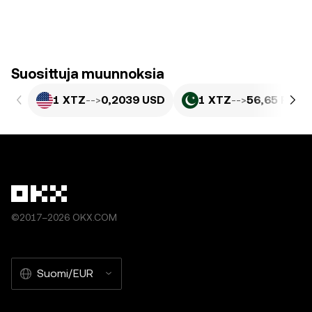
Suosittuja muunnoksia
1 XTZ
-->
0,2039 USD
1 XTZ
-->
56,65 PKR
©2017–2026 OKX.COM
Suomi/EUR