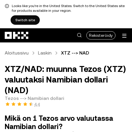
Looks like you're in the United States. Switch to the United States site
for products available in your region.
Switch site
Siirry pääsisältöön
Rekisteröidy
Aloitussivu
Laskin
XTZ --> NAD
XTZ/NAD: muunna Tezos (XTZ)
valuutaksi Namibian dollari
(NAD)
Tezos --> Namibian dollari
4,4
Mikä on 1 Tezos arvo valuutassa
Namibian dollari?