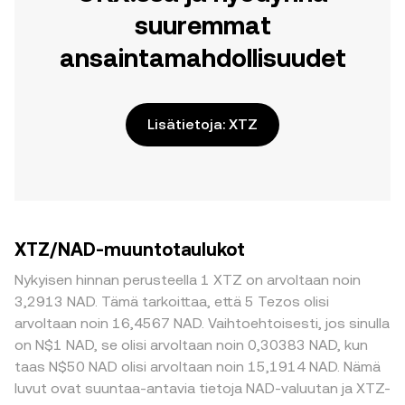
suuremmat
ansaintamahdollisuudet
Lisätietoja: XTZ
XTZ/NAD-muuntotaulukot
Nykyisen hinnan perusteella 1 XTZ on arvoltaan noin
3,2913 NAD. Tämä tarkoittaa, että 5 Tezos olisi
arvoltaan noin 16,4567 NAD. Vaihtoehtoisesti, jos sinulla
on N$1 NAD, se olisi arvoltaan noin 0,30383 NAD, kun
taas N$50 NAD olisi arvoltaan noin 15,1914 NAD. Nämä
luvut ovat suuntaa-antavia tietoja NAD-valuutan ja XTZ-