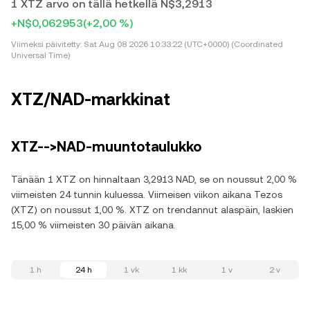
1 XTZ arvo on tällä hetkellä N$3,2913
+N$0,062953
(+2,00 %)
Viimeksi päivitetty:
Sat Aug 08 2026 10:33:22 (UTC+0000) (Coordinated
Universal Time)
XTZ/NAD-markkinat
XTZ-->NAD-muuntotaulukko
Tänään 1 XTZ on hinnaltaan 3,2913 NAD, se on noussut 2,00 %
viimeisten 24 tunnin kuluessa. Viimeisen viikon aikana Tezos
(XTZ) on noussut 1,00 %. XTZ on trendannut alaspäin, laskien
15,00 % viimeisten 30 päivän aikana.
1 h
24 h
1 vk
1 kk
1 v
2 v