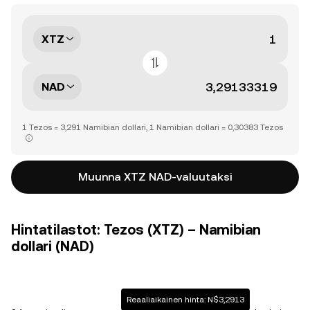
XTZ
NAD
1 Tezos = 3,291 Namibian dollari, 1 Namibian dollari = 0,30383 Tezos
Muunna XTZ NAD-valuutaksi
Hintatilastot: Tezos (XTZ) – Namibian
dollari (NAD)
Reaaliaikainen hinta: N$3,2913