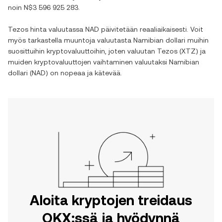
noin
N$3 596 925 283
.
Tezos
hinta valuutassa
NAD
päivitetään reaaliaikaisesti. Voit
myös tarkastella muuntoja valuutasta
Namibian dollari
muihin
suosittuihin kryptovaluuttoihin, joten valuutan
Tezos
(
XTZ
) ja
muiden kryptovaluuttojen vaihtaminen valuutaksi
Namibian
dollari
(
NAD
) on nopeaa ja kätevää.
Aloita kryptojen treidaus
OKX:ssä ja hyödynnä