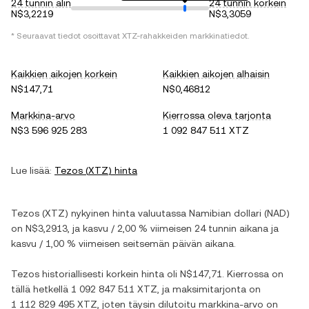
24 tunnin alin
24 tunnin korkein
N$3,2219
N$3,3059
* Seuraavat tiedot osoittavat
XTZ
-rahakkeiden markkinatiedot.
Kaikkien aikojen korkein
Kaikkien aikojen alhaisin
N$147,71
N$0,46812
Markkina-arvo
Kierrossa oleva tarjonta
N$3 596 925 283
1 092 847 511 XTZ
Lue lisää:
Tezos
(
XTZ
) hinta
Tezos
(
XTZ
) nykyinen hinta valuutassa
Namibian dollari
(
NAD
)
on
N$3,2913
, ja
kasvu
/
2,00 %
viimeisen 24 tunnin aikana ja
kasvu
/
1,00 %
viimeisen seitsemän päivän aikana.
Tezos
historiallisesti korkein hinta oli
N$147,71
. Kierrossa on
tällä hetkellä
1 092 847 511 XTZ
, ja maksimitarjonta on
1 112 829 495 XTZ
, joten täysin dilutoitu markkina-arvo on