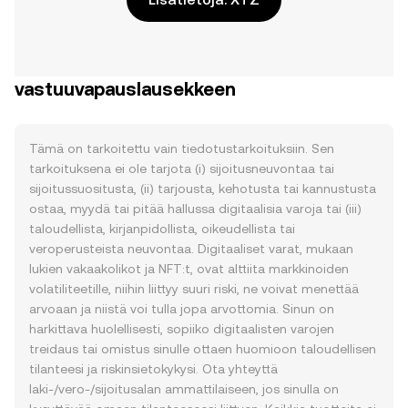
vastuuvapauslausekkeen
Tämä on tarkoitettu vain tiedotustarkoituksiin. Sen
tarkoituksena ei ole tarjota (i) sijoitusneuvontaa tai
sijoitussuositusta, (ii) tarjousta, kehotusta tai kannustusta
ostaa, myydä tai pitää hallussa digitaalisia varoja tai (iii)
taloudellista, kirjanpidollista, oikeudellista tai
veroperusteista neuvontaa. Digitaaliset varat, mukaan
lukien vakaakolikot ja NFT:t, ovat alttiita markkinoiden
volatiliteetille, niihin liittyy suuri riski, ne voivat menettää
arvoaan ja niistä voi tulla jopa arvottomia. Sinun on
harkittava huolellisesti, sopiiko digitaalisten varojen
treidaus tai omistus sinulle ottaen huomioon taloudellisen
tilanteesi ja riskinsietokykysi. Ota yhteyttä
laki-/vero-/sijoitusalan ammattilaiseen, jos sinulla on