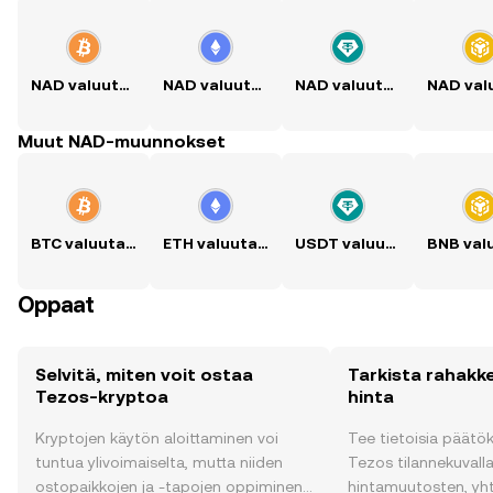
NAD valuutaksi BTC
NAD valuutaksi ETH
NAD valuutaksi USDT
Muut NAD-muunnokset
BTC valuutaksi NAD
ETH valuutaksi NAD
USDT valuutaksi NAD
Oppaat
Selvitä, miten voit ostaa
Tarkista rahakk
Tezos-kryptoa
hinta
Kryptojen käytön aloittaminen voi
Tee tietoisia päätö
tuntua ylivoimaiselta, mutta niiden
Tezos tilannekuvalla 
ostopaikkojen ja -tapojen oppiminen
hintamuutosten, yh