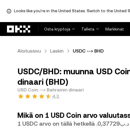
Looks like you're in the United States. Switch to the United S
Siirry pääsisältöön
Osta kryptoja
Talleta
Markkinat
Aloitussivu
Laskin
USDC --> BHD
USDC/BHD: muunna USD Coin 
dinaari (BHD)
USD Coin --> Bahrainin dinaari
4,3
Mikä on 1 USD Coin arvo valuutass
1 USDC arvo on tällä hetkellä .د.ب0,37729