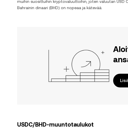
muihin suosittuihin kryptovaluuttoihin, joten valuutan
USD C
Bahrainin dinaari
(
BHD
) on nopeaa ja kätevää.
Alo
ans
Lis
USDC/BHD-muuntotaulukot