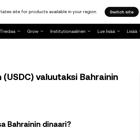
tates site for products available in your region.
Switch site
Treidaa
Grow
Institutionaalinen
Lue lisää
Lisää
(USDC) valuutaksi Bahrainin
a Bahrainin dinaari?