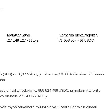
in
Markkina-arvo
Kierrossa oleva tarjonta
.د.ب27 149 127 411
71 958 524 496 USDC
ri
(
BHD
) on
.د.ب0,37729
, ja
vähennys
/
0,00 %
viimeisen 24 tunnin
ana.
ossa on tällä hetkellä
71 958 524 496 USDC
, ja maksimitarjonta
arvo on noin
.د.ب27 149 127 411
.
i. Voit myös tarkastella muuntoja valuutasta
Bahrainin dinaari