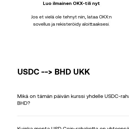
Luo ilmainen OKX-tili nyt
Jos et vielä ole tehnyt niin, lataa OKX:n
sovellus ja rekisteröidy aloittaaksesi.
USDC --> BHD UKK
Mikä on tämän päivän kurssi yhdelle USDC-rah
BHD?
Kuinka monta USD Coin-rahaketta on yhteens