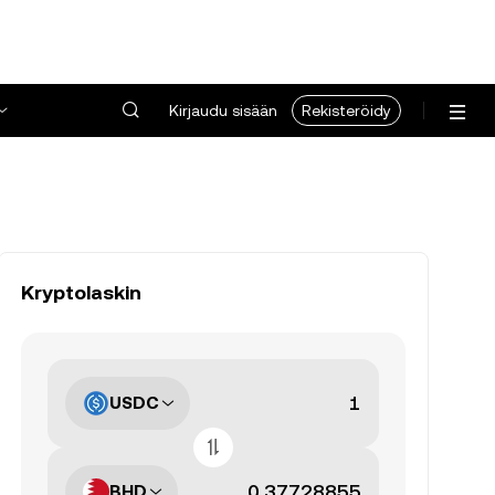
Kirjaudu sisään
Rekisteröidy
Kryptolaskin
USDC
BHD