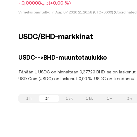
-.د.ب0,00008
(+0,00 %)
Viimeksi päivitetty:
Fri Aug 07 2026 21:20:58 (UTC+0000) (Coordinated 
USDC/BHD-markkinat
USDC-->BHD-muuntotaulukko
Tänään 1 USDC on hinnaltaan 0,37729 BHD, se on laskenut 0
USD Coin (USDC) on laskenut 0,00 %. USDC on trendannut al
1 h
24 h
1 vk
1 kk
1 v
2 v