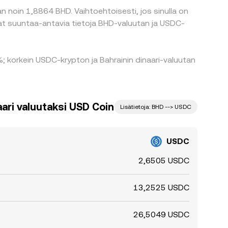
n noin 1,8864 BHD. Vaihtoehtoisesti, jos sinulla on
; korkein USDC-krypton ja Bahrainin dinaari-valuutan
ari valuutaksi USD Coin
Lisätietoja: BHD --> USDC
USDC
2,6505 USDC
13,2525 USDC
26,5049 USDC