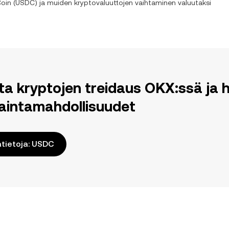
oin
(
USDC
) ja muiden kryptovaluuttojen vaihtaminen valuutaksi
ita kryptojen treidaus OKX:ssä j
aintamahdollisuudet
ätietoja: USDC