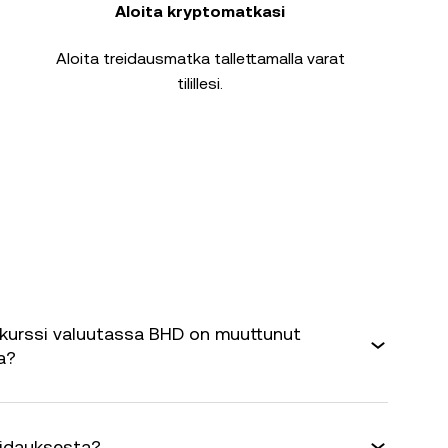
Aloita kryptomatkasi
Aloita treidausmatka tallettamalla varat
tilillesi.
kurssi valuutassa BHD on muuttunut
a?
eidauksesta?