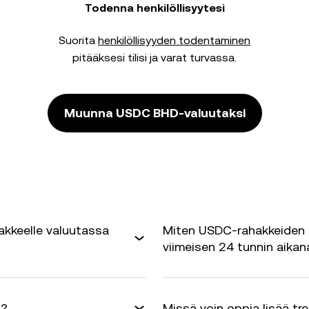
Todenna henkilöllisyytesi
Suorita
henkilöllisyyden todentaminen
pitääksesi tilisi ja varat turvassa.
Muunna USDC BHD-valuutaksi
akkeelle valuutassa
Miten USDC-rahakkeiden 
viimeisen 24 tunnin aikan
ä?
Missä voin oppia lisää tr