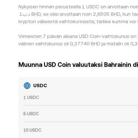
Nykyisen hinnan perusteella 1 USDC on arvoltaan noin
.د.ب1 BHD, se olisi arvoltaan noin 2,6505 BHD, kun taas .د.ب50 BHD olisi arvoltaan noin 132,52 BHD. Nämä luvut ovat suuntaa-antavia tietoja BHD-valuutan ja USDC-
krypton välisestä vaihtokurssista; tarkka summa voi 
Viimeisten 7 päivän aikana USD Coin-vaihtokurssi on
välinen vaihtokurssi oli 0,37740 BHD ja matalin oli 0
Muunna USD Coin valuutaksi Bahrainin di
USDC
1 USDC
5 USDC
10 USDC