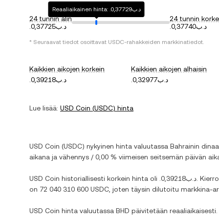
Reaaliaikainen hinta: .د.ب0,37729
24 tunnin alin
24 tunnin korke
.د.ب0,37740
.د.ب0,37725
* Seuraavat tiedot osoittavat
USDC
-rahakkeiden markkinatiedot.
Kaikkien aikojen korkein
Kaikkien aikojen alhaisin
.د.ب0,32977
.د.ب0,39218
Lue lisää:
USD Coin
(
USDC
) hinta
USD Coin
(
USDC
) nykyinen hinta valuutassa
Bahrainin dinaa
aikana ja
vähennys
/
0,00 %
viimeisen seitsemän päivän aik
USD Coin
historiallisesti korkein hinta oli
.د.ب0,39218
. Kierr
on
72 040 310 600 USDC
, joten täysin dilutoitu markkina-
USD Coin
hinta valuutassa
BHD
päivitetään reaaliaikaisest