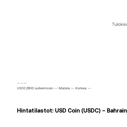
Tuloksi
-- ~ --
USDC/BHD sulkeminen: --
Matala: --
Korkea: --
Hintatilastot: USD Coin (USDC) – Bahrain