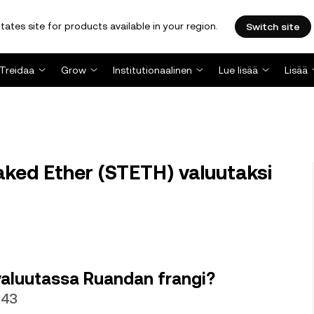
tates site for products available in your region.
Switch site
Treidaa
Grow
Institutionaalinen
Lue lisää
Lisää
ed Ether (STETH) valuutaksi
 valuutassa Ruandan frangi?
243