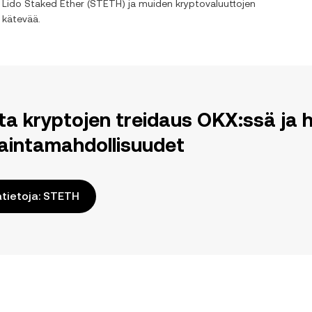
n
Lido Staked Ether
(
STETH
) ja muiden kryptovaluuttojen
 kätevää.
ita kryptojen treidaus OKX:ssä j
aintamahdollisuudet
ätietoja: STETH