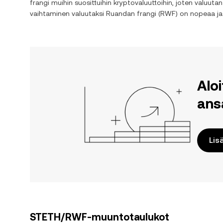
frangi
muihin suosittuihin kryptovaluuttoihin, joten valuuta
vaihtaminen valuutaksi
Ruandan frangi
(
RWF
) on nopeaa ja
Alo
ans
Lis
STETH/RWF-muuntotaulukot