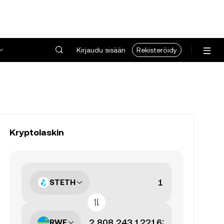
Kirjaudu sisään
Rekisteröidy
Kryptolaskin
STETH
RWF