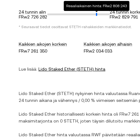
Reaaliaikainen hinta: FRw2 808 243
24 tunnin alin
24 tunnin kork
FRw2 726 282
FRw2 829 791
* Seuraavat tiedot osoittavat
STETH
-rahakkeiden markkinatiedot.
Kaikkien aikojen korkein
Kaikkien aikojen alhaisin
FRw7 261 350
FRw2 034 033
Lue lisää:
Lido Staked Ether
(
STETH
) hinta
Lido Staked Ether
(
STETH
) nykyinen hinta valuutassa
Ruan
24 tunnin aikana ja
vähennys
/
0,00 %
viimeisen seitsemän p
Lido Staked Ether
historiallisesti korkein hinta oli
FRw7 261
maksimitarjonta on
0 STETH
, joten täysin dilutoitu markk
Lido Staked Ether
hinta valuutassa
RWF
päivitetään reaalia