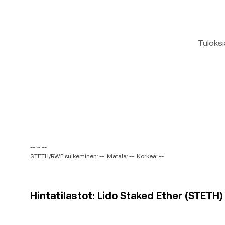
Tuloksi
-- ~ --
STETH/RWF sulkeminen: --
Matala: --
Korkea: --
Hintatilastot: Lido Staked Ether (STETH