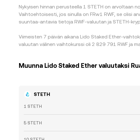
Nykyisen hinnan perusteella 1 STETH on arvoltaan no
Vaihtoehtoisesti, jos sinulla on FRw1 RWF, se olis
suuntaa-antavia tietoja RWF-valuutan ja STETH-krypt
Viimeisten 7 päivän aikana Lido Staked Ether-vaihto
valuutan välinen vaihtokurssi oli 2 829 791 RWF ja ma
Muunna Lido Staked Ether valuutaksi Ru
STETH
1 STETH
5 STETH
10 STETH