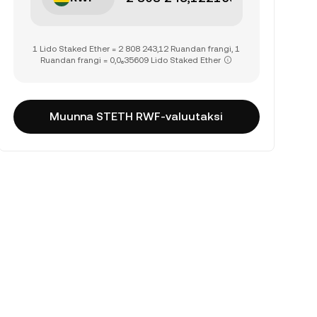
1 Lido Staked Ether = 2 808 243,12 Ruandan frangi, 1
Ruandan frangi = 0,0₆35609 Lido Staked Ether
Muunna STETH RWF-valuutaksi