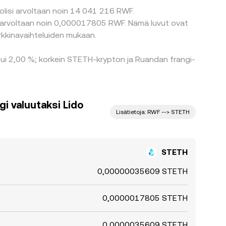
olisi arvoltaan noin 14 041 216 RWF.
i arvoltaan noin 0,000017805 RWF. Nämä luvut ovat
rkkinavaihteluiden mukaan.
tui 2,00 %; korkein STETH-krypton ja Ruandan frangi-
i valuutaksi Lido
Lisätietoja: RWF --> STETH
STETH
0,00000035609 STETH
0,0000017805 STETH
0,0000035609 STETH