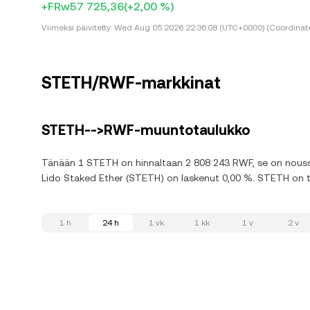
+FRw57 725,36
(+2,00 %)
Viimeksi päivitetty:
Wed Aug 05 2026 22:36:08 (UTC+0000) (Coordinate
STETH/RWF-markkinat
STETH-->RWF-muuntotaulukko
Tänään 1 STETH on hinnaltaan 2 808 243 RWF, se on noussut
Lido Staked Ether (STETH) on laskenut 0,00 %. STETH on tr
1 h
24 h
1 vk
1 kk
1 v
2 v