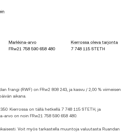
ein
Markkina-arvo
Kierrossa oleva tarjonta
FRw21 758 590 658 480
7 748 115 STETH
dan frangi
(
RWF
) on
FRw2 808 243
, ja
kasvu
/
2,00 %
viimeisen
äivän aikana.
 350
. Kierrossa on tällä hetkellä
7 748 115 STETH
, ja
ina-arvo on noin
FRw21 758 590 658 480
.
ikaisesti. Voit myös tarkastella muuntoja valuutasta
Ruandan