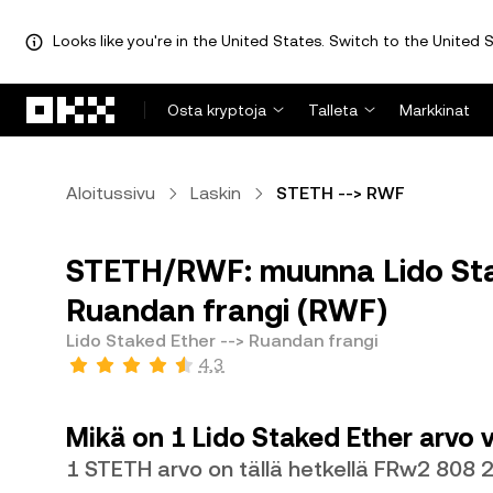
Looks like you're in the United States. Switch to the United S
Siirry pääsisältöön
Osta kryptoja
Talleta
Markkinat
Aloitussivu
Laskin
STETH --> RWF
STETH/RWF: muunna Lido Stak
Ruandan frangi (RWF)
Lido Staked Ether --> Ruandan frangi
4,3
Mikä on 1 Lido Staked Ether arvo
1 STETH arvo on tällä hetkellä FRw2 808 