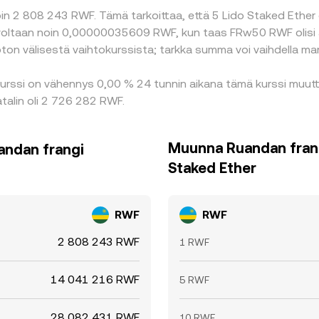
in 2 808 243 RWF. Tämä tarkoittaa, että 5 Lido Staked Ether 
i arvoltaan noin 0,00000035609 RWF, kun taas FRw50 RWF olis
on välisestä vaihtokurssista; tarkka summa voi vaihdella ma
kurssi on vähennys 0,00 % 24 tunnin aikana tämä kurssi muut
talin oli 2 726 282 RWF.
Muunna Ruandan frang
andan frangi
Staked Ether
RWF
RWF
2 808 243 RWF
1 RWF
14 041 216 RWF
5 RWF
28 082 431 RWF
10 RWF