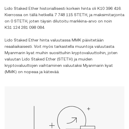
Lido Staked Ether
historiallisesti korkein hinta oli
K10 396 416
.
Kierrossa on tällä hetkellä
7 748 115 STETH
, ja maksimitarjonta
on
0 STETH
, joten täysin dilutoitu markkina-arvo on noin
K31 124 281 098 084
.
Lido Staked Ether
hinta valuutassa
MMK
päivitetään
reaaliaikaisesti. Voit myös tarkastella muuntoja valuutasta
Myanmarin kyat
muihin suosittuihin kryptovaluuttoihin, joten
valuutan
Lido Staked Ether
(
STETH
) ja muiden
kryptovaluuttojen vaihtaminen valuutaksi
Myanmarin kyat
(
MMK
) on nopeaa ja kätevää.