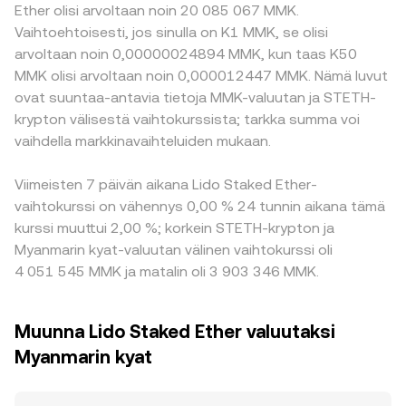
Ether olisi arvoltaan noin 20 085 067 MMK.
Vaihtoehtoisesti, jos sinulla on K1 MMK, se olisi
arvoltaan noin 0,00000024894 MMK, kun taas K50
MMK olisi arvoltaan noin 0,000012447 MMK. Nämä luvut
ovat suuntaa-antavia tietoja MMK-valuutan ja STETH-
krypton välisestä vaihtokurssista; tarkka summa voi
vaihdella markkinavaihteluiden mukaan.
Viimeisten 7 päivän aikana Lido Staked Ether-
vaihtokurssi on vähennys 0,00 % 24 tunnin aikana tämä
kurssi muuttui 2,00 %; korkein STETH-krypton ja
Myanmarin kyat-valuutan välinen vaihtokurssi oli
4 051 545 MMK ja matalin oli 3 903 346 MMK.
Muunna Lido Staked Ether valuutaksi
Myanmarin kyat