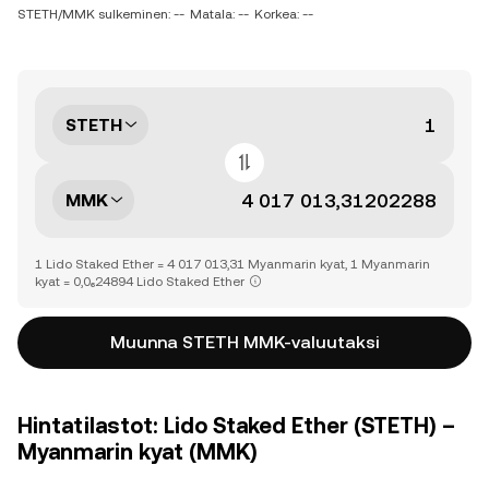
STETH/MMK sulkeminen: --
Matala: --
Korkea: --
STETH
MMK
1 Lido Staked Ether = 4 017 013,31 Myanmarin kyat, 1 Myanmarin
kyat = 0,0₆24894 Lido Staked Ether
Muunna STETH MMK-valuutaksi
Hintatilastot: Lido Staked Ether (STETH) –
Myanmarin kyat (MMK)