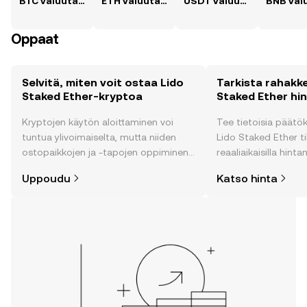
BTC valuutaksi MMK
ETH valuutaksi MMK
USDT valuutaksi MMK
Oppaat
Selvitä, miten voit ostaa Lido
Tarkista rahakk
Staked Ether-kryptoa
Staked Ether hi
Kryptojen käytön aloittaminen voi
Tee tietoisia päätö
tuntua ylivoimaiselta, mutta niiden
Lido Staked Ether ti
ostopaikkojen ja -tapojen oppiminen
reaaliaikaisilla hint
on helpompaa kuin uskotkaan. Aloita
yhteisön tunnelman,
Uppoudu
Katso hinta
matkasi OKX:n mobiilisovelluksessa
monen muun peruste
tai suoraan verkossa.