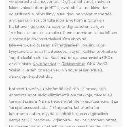
veroperusteista neuvontaa. Digitaaliset varat, mukaan
lukien vakaakolikot ja NFT:t, ovat alttiita markkinoiden
volatiliteetille, niihin liittyy suuri riski, ne voivat menettää
arvoaan ja niistä voi tulla jopa arvottomia. Sinun on
harkittava huolellisesti, sopiiko digitaalisten varojen
treidaus tai omistus sinulle ottaen huomioon taloudellisen
tilanteesi ja riskinsietokykysi. Ota yhteyttä
laki-/vero-/sijoitusalan ammattilaiseen, jos sinulla on
kysyttävää omaan tilanteeseesi liittyen. Kaikkia tuotteita ei
tarjota kaikilla alueilla. Saat lisätietoja seuraavista OKX:n
asiakirjoista:
Käyttöehdot
ja
Riskivaroitus
. OKX Web3
Walletiin ja sen oheispalveluihin sovelletaan erillisiä
asiakirjoja:
käyttöehdot
.
Katselet tekoälyn tiivistämää sisältöä. Huomaa, että
annetut tiedot eivät välttämättä ole tarkkoja, täydellisiä
tai ajantasaisia. Nämä tiedot eivät ole (i) sijoitusneuvontaa
tai sijoitussuositusta, (ii) tarjousta, kehotusta tai
kehotusta ostaa, myydä tai pitää hallussa digitaalisia
varoja tai (iii) rahoitus-, kirjanpito-, laki- tai veroneuvontaa.
Digitaaliset varat ovat alttiita markkinavaihteluille, niihin