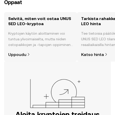
Oppaat
Selvitä, miten voit ostaa UNUS
Tarkista rahakk
SED LEO-kryptoa
LEO hinta
Kryptojen käytön aloittaminen voi
Tee tietoisia päätö
tuntua ylivoimaiselta, mutta niiden
UNUS SED LEO tilan
ostopaikkojen ja -tapojen oppiminen
reaaliaikaisilla hint
on helpompaa kuin uskotkaan. Aloita
yhteisön tunnelman,
Uppoudu
Katso hinta
matkasi OKX:n mobiilisovelluksessa
monen muun peruste
tai suoraan verkossa.
Aloita kryptojen treidaus