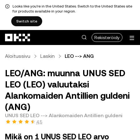
Looks like you're in the United States. Switch to the United States site
for products available in your region.
Switch site
Siirry pääsisältöön
Rekisteröidy
Aloitussivu
Laskin
LEO --> ANG
LEO/ANG: muunna UNUS SED
LEO (LEO) valuutaksi
Alankomaiden Antillien guldeni
(ANG)
UNUS SED LEO --> Alankomaiden Antillien guldeni
4,5
Mikä on 1 UNUS SED LEO arvo