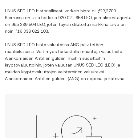
UNUS SED LEO
historiallisesti korkein hinta oli
ƒ23,2700
.
Kierrossa on tällä hetkellä
920 021 658 LEO
, ja maksimitarjonta
on
985 239 504 LEO
, joten täysin dilutoitu markkina-arvo on
noin
ƒ16 033 622 183
.
UNUS SED LEO
hinta valuutassa
ANG
päivitetään
reaaliaikaisesti. Voit myös tarkastella muuntoja valuutasta
Alankomaiden Antillien guldeni
muihin suosittuihin
kryptovaluuttoihin, joten valuutan
UNUS SED LEO
(
LEO
) ja
muiden kryptovaluuttojen vaihtaminen valuutaksi
Alankomaiden Antillien guldeni
(
ANG
) on nopeaa ja kätevää.