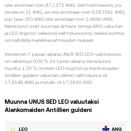
olisi arvoltaan noin 87,1372 ANG. Vaihtoehtoisesti, jos
sinulla on ƒ1 ANG, se olisi arvoltaan noin 0,057381 ANG,
kun taas ƒ50 ANG olisi arvoltaan noin 2,8690 ANG.
Nämä luvut ovat suuntaa-antavia tietoja ANG-valuutan
ja LEO-krypton välisestä vaihtokurssista; tarkka summa
voi vaihdella markkinavaihteluiden mukaan.
Viimeisten 7 päivän aikana UNUS SED LEO-vaihtokurssi
on vähennys 0,00 % 24 tunnin aikana tämä kurssi
muuttui 1,00 %; korkein LEO-krypton ja Alankomaiden
Antillien guldeni-valuutan välinen vaihtokurssi oli
17,5545 ANG ja matalin oli 17,3630 ANG.
Muunna UNUS SED LEO valuutaksi
Alankomaiden Antillien guldeni
LEO
ANG