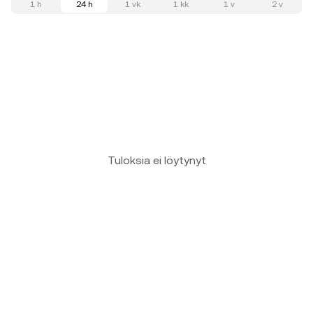
1 h
24 h
1 vk
1 kk
1 v
2 v
Tuloksia ei löytynyt