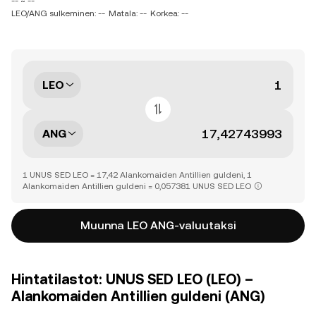
-- ~ --
LEO/ANG sulkeminen: --
Matala: --
Korkea: --
LEO
ANG
1 UNUS SED LEO = 17,42 Alankomaiden Antillien guldeni, 1
Alankomaiden Antillien guldeni = 0,057381 UNUS SED LEO
Muunna LEO ANG-valuutaksi
Hintatilastot: UNUS SED LEO (LEO) –
Alankomaiden Antillien guldeni (ANG)