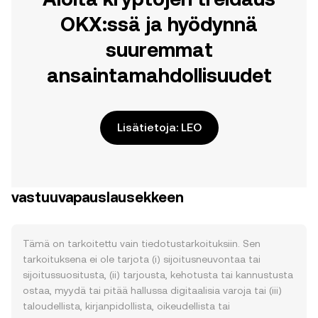
OKX:ssä ja hyödynnä
suuremmat
ansaintamahdollisuudet
Lisätietoja: LEO
vastuuvapauslausekkeen
Tämä on tarkoitettu vain tiedotustarkoituksiin. Sen
tarkoituksena ei ole tarjota (i) sijoitusneuvontaa tai
sijoitussuositusta, (ii) tarjousta, kehotusta tai kannustusta
ostaa, myydä tai pitää hallussa digitaalisia varoja tai (iii)
taloudellista, kirjanpidollista, oikeudellista tai