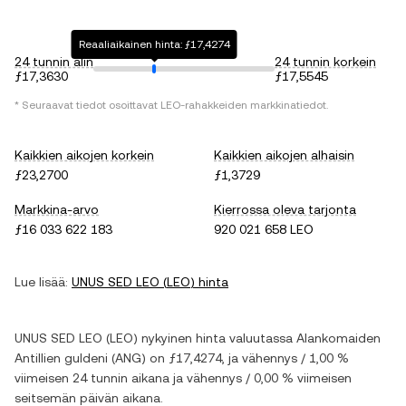
Reaaliaikainen hinta: ƒ17,4274
24 tunnin alin
24 tunnin korkein
ƒ17,3630
ƒ17,5545
* Seuraavat tiedot osoittavat
LEO
-rahakkeiden markkinatiedot.
Kaikkien aikojen korkein
Kaikkien aikojen alhaisin
ƒ23,2700
ƒ1,3729
Markkina-arvo
Kierrossa oleva tarjonta
ƒ16 033 622 183
920 021 658 LEO
Lue lisää:
UNUS SED LEO
(
LEO
) hinta
UNUS SED LEO
(
LEO
) nykyinen hinta valuutassa
Alankomaiden
Antillien guldeni
(
ANG
) on
ƒ17,4274
, ja
vähennys
/
1,00 %
viimeisen 24 tunnin aikana ja
vähennys
/
0,00 %
viimeisen
seitsemän päivän aikana.