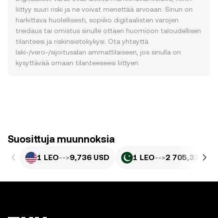
liittyy suuri riski ja ne voivat menettää arvoaan. Sinun on
harkittava huolellisesti, sopiiko digitaalisten varojen
treidaus tai omistus sinulle ottaen huomioon taloudellisen
tilanteesi ja riskinsietokykysi. Ota yhteyttä
laki-/vero-/sijoitusalan ammattilaiseen, jos sinulla on
kysyttävää omaan tilanteeseesi liittyen.
Suosittuja muunnoksia
1 LEO
-->
9,736 USD
1 LEO
-->
2 705,33 PKR