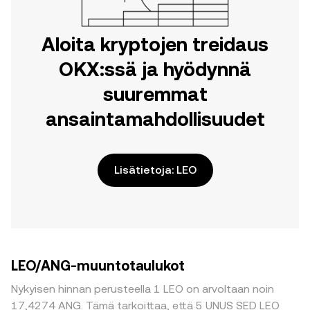
Aloita kryptojen treidaus
OKX:ssä ja hyödynnä
suuremmat
ansaintamahdollisuudet
Lisätietoja: LEO
LEO/ANG-muuntotaulukot
Nykyisen hinnan perusteella 1 LEO on arvoltaan noin
17,4274 ANG. Tämä tarkoittaa, että 5 UNUS SED LEO