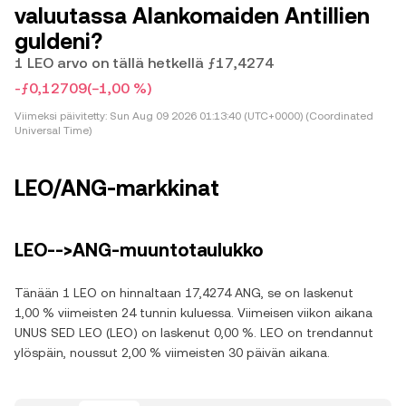
valuutassa Alankomaiden Antillien
guldeni?
1 LEO arvo on tällä hetkellä ƒ17,4274
-ƒ0,12709
(−1,00 %)
Viimeksi päivitetty:
Sun Aug 09 2026 01:13:40 (UTC+0000) (Coordinated
Universal Time)
LEO/ANG-markkinat
LEO-->ANG-muuntotaulukko
Tänään 1 LEO on hinnaltaan 17,4274 ANG, se on laskenut
1,00 % viimeisten 24 tunnin kuluessa. Viimeisen viikon aikana
UNUS SED LEO (LEO) on laskenut 0,00 %. LEO on trendannut
ylöspäin, noussut 2,00 % viimeisten 30 päivän aikana.