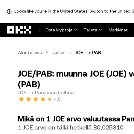
Looks like you're in the United States. Switch to the United S
Siirry pääsisältöön
Osta kryptoja
Talleta
Markkinat
Aloitussivu
Laskin
JOE --> PAB
JOE/PAB: muunna JOE (JOE) v
(PAB)
JOE --> Panaman balboa
4,5
Mikä on 1 JOE arvo valuutassa P
1 JOE arvo on tällä hetkellä B0,025310