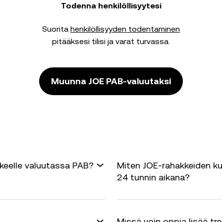
Todenna henkilöllisyytesi
Suorita
henkilöllisyyden todentaminen
pitääksesi tilisi ja varat turvassa.
Muunna JOE PAB-valuutaksi
keelle valuutassa PAB?
Miten JOE-rahakkeiden ku
24 tunnin aikana?
Missä voin oppia lisää tr