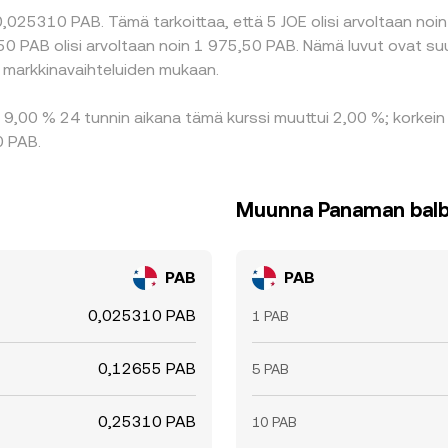
,025310 PAB. Tämä tarkoittaa, että 5 JOE olisi arvoltaan noin
B50 PAB olisi arvoltaan noin 1 975,50 PAB. Nämä luvut ovat s
a markkinavaihteluiden mukaan.
u 9,00 % 24 tunnin aikana tämä kurssi muuttui 2,00 %; korkei
0 PAB.
Muunna Panaman balbo
PAB
PAB
0,025310 PAB
1 PAB
0,12655 PAB
5 PAB
0,25310 PAB
10 PAB