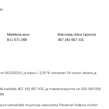
in
Markkina-arvo
Kierrossa oleva tarjonta
B11 571 268
457 181 657 JOE
 on
B0,025310
, ja
kasvu
/
2,00 %
viimeisen 24 tunnin aikana ja
llä hetkellä
457 181 657 JOE
, ja maksimitarjonta on
500 000 000
268
.
 myös tarkastella muuntoja valuutasta
Panaman balboa
muihin