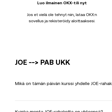
Luo ilmainen OKX-tili nyt
Jos et vielä ole tehnyt niin, lataa OKX:n
sovellus ja rekisteröidy aloittaaksesi.
JOE --> PAB UKK
Mikä on tämän päivän kurssi yhdelle JOE-rahak
Kuinka monta JOE-rahaketta on yhteensä?