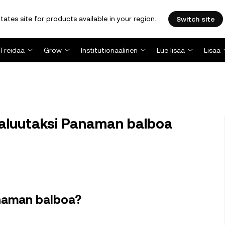
tates site for products available in your region.
Switch site
Treidaa
Grow
Institutionaalinen
Lue lisää
Lisää
aluutaksi Panaman balboa
anaman balboa?