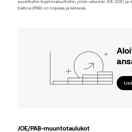
suosittuihin kryptovaluuttoihin, joten valuutan
JOE
(
JOE
) ja
balboa
(
PAB
) on nopeaa ja kätevää.
Alo
ans
Lis
JOE/PAB-muuntotaulukot