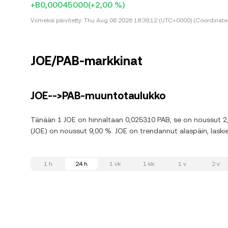
+B0,00045000
(+2,00 %)
Viimeksi päivitetty:
Thu Aug 06 2026 18:39:12 (UTC+0000) (Coordinated
JOE/PAB-markkinat
JOE-->PAB-muuntotaulukko
Tänään 1 JOE on hinnaltaan 0,025310 PAB, se on noussut 2,0
(JOE) on noussut 9,00 %. JOE on trendannut alaspäin, laski
1 h
24 h
1 vk
1 kk
1 v
2 v