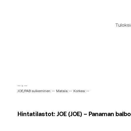
Tuloksi
-- ~ --
JOE/PAB sulkeminen: --
Matala: --
Korkea: --
Hintatilastot: JOE (JOE) – Panaman balbo