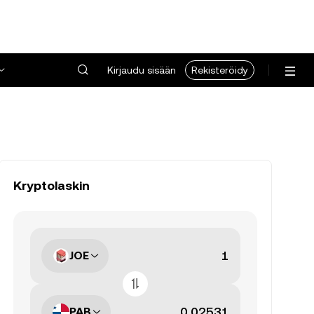
Kirjaudu sisään
Rekisteröidy
Kryptolaskin
JOE
PAB