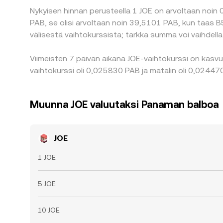
Nykyisen hinnan perusteella 1 JOE on arvoltaan noin 0
PAB, se olisi arvoltaan noin 39,5101 PAB, kun taas 
välisestä vaihtokurssista; tarkka summa voi vaihdell
Viimeisten 7 päivän aikana JOE-vaihtokurssi on kasv
vaihtokurssi oli 0,025830 PAB ja matalin oli 0,02447
Muunna JOE valuutaksi Panaman balboa
JOE
1 JOE
5 JOE
10 JOE