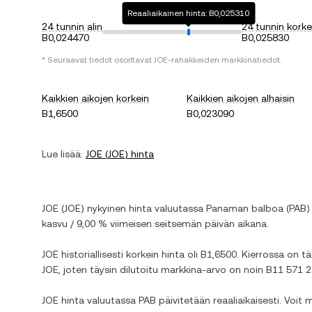
Reaaliaikainen hinta: B0,025310
24 tunnin alin
24 tunnin korke
B0,024470
B0,025830
* Seuraavat tiedot osoittavat
JOE
-rahakkeiden markkinatiedot.
Kaikkien aikojen korkein
Kaikkien aikojen alhaisin
B1,6500
B0,023090
Lue lisää:
JOE
(
JOE
) hinta
JOE
(
JOE
) nykyinen hinta valuutassa
Panaman balboa
(
PAB
)
kasvu
/
9,00 %
viimeisen seitsemän päivän aikana.
JOE
historiallisesti korkein hinta oli
B1,6500
. Kierrossa on tä
JOE
, joten täysin dilutoitu markkina-arvo on noin
B11 571 
JOE
hinta valuutassa
PAB
päivitetään reaaliaikaisesti. Voit