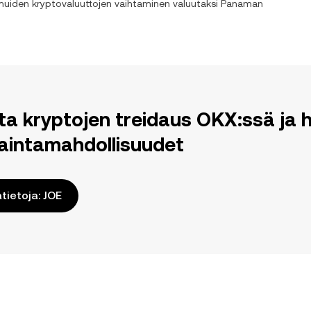
 muiden kryptovaluuttojen vaihtaminen valuutaksi
Panaman
ita kryptojen treidaus OKX:ssä j
aintamahdollisuudet
ätietoja: JOE