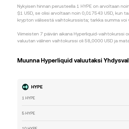
Nykyisen hinnan perusteella 1 HYPE on arvoltaan noin 
$1 USD, se olisi arvoltaan noin 0,017543 USD, kun t
krypton välisestä vaihtokurssista; tarkka summa voi 
Viimeisten 7 päivän aikana Hyperliquid-vaihtokurssi 
valuutan välinen vaihtokurssi oli 58,0000 USD ja mata
Muunna Hyperliquid valuutaksi Yhdysvalt
HYPE
1 HYPE
5 HYPE
10 HYPE