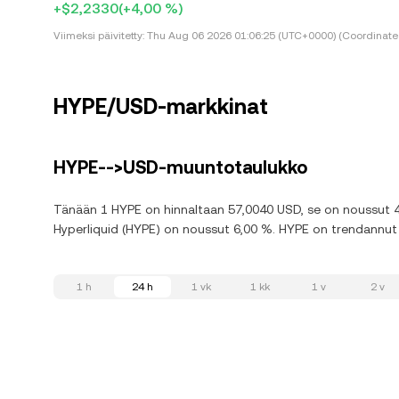
+$2,2330
(+4,00 %)
Viimeksi päivitetty:
Thu Aug 06 2026 01:06:25 (UTC+0000) (Coordinated
HYPE/USD-markkinat
HYPE-->USD-muuntotaulukko
Tänään 1 HYPE on hinnaltaan 57,0040 USD, se on noussut 4,
Hyperliquid (HYPE) on noussut 6,00 %. HYPE on trendannut a
1 h
24 h
1 vk
1 kk
1 v
2 v