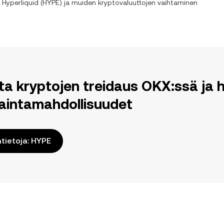
n
Hyperliquid
(
HYPE
) ja muiden kryptovaluuttojen vaihtaminen
ita kryptojen treidaus OKX:ssä j
aintamahdollisuudet
ätietoja: HYPE