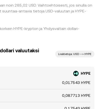
aan noin 285,02 USD. Vaihtoehtoisesti, jos sinulla on
at suuntaa-antavia tietoja USD-valuutan ja HYPE-
korkein HYPE-krypton ja Yhdysvaltain dollari-
ollari valuutaksi
Lisätietoja: USD --> HYPE
HYPE
0,017543 HYPE
0,087713 HYPE
0,17543 HYPE