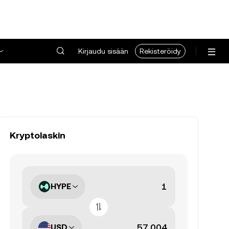
Kirjaudu sisään
Rekisteröidy
Kryptolaskin
HYPE
USD