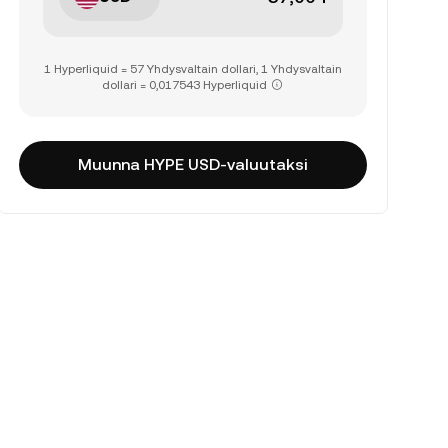
1 Hyperliquid = 57 Yhdysvaltain dollari, 1 Yhdysvaltain
dollari = 0,017543 Hyperliquid
Muunna HYPE USD-valuutaksi