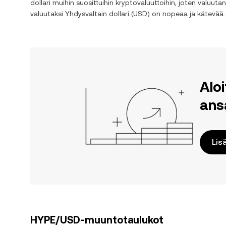
dollari
muihin suosittuihin kryptovaluuttoihin, joten valuuta
valuutaksi
Yhdysvaltain dollari
(
USD
) on nopeaa ja kätevää.
Alo
ans
Lis
HYPE/USD-muuntotaulukot