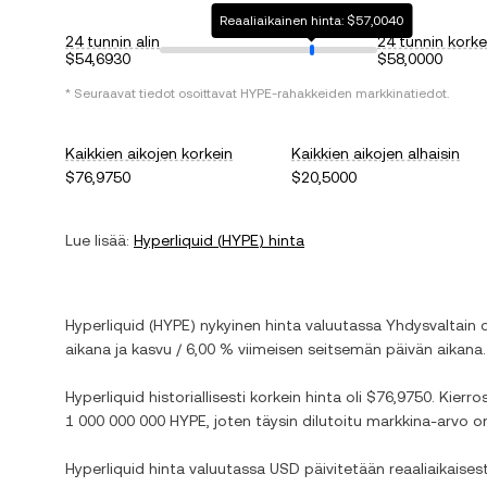
Reaaliaikainen hinta: $57,0040
24 tunnin alin
24 tunnin korke
$54,6930
$58,0000
* Seuraavat tiedot osoittavat
HYPE
-rahakkeiden markkinatiedot.
Kaikkien aikojen korkein
Kaikkien aikojen alhaisin
$76,9750
$20,5000
Lue lisää:
Hyperliquid
(
HYPE
) hinta
Hyperliquid
(
HYPE
) nykyinen hinta valuutassa
Yhdysvaltain d
aikana ja
kasvu
/
6,00 %
viimeisen seitsemän päivän aikana.
Hyperliquid
historiallisesti korkein hinta oli
$76,9750
. Kierro
1 000 000 000 HYPE
, joten täysin dilutoitu markkina-arvo 
Hyperliquid
hinta valuutassa
USD
päivitetään reaaliaikaises