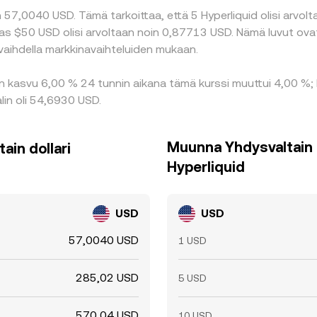
57,0040 USD. Tämä tarkoittaa, että 5 Hyperliquid olisi arvolt
aas $50 USD olisi arvoltaan noin 0,87713 USD. Nämä luvut ov
vaihdella markkinavaihteluiden mukaan.
on kasvu 6,00 % 24 tunnin aikana tämä kurssi muuttui 4,00 %; 
lin oli 54,6930 USD.
Muunna Yhdysvaltain d
ain dollari
Hyperliquid
USD
USD
57,0040 USD
1 USD
285,02 USD
5 USD
570,04 USD
10 USD