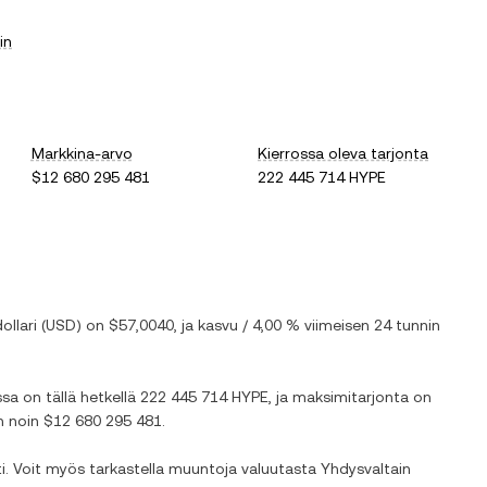
in
Markkina-arvo
Kierrossa oleva tarjonta
$12 680 295 481
222 445 714 HYPE
ollari
(
USD
) on
$57,0040
, ja
kasvu
/
4,00 %
viimeisen 24 tunnin
ssa on tällä hetkellä
222 445 714 HYPE
, ja maksimitarjonta on
on noin
$12 680 295 481
.
ti. Voit myös tarkastella muuntoja valuutasta
Yhdysvaltain