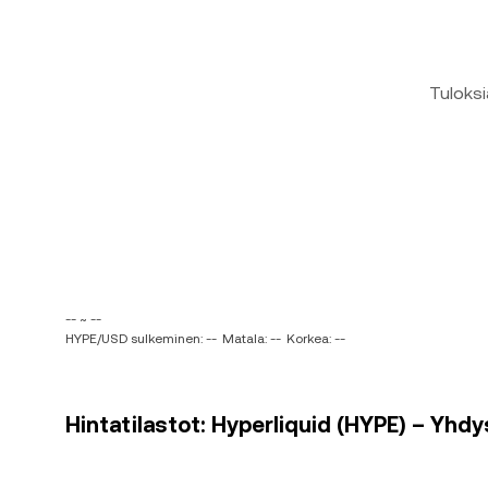
Tuloksi
-- ~ --
HYPE/USD sulkeminen: --
Matala: --
Korkea: --
Hintatilastot: Hyperliquid (HYPE) – Yhdys