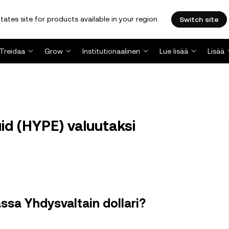
tates site for products available in your region.
Switch site
Treidaa
Grow
Institutionaalinen
Lue lisää
Lisää
d (HYPE) valuutaksi
ssa Yhdysvaltain dollari?