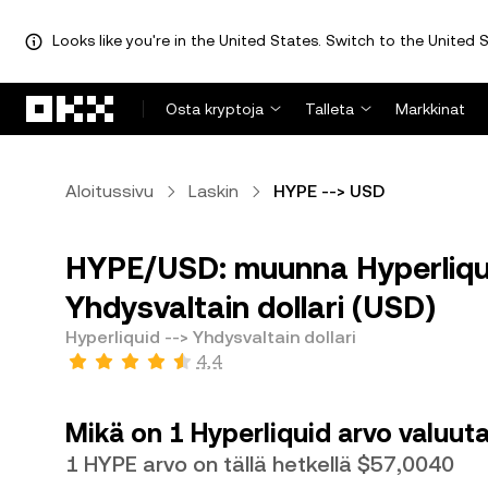
Looks like you're in the United States. Switch to the United S
Siirry pääsisältöön
Osta kryptoja
Talleta
Markkinat
Aloitussivu
Laskin
HYPE --> USD
HYPE/USD: muunna Hyperliqui
Yhdysvaltain dollari (USD)
Hyperliquid --> Yhdysvaltain dollari
4,4
Mikä on 1 Hyperliquid arvo valuuta
1 HYPE arvo on tällä hetkellä $57,0040