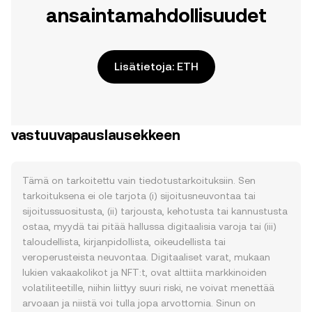
ansaintamahdollisuudet
Lisätietoja: ETH
vastuuvapauslausekkeen
Tämä on tarkoitettu vain tiedotustarkoituksiin. Sen
tarkoituksena ei ole tarjota (i) sijoitusneuvontaa tai
sijoitussuositusta, (ii) tarjousta, kehotusta tai kannustusta
ostaa, myydä tai pitää hallussa digitaalisia varoja tai (iii)
taloudellista, kirjanpidollista, oikeudellista tai
veroperusteista neuvontaa. Digitaaliset varat, mukaan
lukien vakaakolikot ja NFT:t, ovat alttiita markkinoiden
volatiliteetille, niihin liittyy suuri riski, ne voivat menettää
arvoaan ja niistä voi tulla jopa arvottomia. Sinun on