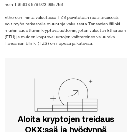
noin
T.Sh613 878 923 995 758
.
Ethereum
hinta valuutassa
TZS
päivitetään reaaliaikaisesti.
Voit myös tarkastella muuntoja valuutasta
Tansanian šillinki
muihin suosittuihin kryptovaluuttoihin, joten valuutan
Ethereum
(
ETH
) ja muiden kryptovaluuttojen vaihtaminen valuutaksi
Tansanian šillinki
(
TZS
) on nopeaa ja kätevää.
Aloita kryptojen treidaus
OKX:ssä ja hyödynnä