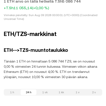
1 ETH arvo on tällä hetkellä T.Sh5 086 744
+T.Sh11 055,14
(+0,00 %)
Viimeksi päivitetty:
Sun Aug 09 2026 00:00:01 (UTC+0000) (Coordinated
Universal Time)
ETH/TZS-markkinat
ETH-->TZS-muuntotaulukko
Tänään 1 ETH on hinnaltaan 5 086 744 TZS, se on noussut
0,00 % viimeisten 24 tunnin kuluessa. Viimeisen viikon aikana
Ethereum (ETH) on noussut 4,00 %. ETH on trendannut
ylöspäin, noussut 10,00 % viimeisten 30 päivän aikana.
1 h
24 h
1 vk
1 kk
1 v
2 v