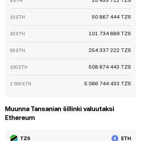
25 433 722 TZS
5 ETH
50 867 444 TZS
10 ETH
101 734 889 TZS
20 ETH
254 337 222 TZS
50 ETH
508 674 443 TZS
100 ETH
5 086 744 433 TZS
1 000 ETH
Muunna Tansanian šillinki valuutaksi
Ethereum
TZS
ETH