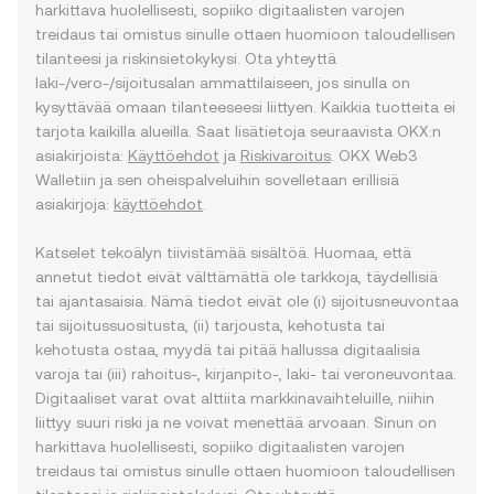
harkittava huolellisesti, sopiiko digitaalisten varojen
treidaus tai omistus sinulle ottaen huomioon taloudellisen
tilanteesi ja riskinsietokykysi. Ota yhteyttä
laki-/vero-/sijoitusalan ammattilaiseen, jos sinulla on
kysyttävää omaan tilanteeseesi liittyen. Kaikkia tuotteita ei
tarjota kaikilla alueilla. Saat lisätietoja seuraavista OKX:n
asiakirjoista:
Käyttöehdot
ja
Riskivaroitus
. OKX Web3
Walletiin ja sen oheispalveluihin sovelletaan erillisiä
asiakirjoja:
käyttöehdot
.
Katselet tekoälyn tiivistämää sisältöä. Huomaa, että
annetut tiedot eivät välttämättä ole tarkkoja, täydellisiä
tai ajantasaisia. Nämä tiedot eivät ole (i) sijoitusneuvontaa
tai sijoitussuositusta, (ii) tarjousta, kehotusta tai
kehotusta ostaa, myydä tai pitää hallussa digitaalisia
varoja tai (iii) rahoitus-, kirjanpito-, laki- tai veroneuvontaa.
Digitaaliset varat ovat alttiita markkinavaihteluille, niihin
liittyy suuri riski ja ne voivat menettää arvoaan. Sinun on
harkittava huolellisesti, sopiiko digitaalisten varojen
treidaus tai omistus sinulle ottaen huomioon taloudellisen