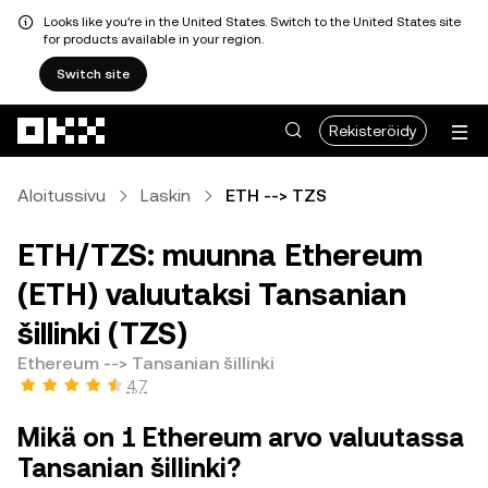
Looks like you're in the United States. Switch to the United States site
for products available in your region.
Switch site
Siirry pääsisältöön
Rekisteröidy
Aloitussivu
Laskin
ETH --> TZS
ETH/TZS: muunna Ethereum
(ETH) valuutaksi Tansanian
šillinki (TZS)
Ethereum --> Tansanian šillinki
4,7
Mikä on 1 Ethereum arvo valuutassa
Tansanian šillinki?