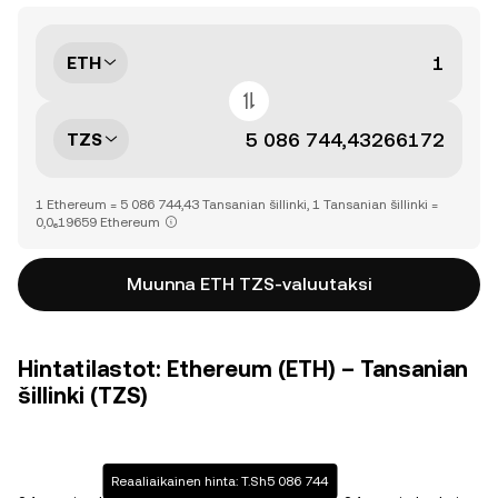
ETH
TZS
1 Ethereum = 5 086 744,43 Tansanian šillinki, 1 Tansanian šillinki =
0,0₆19659 Ethereum
Muunna ETH TZS-valuutaksi
Hintatilastot: Ethereum (ETH) – Tansanian
šillinki (TZS)
Reaaliaikainen hinta: T.Sh5 086 744