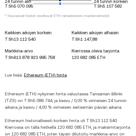
24 tunnin alin
24 tunnin korkein
T.Sh5 070 095
T.Sh5 107 582
* Seuraavat tiedot osoittavat
ETH
-rahakkeiden markkinatiedot.
Kaikkien aikojen korkein
Kaikkien aikojen alhaisin
T.Sh13 112 540
T.Sh1 147,88
Markkina-arvo
Kierrossa oleva tarjonta
T.Sh613 878 923 995 758
120 682 085 ETH
Lue lisää:
Ethereum
(
ETH
) hinta
Ethereum
(
ETH
) nykyinen hinta valuutassa
Tansanian šillinki
(
TZS
) on
T.Sh5 086 744
, ja
kasvu
/
0,00 %
viimeisen 24 tunnin
aikana ja
kasvu
/
4,00 %
viimeisen seitsemän päivän aikana.
Ethereum
historiallisesti korkein hinta oli
T.Sh13 112 540
.
Kierrossa on tällä hetkellä
120 682 085 ETH
, ja maksimitarjonta
on
120 682 085 ETH
, joten täysin dilutoitu markkina-arvo on