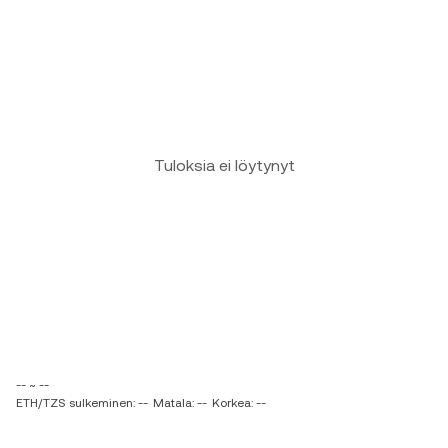
Tuloksia ei löytynyt
-- ~ --
ETH/TZS sulkeminen: --
Matala: --
Korkea: --