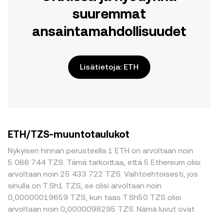
suuremmat
ansaintamahdollisuudet
Lisätietoja: ETH
ETH/TZS-muuntotaulukot
Nykyisen hinnan perusteella 1 ETH on arvoltaan noin
5 086 744 TZS. Tämä tarkoittaa, että 5 Ethereum olisi
arvoltaan noin 25 433 722 TZS. Vaihtoehtoisesti, jos
sinulla on T.Sh1 TZS, se olisi arvoltaan noin
0,00000019659 TZS, kun taas T.Sh50 TZS olisi
arvoltaan noin 0,0000098295 TZS. Nämä luvut ovat