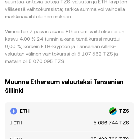
suuntaa-antavia tietoja TZS-valuutan ja ETH-krypton
välisestä vaihtokurssista; tarkka summa voi vaihdella
markkinavaihteluiden mukaan.
Viimeisten 7 päivän aikana Ethereum-vaihtokurssi on
kasvu 4,00 % 24 tunnin aikana tämä kurssi muuttui
0,00 %; korkein ETH-krypton ja Tansanian šillinki-
valuutan välinen vaihtokurssi oli 5 107 582 TZS ja
matalin oli 5 070 095 TZS.
Muunna Ethereum valuutaksi Tansanian
šillinki
ETH
TZS
5 086 744 TZS
1 ETH