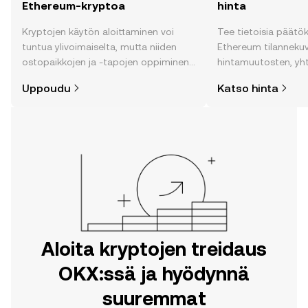
Ethereum-kryptoa
hinta
Kryptojen käytön aloittaminen voi
Tee tietoisia päätö
tuntua ylivoimaiselta, mutta niiden
Ethereum tilannekuval
ostopaikkojen ja -tapojen oppiminen
hintamuutosten, yh
on helpompaa kuin uskotkaan. Aloita
uutisten ja monen m
Uppoudu
Katso hinta
matkasi OKX:n mobiilisovelluksessa
tai suoraan verkossa.
Aloita kryptojen treidaus
OKX:ssä ja hyödynnä
suuremmat