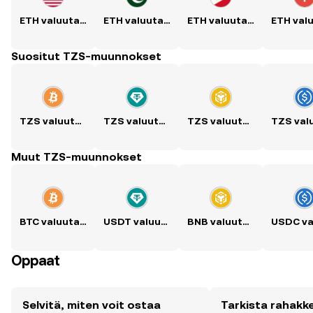
ETH valuutaksi USD
ETH valuutaksi PKR
ETH valuutaksi PHP
Suositut TZS-muunnokset
TZS valuutaksi BTC
TZS valuutaksi USDT
TZS valuutaksi BNB
Muut TZS-muunnokset
BTC valuutaksi TZS
USDT valuutaksi TZS
BNB valuutaksi TZS
Oppaat
Selvitä, miten voit ostaa
Tarkista rahakk