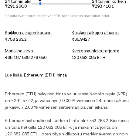
24 tunnin alin
24 tunnin korkein
₨291 260,0
₨293 418,1
* Seuraavat tiedot osoittavat
ETH
-rahakkeiden markkinatiedot.
Kaikkien aikojen korkein
Kaikkien aikojen alhaisin
₨753 283,2
₨65,9427
Markkina-arvo
Kierrossa oleva tarjonta
₨35 187 538 276 650
120 682 085 ETH
Lue lisää:
Ethereum
(
ETH
) hinta
Ethereum
(
ETH
) nykyinen hinta valuutassa
Nepalin rupia
(
NPR
)
on
₨291 572,2
, ja
vähennys
/
0,00 %
viimeisen 24 tunnin aikana
ja
kasvu
/
2,00 %
viimeisen seitsemän päivän aikana.
Ethereum
historiallisesti korkein hinta oli
₨753 283,2
. Kierrossa
on tällä hetkellä
120 682 085 ETH
, ja maksimitarjonta on
120 682 085 ETH
, joten täysin dilutoitu markkina-arvo on noin