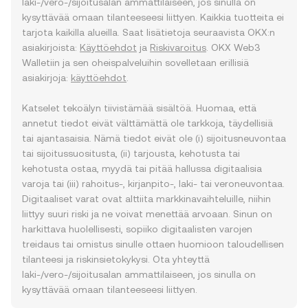
laki-/vero-/sijoitusalan ammattilaiseen, jos sinulla on
kysyttävää omaan tilanteeseesi liittyen. Kaikkia tuotteita ei
tarjota kaikilla alueilla. Saat lisätietoja seuraavista OKX:n
asiakirjoista:
Käyttöehdot
ja
Riskivaroitus
. OKX Web3
Walletiin ja sen oheispalveluihin sovelletaan erillisiä
asiakirjoja:
käyttöehdot
.
Katselet tekoälyn tiivistämää sisältöä. Huomaa, että
annetut tiedot eivät välttämättä ole tarkkoja, täydellisiä
tai ajantasaisia. Nämä tiedot eivät ole (i) sijoitusneuvontaa
tai sijoitussuositusta, (ii) tarjousta, kehotusta tai
kehotusta ostaa, myydä tai pitää hallussa digitaalisia
varoja tai (iii) rahoitus-, kirjanpito-, laki- tai veroneuvontaa.
Digitaaliset varat ovat alttiita markkinavaihteluille, niihin
liittyy suuri riski ja ne voivat menettää arvoaan. Sinun on
harkittava huolellisesti, sopiiko digitaalisten varojen
treidaus tai omistus sinulle ottaen huomioon taloudellisen
tilanteesi ja riskinsietokykysi. Ota yhteyttä
laki-/vero-/sijoitusalan ammattilaiseen, jos sinulla on
kysyttävää omaan tilanteeseesi liittyen.