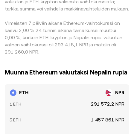
valuutan ja ETH-krypton välisestä vaihtokurssista;
tarkka summa voi vaihdella markkinavaihteluiden mukaan.
Viimeisten 7 päivän aikana Ethereum-vaihtokurssi on
kasvu 2,00 % 24 tunnin aikana tämä kurssi muuttui
0,00 %; korkein ETH-krypton ja Nepalin rupia-valuutan
välinen vaihtokurssi oli 293 418,1 NPR ja matalin oli
291 260,0 NPR.
Muunna Ethereum valuutaksi Nepalin rupia
ETH
NPR
291 572,2 NPR
1 ETH
1 457 861 NPR
5 ETH