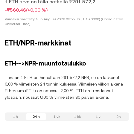
1 ETH arvo on tällä hetkellä ₨291 572,2
-₨560,46
(+0,00 %)
Viimeksi päivitetty:
Sun Aug 09 2026 03:55:36 (UTC+0000) (Coordinated
Universal Time)
ETH/NPR-markkinat
ETH-->NPR-muuntotaulukko
Tänään 1 ETH on hinnaltaan 291 572,2 NPR, se on laskenut
0,00 % viimeisten 24 tunnin kuluessa. Viimeisen viikon aikana
Ethereum (ETH) on noussut 2,00 %. ETH on trendannut
ylöspäin, noussut 8,00 % viimeisten 30 päivän aikana.
1 h
24 h
1 vk
1 kk
1 v
2 v