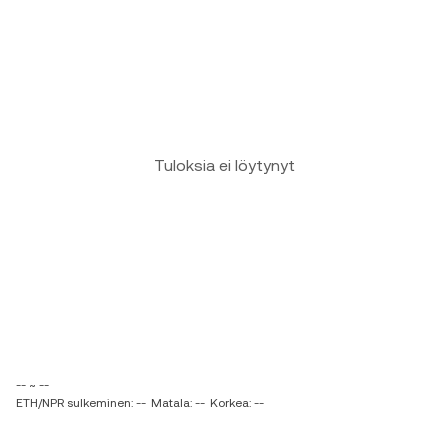
Tuloksia ei löytynyt
-- ~ --
ETH/NPR sulkeminen: --
Matala: --
Korkea: --