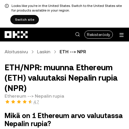
Looks like you're in the United States. Switch to the United States site
for products available in your region.
Switch site
Siirry pääsisältöön
Rekisteröidy
Aloitussivu
Laskin
ETH --> NPR
ETH/NPR: muunna Ethereum
(ETH) valuutaksi Nepalin rupia
(NPR)
Ethereum --> Nepalin rupia
4,7
Mikä on 1 Ethereum arvo valuutassa
Nepalin rupia?