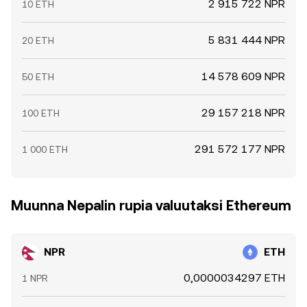
2 915 722 NPR
10 ETH
5 831 444 NPR
20 ETH
14 578 609 NPR
50 ETH
29 157 218 NPR
100 ETH
291 572 177 NPR
1 000 ETH
Muunna Nepalin rupia valuutaksi Ethereum
NPR
ETH
0,0000034297 ETH
1 NPR