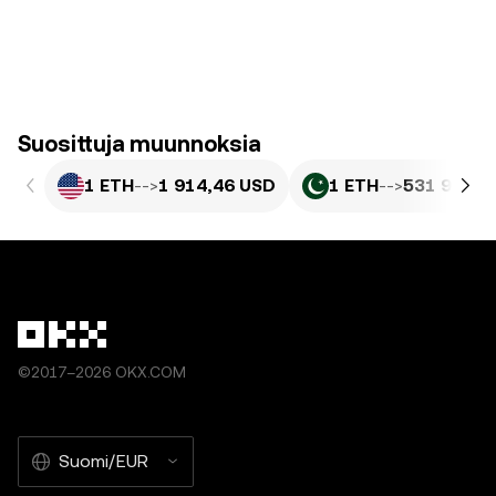
Suosittuja muunnoksia
1 ETH
-->
1 914,46 USD
1 ETH
-->
531 970,2
©2017–2026 OKX.COM
Suomi/EUR