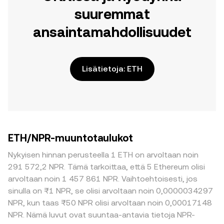
suuremmat
ansaintamahdollisuudet
Lisätietoja: ETH
ETH/NPR-muuntotaulukot
Nykyisen hinnan perusteella 1 ETH on arvoltaan noin
291 572,2 NPR. Tämä tarkoittaa, että 5 Ethereum olisi
arvoltaan noin 1 457 861 NPR. Vaihtoehtoisesti, jos
sinulla on ₨1 NPR, se olisi arvoltaan noin 0,0000034297
NPR, kun taas ₨50 NPR olisi arvoltaan noin 0,00017148
NPR. Nämä luvut ovat suuntaa-antavia tietoja NPR-