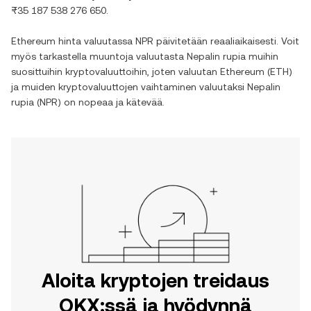
₨35 187 538 276 650
.
Ethereum
hinta valuutassa
NPR
päivitetään reaaliaikaisesti. Voit
myös tarkastella muuntoja valuutasta
Nepalin rupia
muihin
suosittuihin kryptovaluuttoihin, joten valuutan
Ethereum
(
ETH
)
ja muiden kryptovaluuttojen vaihtaminen valuutaksi
Nepalin
rupia
(
NPR
) on nopeaa ja kätevää.
Aloita kryptojen treidaus
OKX:ssä ja hyödynnä