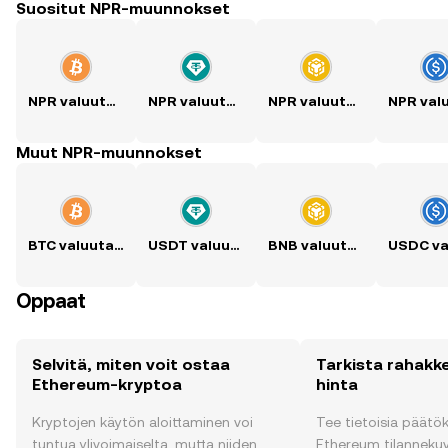
Suositut NPR-muunnokset
NPR valuutaksi BTC
NPR valuutaksi USDT
NPR valuutaksi BNB
Muut NPR-muunnokset
BTC valuutaksi NPR
USDT valuutaksi NPR
BNB valuutaksi NPR
Oppaat
Selvitä, miten voit ostaa
Tarkista rahakk
Ethereum-kryptoa
hinta
Kryptojen käytön aloittaminen voi
Tee tietoisia päätö
tuntua ylivoimaiselta, mutta niiden
Ethereum tilannekuval