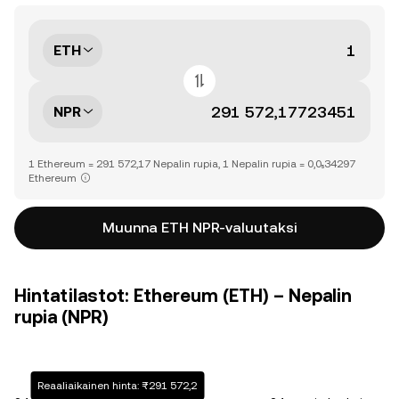
ETH
NPR
1 Ethereum = 291 572,17 Nepalin rupia, 1 Nepalin rupia = 0,0₅34297
Ethereum
Muunna ETH NPR-valuutaksi
Hintatilastot: Ethereum (ETH) – Nepalin
rupia (NPR)
Reaaliaikainen hinta: ₨291 572,2