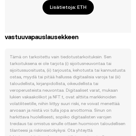
Lisätietoja: ETH
vastuuvapauslausekkeen
Tämä on tarkoitettu vain tiedotustarkoituksiin. Sen
tarkoituksena ei ole tarjota (i) sijoitusneuvontaa tai
sijoitussuositusta, (ii) tarjousta, kehotusta tai kannustusta
ostaa, myydä tai pitää hallussa digitaalisia varoja tai (iii)
taloudellista, kirjanpidollista, oikeudellista tai
veroperusteista neuvontaa. Digitaaliset varat, mukaan
lukien vakaakolikot ja NFT:t, ovat alttiita markkinoiden
volatiliteetille, niihin liittyy suuri riski, ne voivat menettää
arvoaan ja niistä voi tulla jopa arvottomia. Sinun on
harkittava huolellisesti, sopiiko digitaalisten varojen
treidaus tai omistus sinulle ottaen huomioon taloudellisen
tilanteesi ja riskinsietokykysi. Ota yhteyttä