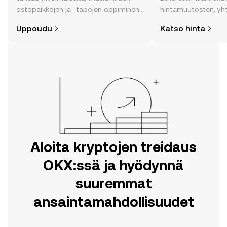
ostopaikkojen ja -tapojen oppiminen
hintamuutosten, yh
on helpompaa kuin uskotkaan. Aloita
uutisten ja monen m
Uppoudu
Katso hinta
matkasi OKX:n mobiilisovelluksessa
tai suoraan verkossa.
Aloita kryptojen treidaus
OKX:ssä ja hyödynnä
suuremmat
ansaintamahdollisuudet