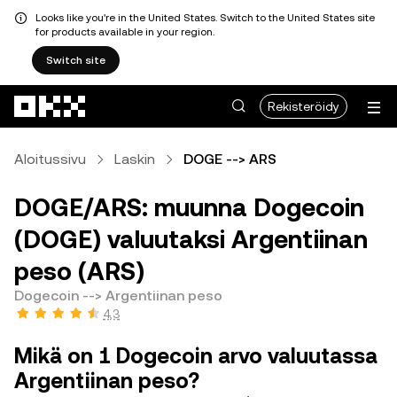
Looks like you're in the United States. Switch to the United States site
for products available in your region.
Switch site
Siirry pääsisältöön
Rekisteröidy
Aloitussivu
Laskin
DOGE --> ARS
DOGE/ARS: muunna Dogecoin
(DOGE) valuutaksi Argentiinan
peso (ARS)
Dogecoin --> Argentiinan peso
4,3
Mikä on 1 Dogecoin arvo valuutassa
Argentiinan peso?