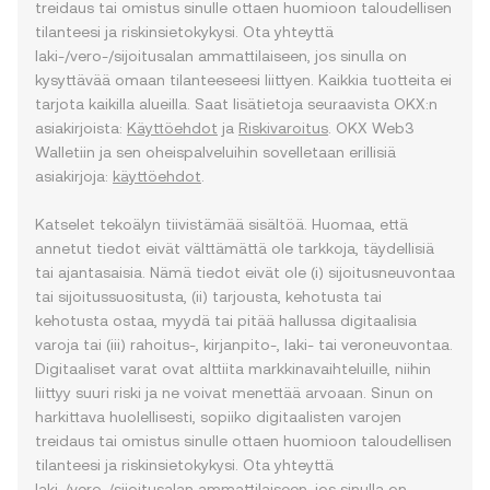
treidaus tai omistus sinulle ottaen huomioon taloudellisen
tilanteesi ja riskinsietokykysi. Ota yhteyttä
laki-/vero-/sijoitusalan ammattilaiseen, jos sinulla on
kysyttävää omaan tilanteeseesi liittyen. Kaikkia tuotteita ei
tarjota kaikilla alueilla. Saat lisätietoja seuraavista OKX:n
asiakirjoista:
Käyttöehdot
ja
Riskivaroitus
. OKX Web3
Walletiin ja sen oheispalveluihin sovelletaan erillisiä
asiakirjoja:
käyttöehdot
.
Katselet tekoälyn tiivistämää sisältöä. Huomaa, että
annetut tiedot eivät välttämättä ole tarkkoja, täydellisiä
tai ajantasaisia. Nämä tiedot eivät ole (i) sijoitusneuvontaa
tai sijoitussuositusta, (ii) tarjousta, kehotusta tai
kehotusta ostaa, myydä tai pitää hallussa digitaalisia
varoja tai (iii) rahoitus-, kirjanpito-, laki- tai veroneuvontaa.
Digitaaliset varat ovat alttiita markkinavaihteluille, niihin
liittyy suuri riski ja ne voivat menettää arvoaan. Sinun on
harkittava huolellisesti, sopiiko digitaalisten varojen
treidaus tai omistus sinulle ottaen huomioon taloudellisen
tilanteesi ja riskinsietokykysi. Ota yhteyttä
laki-/vero-/sijoitusalan ammattilaiseen, jos sinulla on