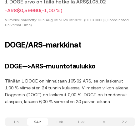
1 DOGE arvo on tällä hetkellä ARS$105,02
-ARS$0,59960
(−1,00 %)
Viimeksi päivitetty:
Sun Aug 09 2026 09:30:51 (UTC+0000) (Coordinated
Universal Time)
DOGE/ARS-markkinat
DOGE-->ARS-muuntotaulukko
Tänään 1 DOGE on hinnaltaan 105,02 ARS, se on laskenut
1,00 % viimeisten 24 tunnin kuluessa. Viimeisen viikon aikana
Dogecoin (DOGE) on laskenut 0,00 %. DOGE on trendannut
alaspäin, laskien 6,00 % viimeisten 30 päivän aikana.
1 h
24 h
1 vk
1 kk
1 v
2 v