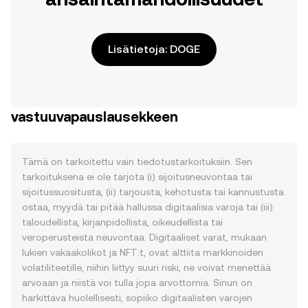
Lisätietoja: DOGE
vastuuvapauslausekkeen
Tämä on tarkoitettu vain tiedotustarkoituksiin. Sen
tarkoituksena ei ole tarjota (i) sijoitusneuvontaa tai
sijoitussuositusta, (ii) tarjousta, kehotusta tai kannustusta
ostaa, myydä tai pitää hallussa digitaalisia varoja tai (iii)
taloudellista, kirjanpidollista, oikeudellista tai
veroperusteista neuvontaa. Digitaaliset varat, mukaan
lukien vakaakolikot ja NFT:t, ovat alttiita markkinoiden
volatiliteetille, niihin liittyy suuri riski, ne voivat menettää
arvoaan ja niistä voi tulla jopa arvottomia. Sinun on
harkittava huolellisesti, sopiiko digitaalisten varojen