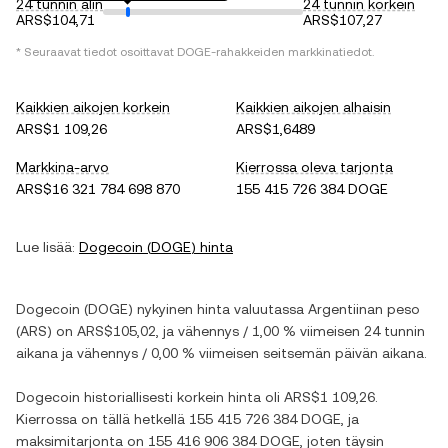
24 tunnin alin
24 tunnin korkein
ARS$104,71
ARS$107,27
* Seuraavat tiedot osoittavat
DOGE
-rahakkeiden markkinatiedot.
Kaikkien aikojen korkein
Kaikkien aikojen alhaisin
ARS$1 109,26
ARS$1,6489
Markkina-arvo
Kierrossa oleva tarjonta
ARS$16 321 784 698 870
155 415 726 384 DOGE
Lue lisää:
Dogecoin
(
DOGE
) hinta
Dogecoin
(
DOGE
) nykyinen hinta valuutassa
Argentiinan peso
(
ARS
) on
ARS$105,02
, ja
vähennys
/
1,00 %
viimeisen 24 tunnin
aikana ja
vähennys
/
0,00 %
viimeisen seitsemän päivän aikana.
Dogecoin
historiallisesti korkein hinta oli
ARS$1 109,26
.
Kierrossa on tällä hetkellä
155 415 726 384 DOGE
, ja
maksimitarjonta on
155 416 906 384 DOGE
, joten täysin