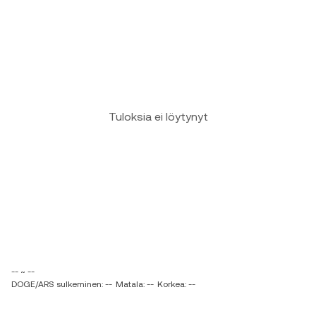
Tuloksia ei löytynyt
-- ~ --
DOGE/ARS sulkeminen: --
Matala: --
Korkea: --