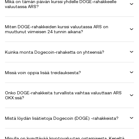
Mikä on tämän päivän kurssi yhdelle DOGE-rahakkeelle
valuutassa ARS?
Miten DOGE-rahakkeiden kurssi valuutassa ARS on
muuttunut viimeisen 24 tunnin aikana?
Kuinka monta Dogecoin-rahaketta on yhteensä?
Missä voin oppia lisää treidauksesta?
Onko DOGE-rahakkeita turvallista vaihtaa valuuttaan ARS
OKX:ssä?
Mistä löydän lisätietoja Dogecoin (DOGE) -rahakkeista?
Minulla on kysyttävää kryptovaluutan ostamisesta. Keneltä