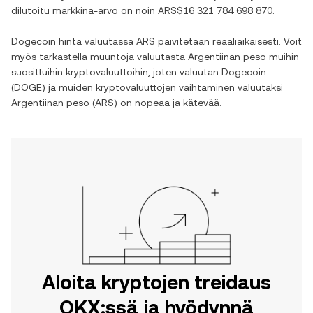
dilutoitu markkina-arvo on noin
ARS$16 321 784 698 870
.
Dogecoin
hinta valuutassa
ARS
päivitetään reaaliaikaisesti. Voit
myös tarkastella muuntoja valuutasta
Argentiinan peso
muihin
suosittuihin kryptovaluuttoihin, joten valuutan
Dogecoin
(
DOGE
) ja muiden kryptovaluuttojen vaihtaminen valuutaksi
Argentiinan peso
(
ARS
) on nopeaa ja kätevää.
Aloita kryptojen treidaus
OKX:ssä ja hyödynnä