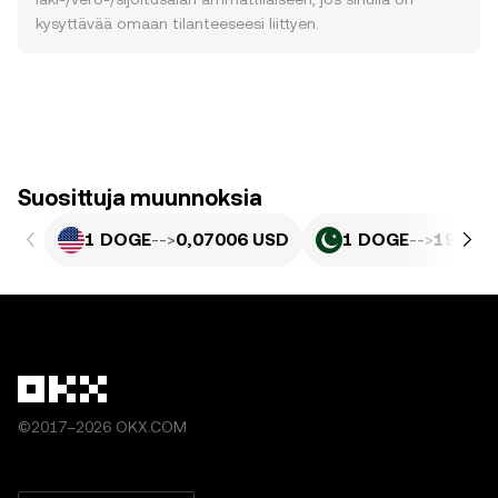
kysyttävää omaan tilanteeseesi liittyen.
Suosittuja muunnoksia
1 DOGE
-->
0,07006 USD
1 DOGE
-->
19,46 
©2017–2026 OKX.COM