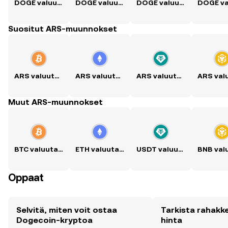
DOGE valuutaksi USD
DOGE valuutaksi PKR
DOGE valuutaksi PHP
Suositut ARS-muunnokset
ARS valuutaksi BTC
ARS valuutaksi ETH
ARS valuutaksi USDT
Muut ARS-muunnokset
BTC valuutaksi ARS
ETH valuutaksi ARS
USDT valuutaksi ARS
Oppaat
Selvitä, miten voit ostaa
Tarkista rahakk
Dogecoin-kryptoa
hinta