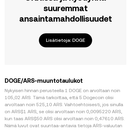
suuremmat
ansaintamahdollisuudet
Lisätietoja: DOGE
DOGE/ARS-muuntotaulukot
Nykyisen hinnan perusteella 1 DOGE on arvoltaan noin
105,02 ARS. Tämä tarkoittaa, että 5 Dogecoin olisi
arvoltaan noin 525,10 ARS. Vaihtoehtoisesti, jos sinulla
on ARS$1 ARS, se olisi arvoltaan noin 0,0095220 ARS,
kun taas ARS$50 ARS olisi arvoltaan noin 0,47610 ARS.
Nämä luvut ovat suuntaa-antavia tietoja ARS-valuutan