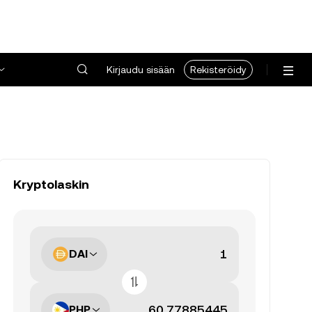
Kirjaudu sisään
Rekisteröidy
Kryptolaskin
DAI
PHP