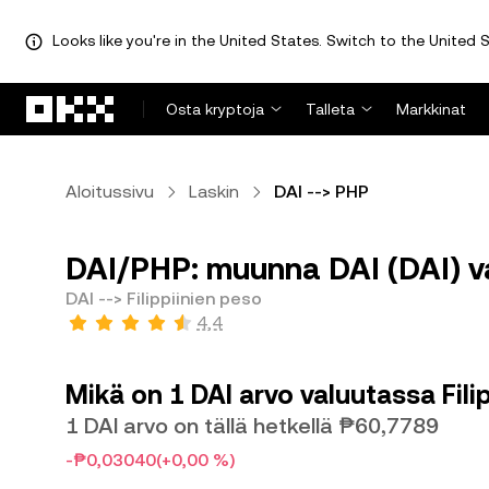
Looks like you're in the United States. Switch to the United S
Siirry pääsisältöön
Osta kryptoja
Talleta
Markkinat
Aloitussivu
Laskin
DAI --> PHP
DAI/PHP: muunna DAI (DAI) val
DAI --> Filippiinien peso
4,4
Mikä on 1 DAI arvo valuutassa Fili
1 DAI arvo on tällä hetkellä ₱60,7789
-₱0,03040
(+0,00 %)