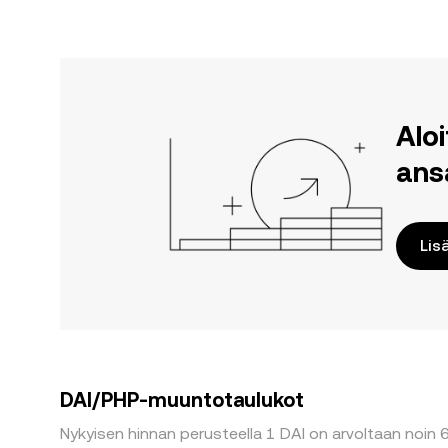
Alo
ans
Lis
DAI/PHP-muuntotaulukot
Nykyisen hinnan perusteella 1 DAI on arvoltaan noin 6