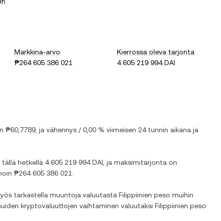
in
Markkina-arvo
Kierrossa oleva tarjonta
₱264 605 386 021
4 605 219 994 DAI
on
₱60,7789
, ja
vähennys
/
0,00 %
viimeisen 24 tunnin aikana ja
 tällä hetkellä
4 605 219 994 DAI
, ja maksimitarjonta on
 noin
₱264 605 386 021
.
 myös tarkastella muuntoja valuutasta
Filippiinien peso
muihin
muiden kryptovaluuttojen vaihtaminen valuutaksi
Filippiinien peso