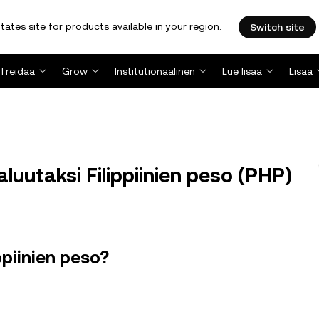
tates site for products available in your region.
Switch site
Treidaa
Grow
Institutionaalinen
Lue lisää
Lisää
uutaksi Filippiinien peso (PHP)
ppiinien peso?