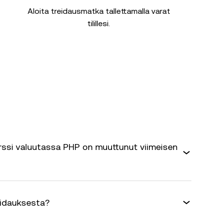
Aloita treidausmatka tallettamalla varat
tilillesi.
rssi valuutassa PHP on muuttunut viimeisen
eidauksesta?