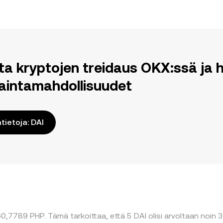
ita kryptojen treidaus OKX:ssä j
aintamahdollisuudet
ätietoja: DAI
0,7789 PHP. Tämä tarkoittaa, että 5 DAI olisi arvoltaan noin 