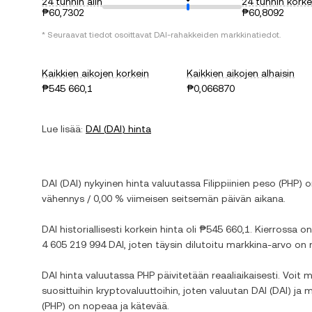
24 tunnin alin
24 tunnin korke
₱60,7302
₱60,8092
* Seuraavat tiedot osoittavat
DAI
-rahakkeiden markkinatiedot.
Kaikkien aikojen korkein
Kaikkien aikojen alhaisin
₱545 660,1
₱0,066870
Lue lisää:
DAI
(
DAI
) hinta
DAI
(
DAI
) nykyinen hinta valuutassa
Filippiinien peso
(
PHP
) 
vähennys
/
0,00 %
viimeisen seitsemän päivän aikana.
DAI
historiallisesti korkein hinta oli
₱545 660,1
. Kierrossa on
4 605 219 994 DAI
, joten täysin dilutoitu markkina-arvo on
DAI
hinta valuutassa
PHP
päivitetään reaaliaikaisesti. Voit
suosittuihin kryptovaluuttoihin, joten valuutan
DAI
(
DAI
) ja 
(
PHP
) on nopeaa ja kätevää.