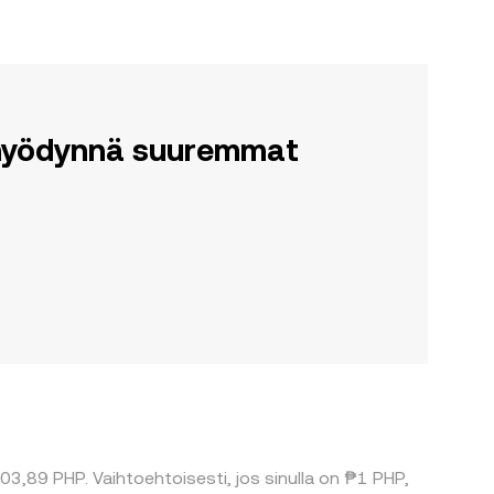
a hyödynnä suuremmat
303,89 PHP. Vaihtoehtoisesti, jos sinulla on ₱1 PHP,