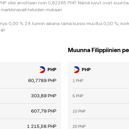
PHP olisi arvoltaan noin 0,82265 PHP. Nämä luvut ovat suunta
a markkinavaihteluiden mukaan.
nys 0,00 % 24 tunnin aikana tämä kurssi muuttui 0,00 %; korke
HP.
Muunna Filippiinien p
PHP
PHP
60,7789 PHP
1 PHP
303,89 PHP
5 PHP
607,79 PHP
10 PHP
1 215,58 PHP
20 PHP