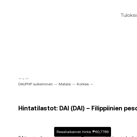
Tuloksi
-- ~ --
DAI/PHP sulkeminen: --
Matala: --
Korkea: --
Hintatilastot: DAI (DAI) – Filippiinien pes
Reaaliaikainen hinta: ₱60,7789