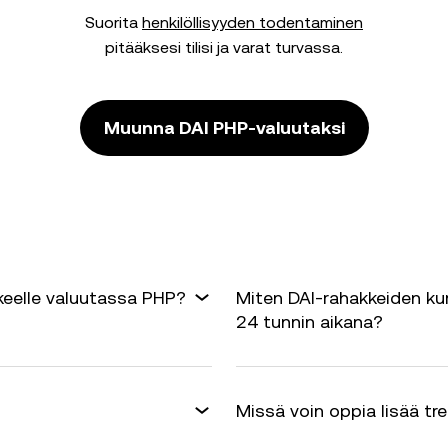
Suorita
henkilöllisyyden todentaminen
pitääksesi tilisi ja varat turvassa.
Muunna DAI PHP-valuutaksi
keelle valuutassa PHP?
Miten DAI-rahakkeiden ku
24 tunnin aikana?
Missä voin oppia lisää tr