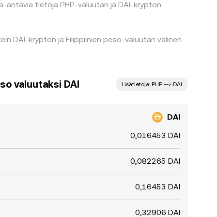
a-antavia tietoja PHP-valuutan ja DAI-krypton
in DAI-krypton ja Filippiinien peso-valuutan välinen
eso valuutaksi DAI
Lisätietoja: PHP --> DAI
DAI
0,016453 DAI
0,082265 DAI
0,16453 DAI
0,32906 DAI