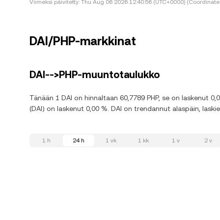
Viimeksi päivitetty:
Thu Aug 06 2026 12:40:56 (UTC+0000) (Coordinated
DAI/PHP-markkinat
DAI-->PHP-muuntotaulukko
Tänään 1 DAI on hinnaltaan 60,7789 PHP, se on laskenut 0,0
(DAI) on laskenut 0,00 %. DAI on trendannut alaspäin, laski
1 h
24 h
1 vk
1 kk
1 v
2 v