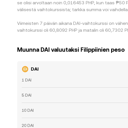
se olisi arvoltaan noin 0,016453 PHP, kun taas ₱50 
välisestä vaihtokurssista; tarkka summa voi vaihdell
Viimeisten 7 päivän aikana DAI-vaihtokurssi on vähen
vaihtokurssi oli 60,8092 PHP ja matalin oli 60,7302 P
Muunna DAI valuutaksi Filippiinien peso
DAI
1 DAI
5 DAI
10 DAI
20 DAI