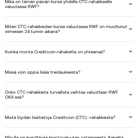
Mikä on tämän päivän kurssi yhdelle CTC-rahakkeelle
valuutassa RWF?
Miten CTC-rahakkeiden kurssi valuutassa RWF on muuttunut
viimeisen 24 tunnin aikana?
Kuinka monta Creditcoin-rahaketta on yhteensä?
Missä voin oppia lisää treidauksesta?
Onko CTC-rahakkeita turvallista vaihtaa valuuttaan RWF
OKX:ssä?
Mistä löydän lisätietoja Creditcoin (CTC) -rahakkeista?
Minulla on kysyttävää kryptovaluutan ostamisesta. Keneltä