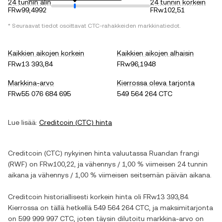
24 tunnin alin
24 tunnin korkein
FRw99,4992
FRw102,51
* Seuraavat tiedot osoittavat
CTC
-rahakkeiden markkinatiedot.
Kaikkien aikojen korkein
Kaikkien aikojen alhaisin
FRw13 393,84
FRw96,1948
Markkina-arvo
Kierrossa oleva tarjonta
FRw55 076 684 695
549 564 264 CTC
Lue lisää:
Creditcoin
(
CTC
) hinta
Creditcoin
(
CTC
) nykyinen hinta valuutassa
Ruandan frangi
(
RWF
) on
FRw100,22
, ja
vähennys
/
1,00 %
viimeisen 24 tunnin
aikana ja
vähennys
/
1,00 %
viimeisen seitsemän päivän aikana.
Creditcoin
historiallisesti korkein hinta oli
FRw13 393,84
.
Kierrossa on tällä hetkellä
549 564 264 CTC
, ja maksimitarjonta
on
599 999 997 CTC
, joten täysin dilutoitu markkina-arvo on