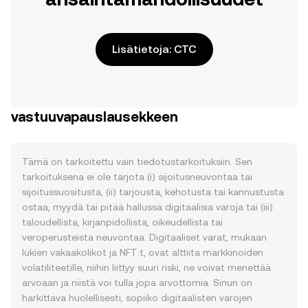
Lisätietoja: CTC
vastuuvapauslausekkeen
Tämä on tarkoitettu vain tiedotustarkoituksiin. Sen
tarkoituksena ei ole tarjota (i) sijoitusneuvontaa tai
sijoitussuositusta, (ii) tarjousta, kehotusta tai kannustusta
ostaa, myydä tai pitää hallussa digitaalisia varoja tai (iii)
taloudellista, kirjanpidollista, oikeudellista tai
veroperusteista neuvontaa. Digitaaliset varat, mukaan
lukien vakaakolikot ja NFT:t, ovat alttiita markkinoiden
volatiliteetille, niihin liittyy suuri riski, ne voivat menettää
arvoaan ja niistä voi tulla jopa arvottomia. Sinun on
harkittava huolellisesti, sopiiko digitaalisten varojen