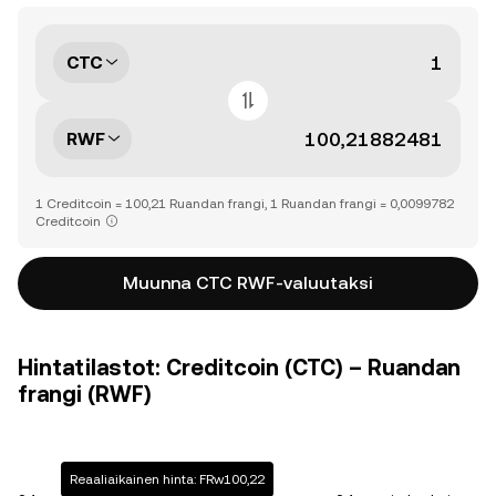
CTC
RWF
1 Creditcoin = 100,21 Ruandan frangi, 1 Ruandan frangi = 0,0099782
Creditcoin
Muunna CTC RWF-valuutaksi
Hintatilastot: Creditcoin (CTC) – Ruandan
frangi (RWF)
Reaaliaikainen hinta: FRw100,22