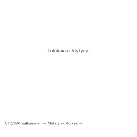
Tuloksia ei löytynyt
-- ~ --
CTC/RWF sulkeminen: --
Matala: --
Korkea: --