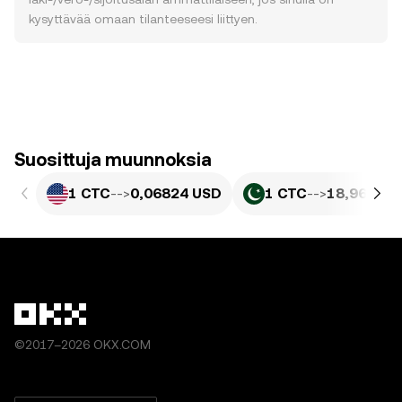
kysyttävää omaan tilanteeseesi liittyen.
Suosittuja muunnoksia
1 CTC
-->
0,06824 USD
1 CTC
-->
18,96 PKR
©2017–2026 OKX.COM