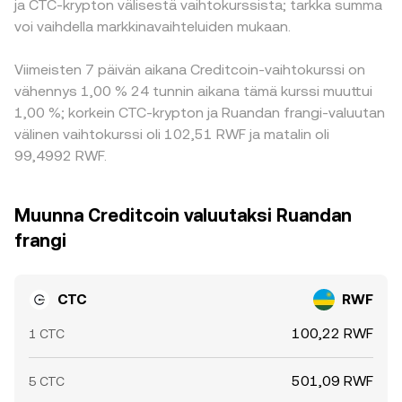
ja CTC-krypton välisestä vaihtokurssista; tarkka summa
voi vaihdella markkinavaihteluiden mukaan.
Viimeisten 7 päivän aikana Creditcoin-vaihtokurssi on
vähennys 1,00 % 24 tunnin aikana tämä kurssi muuttui
1,00 %; korkein CTC-krypton ja Ruandan frangi-valuutan
välinen vaihtokurssi oli 102,51 RWF ja matalin oli
99,4992 RWF.
Muunna Creditcoin valuutaksi Ruandan
frangi
CTC
RWF
100,22 RWF
1 CTC
501,09 RWF
5 CTC