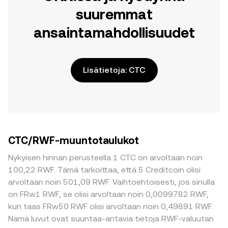
suuremmat
ansaintamahdollisuudet
Lisätietoja: CTC
CTC/RWF-muuntotaulukot
Nykyisen hinnan perusteella 1 CTC on arvoltaan noin
100,22 RWF. Tämä tarkoittaa, että 5 Creditcoin olisi
arvoltaan noin 501,09 RWF. Vaihtoehtoisesti, jos sinulla
on FRw1 RWF, se olisi arvoltaan noin 0,0099782 RWF,
kun taas FRw50 RWF olisi arvoltaan noin 0,49891 RWF.
Nämä luvut ovat suuntaa-antavia tietoja RWF-valuutan