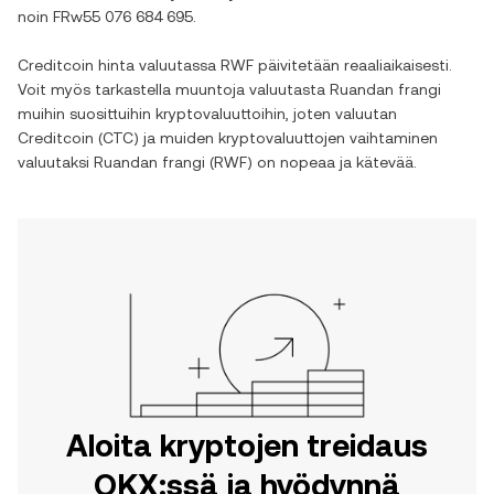
noin
FRw55 076 684 695
.
Creditcoin
hinta valuutassa
RWF
päivitetään reaaliaikaisesti.
Voit myös tarkastella muuntoja valuutasta
Ruandan frangi
muihin suosittuihin kryptovaluuttoihin, joten valuutan
Creditcoin
(
CTC
) ja muiden kryptovaluuttojen vaihtaminen
valuutaksi
Ruandan frangi
(
RWF
) on nopeaa ja kätevää.
Aloita kryptojen treidaus
OKX:ssä ja hyödynnä