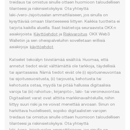
treidaus tai omistus sinulle ottaen huomioon taloudellisen
tilanteesi ja riskinsietokykysi. Ota yhteyttä
laki-/vero-/sijoitusalan ammattilaiseen, jos sinulla on
kysyttävää omaan tilanteeseesi liittyen. Kaikkia tuotteita ei
tarjota kaikilla alueilla. Saat lisätietoja seuraavista OKX:n
asiakirjoista:
Käyttöehdot
ja
Riskivaroitus
. OKX Web3
Walletiin ja sen oheispalveluihin sovelletaan erillisiä
asiakirjoja:
käyttöehdot
.
Katselet tekoälyn tiivistämää sisältöä. Huomaa, että
annetut tiedot eivät välttämättä ole tarkkoja, täydellisiä
tai ajantasaisia. Nämä tiedot eivät ole (i) sijoitusneuvontaa
tai sijoitussuositusta, (ii) tarjousta, kehotusta tai
kehotusta ostaa, myydä tai pitää hallussa digitaalisia
varoja tai (iii) rahoitus-, kirjanpito-, laki- tai veroneuvontaa.
Digitaaliset varat ovat alttiita markkinavaihteluille, niihin
liittyy suuri riski ja ne voivat menettää arvoaan. Sinun on
harkittava huolellisesti, sopiiko digitaalisten varojen
treidaus tai omistus sinulle ottaen huomioon taloudellisen
tilanteesi ja riskinsietokykysi. Ota yhteyttä
laki-/vero-/sijoitusalan ammattilaiseen, jos sinulla on