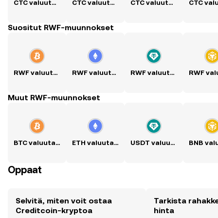
CTC valuutaksi USD
CTC valuutaksi PKR
CTC valuutaksi PHP
Suositut RWF-muunnokset
RWF valuutaksi BTC
RWF valuutaksi ETH
RWF valuutaksi USDT
Muut RWF-muunnokset
BTC valuutaksi RWF
ETH valuutaksi RWF
USDT valuutaksi RWF
Oppaat
Selvitä, miten voit ostaa
Tarkista rahakk
Creditcoin-kryptoa
hinta