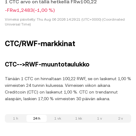
1 CTC arvo on tällä hetkellä FRw100,22
-FRw1,2483
(−1,00 %)
Viimeksi päivitetty:
Thu Aug 06 2026 14:29:21 (UTC+0000) (Coordinated
Universal Time)
CTC/RWF-markkinat
CTC-->RWF-muuntotaulukko
Tänään 1 CTC on hinnaltaan 100,22 RWF, se on laskenut 1,00 %
viimeisten 24 tunnin kuluessa. Viimeisen viikon aikana
Creditcoin (CTC) on laskenut 1,00 %. CTC on trendannut
alaspäin, laskien 17,00 % viimeisten 30 päivän aikana.
1 h
24 h
1 vk
1 kk
1 v
2 v