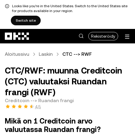
Looks like you're in the United States. Switch to the United States site
for products available in your region.
Switch site
Siirry pääsisältöön
Rekisteröidy
Aloitussivu
Laskin
CTC --> RWF
CTC/RWF: muunna Creditcoin
(CTC) valuutaksi Ruandan
frangi (RWF)
Creditcoin --> Ruandan frangi
4,5
Mikä on 1 Creditcoin arvo
valuutassa Ruandan frangi?