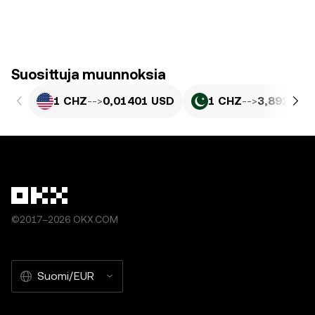
Suosittuja muunnoksia
1 CHZ
-->
0,01401 USD
1 CHZ
-->
3,892 PKR
©2017–2026 OKX.COM
Suomi/EUR