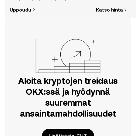
on helpompaa kuin uskotkaan. Aloita
Uppoudu
Katso hinta
matkasi OKX:n mobiilisovelluksessa
tai suoraan verkossa.
Aloita kryptojen treidaus
OKX:ssä ja hyödynnä
suuremmat
ansaintamahdollisuudet
Lisätietoja: CHZ