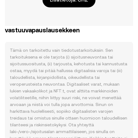
vastuuvapauslausekkeen
Tämä on tarkoitettu vain tiedotustarkoituksiin. Sen
tarkoituksena ei ole tarjota (i) sijoitusneuvontaa tai
sijoitussuositusta, (ii) tarjousta, kehotusta tai kannustusta
ostaa, myydä tai pitää hallussa digitaalisia varoja tai (iii)
taloudellista, kirjanpidollista, oikeudellista tai
veroperusteista neuvontaa. Digitaaliset varat, mukaan
lukien vakaakolikot ja NFT:t, ovat alttiita markkinoiden
volatiliteetille, niihin liittyy suuri riski, ne voivat menettää
arvoaan ja niistä voi tulla jopa arvottomia. Sinun on
harkittava huolellisesti, sopiiko digitaalisten varojen
treidaus tai omistus sinulle ottaen huomioon taloudellisen
tilanteesi ja riskinsietokykysi. Ota yhteyttä
laki-/vero-/sijoitusalan ammattilaiseen, jos sinulla on