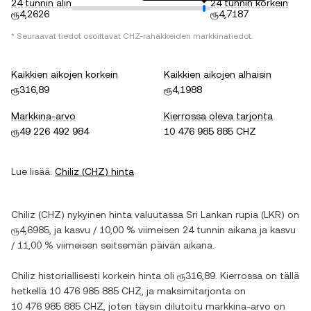
24 tunnin alin
24 tunnin korkein
ரூ4,2626
ரூ4,7187
* Seuraavat tiedot osoittavat
CHZ
-rahakkeiden markkinatiedot.
Kaikkien aikojen korkein
Kaikkien aikojen alhaisin
ரூ316,89
ரூ4,1988
Markkina-arvo
Kierrossa oleva tarjonta
ரூ49 226 492 984
10 476 985 885 CHZ
Lue lisää:
Chiliz
(
CHZ
) hinta
Chiliz
(
CHZ
) nykyinen hinta valuutassa
Sri Lankan rupia
(
LKR
) on
ரூ4,6985
, ja
kasvu
/
10,00 %
viimeisen 24 tunnin aikana ja
kasvu
/
11,00 %
viimeisen seitsemän päivän aikana.
Chiliz
historiallisesti korkein hinta oli
ரூ316,89
. Kierrossa on tällä
hetkellä
10 476 985 885 CHZ
, ja maksimitarjonta on
10 476 985 885 CHZ
, joten täysin dilutoitu markkina-arvo on