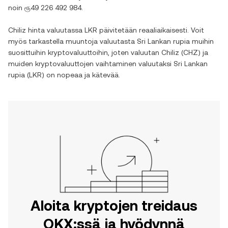
noin
ரூ49 226 492 984
.
Chiliz
hinta valuutassa
LKR
päivitetään reaaliaikaisesti. Voit
myös tarkastella muuntoja valuutasta
Sri Lankan rupia
muihin
suosittuihin kryptovaluuttoihin, joten valuutan
Chiliz
(
CHZ
) ja
muiden kryptovaluuttojen vaihtaminen valuutaksi
Sri Lankan
rupia
(
LKR
) on nopeaa ja kätevää.
Aloita kryptojen treidaus
OKX:ssä ja hyödynnä