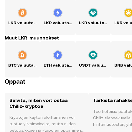
LKR valuutaksi BTC
LKR valuutaksi ETH
LKR valuutaksi USDT
Muut LKR-muunnokset
BTC valuutaksi LKR
ETH valuutaksi LKR
USDT valuutaksi LKR
Oppaat
Selvitä, miten voit ostaa
Tarkista rahakke
Chiliz-kryptoa
Tee tietoisia päätö
Kryptojen käytön aloittaminen voi
Chiliz tilannekuvalla 
tuntua ylivoimaiselta, mutta niiden
hintamuutosten, yh
ostopaikkojen ja -tapojen oppiminen
uutisten ja monen m