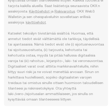
kysyttävää omaan tilanteeseesi liittyen. Kaikkia tuotteita ei
tarjota kaikilla alueilla. Saat lisätietoja seuraavista OKX:n
asiakirjoista:
Käyttöehdot
ja
Riskivaroitus
. OKX Web3
Walletiin ja sen oheispalveluihin sovelletaan erillisiä
asiakirjoja:
käyttöehdot
.
Katselet tekoälyn tiivistämää sisältöä. Huomaa, että
annetut tiedot eivät välttämättä ole tarkkoja, täydellisiä
tai ajantasaisia. Nämä tiedot eivät ole (i) sijoitusneuvontaa
tai sijoitussuositusta, (ii) tarjousta, kehotusta tai
kehotusta ostaa, myydä tai pitää hallussa digitaalisia
varoja tai (iii) rahoitus-, kirjanpito-, laki- tai veroneuvontaa.
Digitaaliset varat ovat alttiita markkinavaihteluille, niihin
liittyy suuri riski ja ne voivat menettää arvoaan. Sinun on
harkittava huolellisesti, sopiiko digitaalisten varojen
treidaus tai omistus sinulle ottaen huomioon taloudellisen
tilanteesi ja riskinsietokykysi. Ota yhteyttä
laki-/vero-/sijoitusalan ammattilaiseen, jos sinulla on
kysyttävää omaan tilanteeseesi liittyen.