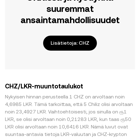
suuremmat
ansaintamahdollisuudet
Lisätietoja: CHZ
CHZ/LKR-muuntotaulukot
Nykyisen hinnan perusteella 1 CHZ on arvoltaan noin
4,6985 LKR. Tämä tarkoittaa, että 5 Chiliz olisi arvoltaan
noin 23,4927 LKR. Vaihtoehtoisesti, jos sinulla on ரூ1
LKR, se olisi arvoltaan noin 0,21283 LKR, kun taas ரூ50
LKR olisi arvoltaan noin 10,6416 LKR. Nämä luvut ovat
suuntaa-antavia tietoja LKR-valuutan ja CHZ-krypton