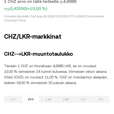
1 CHZ arvo on tällä hetkellä ரூ4,6985
+ரூ0,42592
(+10,00 %)
Viimeksi päivitetty:
Sat Aug 08 2026 18:22:18 (UTC+0000) (Coordinated
Universal Time)
CHZ/LKR-markkinat
CHZ-->LKR-muuntotaulukko
Tänään 1 CHZ on hinnaltaan 4,6985 LKR, se on noussut
10,00 % viimeisten 24 tunnin kuluessa. Viimeisen viikon aikana
Chiliz (CHZ) on noussut 11,00 %. CHZ on trendannut alaspäin,
laskien 18,00 % viimeisten 30 päivän aikana.
1 h
24 h
1 vk
1 kk
1 v
2 v