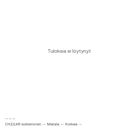
Tuloksia ei löytynyt
-- ~ --
CHZ/LKR sulkeminen: --
Matala: --
Korkea: --