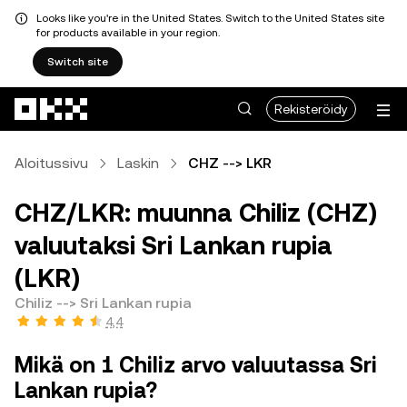
Looks like you're in the United States. Switch to the United States site
for products available in your region.
Switch site
Siirry pääsisältöön
Rekisteröidy
Aloitussivu
Laskin
CHZ --> LKR
CHZ/LKR: muunna Chiliz (CHZ)
valuutaksi Sri Lankan rupia
(LKR)
Chiliz --> Sri Lankan rupia
4,4
Mikä on 1 Chiliz arvo valuutassa Sri
Lankan rupia?