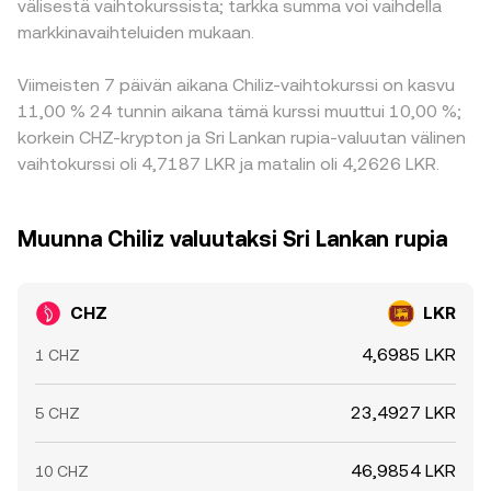
välisestä vaihtokurssista; tarkka summa voi vaihdella
markkinavaihteluiden mukaan.
Viimeisten 7 päivän aikana Chiliz-vaihtokurssi on kasvu
11,00 % 24 tunnin aikana tämä kurssi muuttui 10,00 %;
korkein CHZ-krypton ja Sri Lankan rupia-valuutan välinen
vaihtokurssi oli 4,7187 LKR ja matalin oli 4,2626 LKR.
Muunna Chiliz valuutaksi Sri Lankan rupia
CHZ
LKR
4,6985 LKR
1 CHZ
23,4927 LKR
5 CHZ
46,9854 LKR
10 CHZ