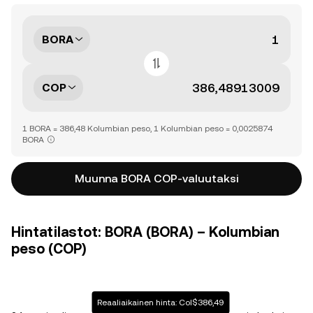
BORA
COP
1 BORA = 386,48 Kolumbian peso, 1 Kolumbian peso = 0,0025874
BORA
Muunna BORA COP-valuutaksi
Hintatilastot: BORA (BORA) – Kolumbian
peso (COP)
Reaaliaikainen hinta: Col$386,49