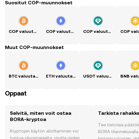
Suositut COP-muunnokset
COP valuutaksi BTC
COP valuutaksi ETH
COP valuutaksi USDT
Muut COP-muunnokset
BTC valuutaksi COP
ETH valuutaksi COP
USDT valuutaksi COP
Oppaat
Selvitä, miten voit ostaa
Tarkista rahakk
BORA-kryptoa
Tee tietoisia päätö
Kryptojen käytön aloittaminen voi
BORA tilannekuvalla r
tuntua ylivoimaiselta, mutta niiden
hintamuutosten, yh