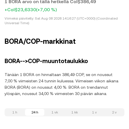
1 BORA arvo on tällä hetkellä Col$386,49
+Col$23,6330
(+7,00 %)
Viimeksi päivitetty:
Sat Aug 08 2026 14:16:27 (UTC+0000) (Coordinated
Universal Time)
BORA/COP-markkinat
BORA-->COP-muuntotaulukko
Tänään 1 BORA on hinnaltaan 386,49 COP, se on noussut
7,00 % viimeisten 24 tunnin kuluessa. Viimeisen viikon aikana
BORA (BORA) on noussut 4,00 %. BORA on trendannut
ylöspäin, noussut 34,00 % viimeisten 30 päivän aikana.
1 h
24 h
1 vk
1 kk
1 v
2 v