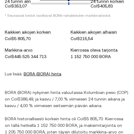
24 tunnin alin
24 tunnin korkein
Col$353,07
Col$405,83
* Seuraavat tiedot osoittavat
BORA
-rahakkeiden markkinatiedot.
Kaikkien aikojen korkein
Kaikkien aikojen alhaisin
Col$5 805,70
Col$215,54
Markkina-arvo
Kierrossa oleva tarjonta
Col$445 525 344 713
1 152 750 000 BORA
Lue lisää:
BORA
(
BORA
) hinta
BORA
(
BORA
) nykyinen hinta valuutassa
Kolumbian peso
(
COP
)
on
Col$386,49
, ja
kasvu
/
7,00 %
viimeisen 24 tunnin aikana ja
kasvu
/
4,00 %
viimeisen seitsemän päivän aikana.
BORA
historiallisesti korkein hinta oli
Col$5 805,70
. Kierrossa
on tällä hetkellä
1 152 750 000 BORA
, ja maksimitarjonta on
1 205 750 000 BORA
, joten täysin dilutoitu markkina-arvo on