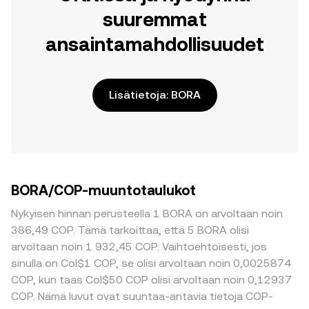
suuremmat
ansaintamahdollisuudet
Lisätietoja: BORA
BORA/COP-muuntotaulukot
Nykyisen hinnan perusteella 1 BORA on arvoltaan noin
386,49 COP. Tämä tarkoittaa, että 5 BORA olisi
arvoltaan noin 1 932,45 COP. Vaihtoehtoisesti, jos
sinulla on Col$1 COP, se olisi arvoltaan noin 0,0025874
COP, kun taas Col$50 COP olisi arvoltaan noin 0,12937
COP. Nämä luvut ovat suuntaa-antavia tietoja COP-