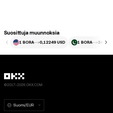
Suosittuja muunnoksia
1 BORA
-->
0,12249 USD
1 BORA
-->
34,03 
©2017–2026 OKX.COM
Suomi/EUR