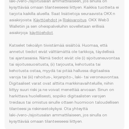
laki-/vero-/sijoitusalan ammattilaiseen, jos sinulla on
kysyttävää omaan tilanteeseesi liittyen. Kaikkia tuotteita ei
tarjota kaikilla alueilla. Saat lisätietoja seuraavista OKX:n
asiakirjoista:
Käyttöehdot
ja
Riskivaroitus
. OKX Web3
Walletiin ja sen oheispalveluihin sovelletaan erillisiä
asiakirjoja:
käyttöehdot
.
Katselet tekoälyn tiivistämää sisältöä. Huomaa, että
annetut tiedot eivät välttämättä ole tarkkoja, täydellisiä
tai ajantasaisia. Nämä tiedot eivät ole (i) sijoitusneuvontaa
tai sijoitussuositusta, (ii) tarjousta, kehotusta tai
kehotusta ostaa, myydä tai pitää hallussa digitaalisia
varoja tai (iii) rahoitus-, kirjanpito-, laki- tai veroneuvontaa.
Digitaaliset varat ovat alttiita markkinavaihteluille, niihin
liittyy suuri riski ja ne voivat menettää arvoaan. Sinun on
harkittava huolellisesti, sopiiko digitaalisten varojen
treidaus tai omistus sinulle ottaen huomioon taloudellisen
tilanteesi ja riskinsietokykysi. Ota yhteyttä
laki-/vero-/sijoitusalan ammattilaiseen, jos sinulla on
kysyttävää omaan tilanteeseesi liittyen.