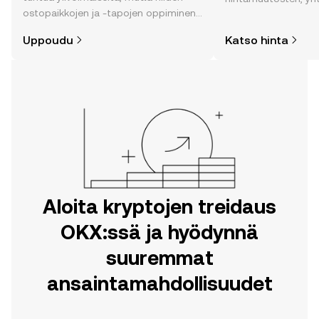
ostopaikkojen ja -tapojen oppiminen
uutisten ja monen m
on helpompaa kuin uskotkaan. Aloita
Uppoudu
Katso hinta
matkasi OKX:n mobiilisovelluksessa
tai suoraan verkossa.
Aloita kryptojen treidaus
OKX:ssä ja hyödynnä
suuremmat
ansaintamahdollisuudet