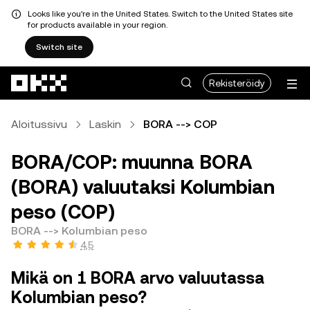
Looks like you're in the United States. Switch to the United States site
for products available in your region.
Switch site
Siirry pääsisältöön
Rekisteröidy
Aloitussivu
Laskin
BORA --> COP
BORA/COP: muunna BORA
(BORA) valuutaksi Kolumbian
peso (COP)
BORA --> Kolumbian peso
4,5
Mikä on 1 BORA arvo valuutassa
Kolumbian peso?