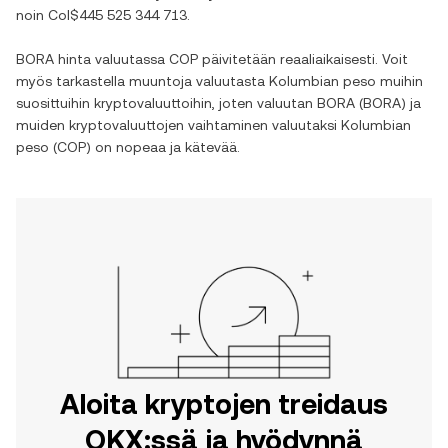
noin
Col$445 525 344 713
.
BORA
hinta valuutassa
COP
päivitetään reaaliaikaisesti. Voit
myös tarkastella muuntoja valuutasta
Kolumbian peso
muihin
suosittuihin kryptovaluuttoihin, joten valuutan
BORA
(
BORA
) ja
muiden kryptovaluuttojen vaihtaminen valuutaksi
Kolumbian
peso
(
COP
) on nopeaa ja kätevää.
Aloita kryptojen treidaus
OKX:ssä ja hyödynnä