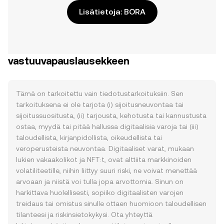
Lisätietoja: BORA
vastuuvapauslausekkeen
Tämä on tarkoitettu vain tiedotustarkoituksiin. Sen
tarkoituksena ei ole tarjota (i) sijoitusneuvontaa tai
sijoitussuositusta, (ii) tarjousta, kehotusta tai kannustusta
ostaa, myydä tai pitää hallussa digitaalisia varoja tai (iii)
taloudellista, kirjanpidollista, oikeudellista tai
veroperusteista neuvontaa. Digitaaliset varat, mukaan
lukien vakaakolikot ja NFT:t, ovat alttiita markkinoiden
volatiliteetille, niihin liittyy suuri riski, ne voivat menettää
arvoaan ja niistä voi tulla jopa arvottomia. Sinun on
harkittava huolellisesti, sopiiko digitaalisten varojen
treidaus tai omistus sinulle ottaen huomioon taloudellisen
tilanteesi ja riskinsietokykysi. Ota yhteyttä