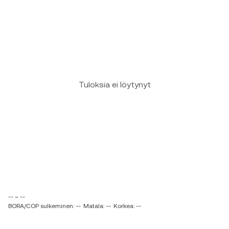
Tuloksia ei löytynyt
-- ~ --
BORA/COP sulkeminen: --
Matala: --
Korkea: --