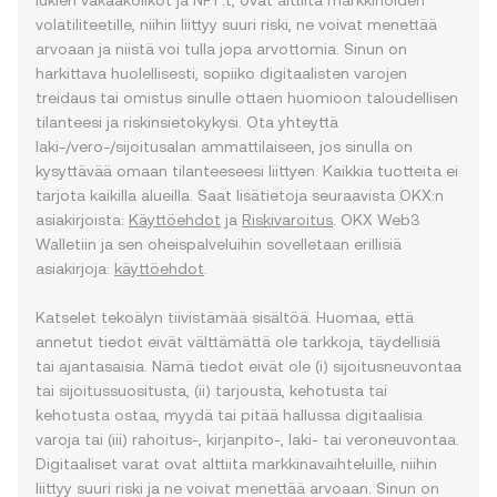
lukien vakaakolikot ja NFT:t, ovat alttiita markkinoiden
volatiliteetille, niihin liittyy suuri riski, ne voivat menettää
arvoaan ja niistä voi tulla jopa arvottomia. Sinun on
harkittava huolellisesti, sopiiko digitaalisten varojen
treidaus tai omistus sinulle ottaen huomioon taloudellisen
tilanteesi ja riskinsietokykysi. Ota yhteyttä
laki-/vero-/sijoitusalan ammattilaiseen, jos sinulla on
kysyttävää omaan tilanteeseesi liittyen. Kaikkia tuotteita ei
tarjota kaikilla alueilla. Saat lisätietoja seuraavista OKX:n
asiakirjoista:
Käyttöehdot
ja
Riskivaroitus
. OKX Web3
Walletiin ja sen oheispalveluihin sovelletaan erillisiä
asiakirjoja:
käyttöehdot
.
Katselet tekoälyn tiivistämää sisältöä. Huomaa, että
annetut tiedot eivät välttämättä ole tarkkoja, täydellisiä
tai ajantasaisia. Nämä tiedot eivät ole (i) sijoitusneuvontaa
tai sijoitussuositusta, (ii) tarjousta, kehotusta tai
kehotusta ostaa, myydä tai pitää hallussa digitaalisia
varoja tai (iii) rahoitus-, kirjanpito-, laki- tai veroneuvontaa.
Digitaaliset varat ovat alttiita markkinavaihteluille, niihin
liittyy suuri riski ja ne voivat menettää arvoaan. Sinun on