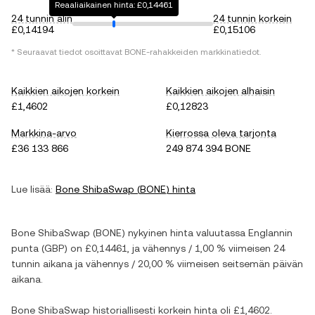
Reaaliaikainen hinta: £0,14461
24 tunnin alin
24 tunnin korkein
£0,14194
£0,15106
* Seuraavat tiedot osoittavat
BONE
-rahakkeiden markkinatiedot.
Kaikkien aikojen korkein
Kaikkien aikojen alhaisin
£1,4602
£0,12823
Markkina-arvo
Kierrossa oleva tarjonta
£36 133 866
249 874 394 BONE
Lue lisää:
Bone ShibaSwap
(
BONE
) hinta
Bone ShibaSwap
(
BONE
) nykyinen hinta valuutassa
Englannin
punta
(
GBP
) on
£0,14461
, ja
vähennys
/
1,00 %
viimeisen 24
tunnin aikana ja
vähennys
/
20,00 %
viimeisen seitsemän päivän
aikana.
Bone ShibaSwap
historiallisesti korkein hinta oli
£1,4602
.