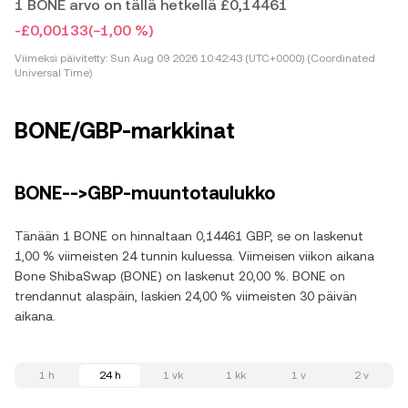
1 BONE arvo on tällä hetkellä £0,14461
-£0,00133
(−1,00 %)
Viimeksi päivitetty:
Sun Aug 09 2026 10:42:43 (UTC+0000) (Coordinated
Universal Time)
BONE/GBP-markkinat
BONE-->GBP-muuntotaulukko
Tänään 1 BONE on hinnaltaan 0,14461 GBP, se on laskenut
1,00 % viimeisten 24 tunnin kuluessa. Viimeisen viikon aikana
Bone ShibaSwap (BONE) on laskenut 20,00 %. BONE on
trendannut alaspäin, laskien 24,00 % viimeisten 30 päivän
aikana.
1 h
24 h
1 vk
1 kk
1 v
2 v