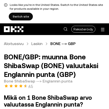
Looks like you're in the United States. Switch to the United States site
for products available in your region.
Switch site
Siirry pääsisältöön
Rekisteröidy
Aloitussivu
Laskin
BONE --> GBP
BONE/GBP: muunna Bone
ShibaSwap (BONE) valuutaksi
Englannin punta (GBP)
Bone ShibaSwap --> Englannin punta
4,5
Mikä on 1 Bone ShibaSwap arvo
valuutassa Englannin punta?