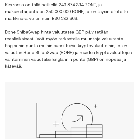
Kierrossa on tällä hetkellä
249 874 394 BONE
, ja
maksimitarjonta on
250 000 000 BONE
, joten täysin dilutoitu
markkina-arvo on noin
£36 133 866
.
Bone ShibaSwap
hinta valuutassa
GBP
päivitetään
reaaliaikaisesti. Voit myös tarkastella muuntoja valuutasta
Englannin punta
muihin suosittuihin kryptovaluuttoihin, joten
valuutan
Bone ShibaSwap
(
BONE
) ja muiden kryptovaluuttojen
vaihtaminen valuutaksi
Englannin punta
(
GBP
) on nopeaa ja
kätevää.