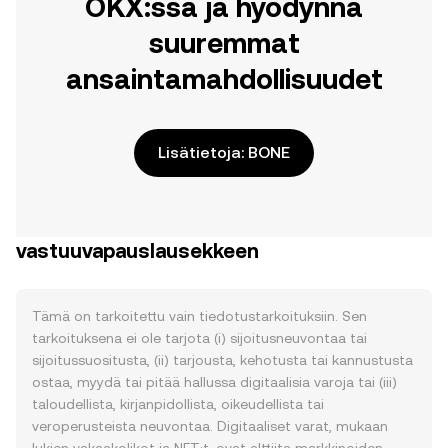
OKX:ssä ja hyödynnä
suuremmat
ansaintamahdollisuudet
Lisätietoja: BONE
vastuuvapauslausekkeen
Tämä on tarkoitettu vain tiedotustarkoituksiin. Sen
tarkoituksena ei ole tarjota (i) sijoitusneuvontaa tai
sijoitussuositusta, (ii) tarjousta, kehotusta tai kannustusta
ostaa, myydä tai pitää hallussa digitaalisia varoja tai (iii)
taloudellista, kirjanpidollista, oikeudellista tai
veroperusteista neuvontaa. Digitaaliset varat, mukaan