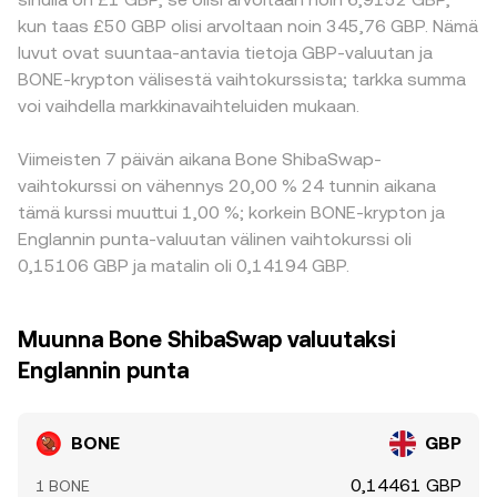
kun taas £50 GBP olisi arvoltaan noin 345,76 GBP. Nämä
luvut ovat suuntaa-antavia tietoja GBP-valuutan ja
BONE-krypton välisestä vaihtokurssista; tarkka summa
voi vaihdella markkinavaihteluiden mukaan.
Viimeisten 7 päivän aikana Bone ShibaSwap-
vaihtokurssi on vähennys 20,00 % 24 tunnin aikana
tämä kurssi muuttui 1,00 %; korkein BONE-krypton ja
Englannin punta-valuutan välinen vaihtokurssi oli
0,15106 GBP ja matalin oli 0,14194 GBP.
Muunna Bone ShibaSwap valuutaksi
Englannin punta
BONE
GBP
0,14461 GBP
1 BONE