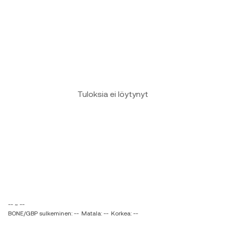
Tuloksia ei löytynyt
-- ~ --
BONE/GBP sulkeminen: --
Matala: --
Korkea: --