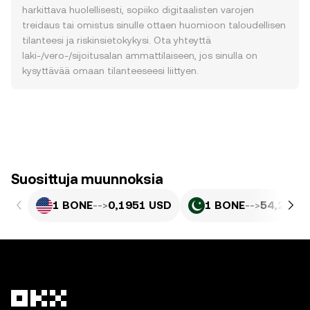
harkittava huolellisesti, sopiiko digitaalisten varojen
treidaus tai omistus sinulle ottaen huomioon taloudellisen
tilanteesi ja riskinsietokykysi. Ota yhteyttä
laki-/vero-/sijoitusalan ammattilaiseen, jos sinulla on
kysyttävää omaan tilanteeseesi liittyen.
Suosittuja muunnoksia
1 BONE
-->
0,1951 USD
1 BONE
-->
54,21 PK