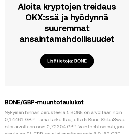
Aloita kryptojen treidaus
OKX:ssä ja hyödynnä
suuremmat
ansaintamahdollisuudet
Lisätietoja: BONE
BONE/GBP-muuntotaulukot
Nykyisen hinnan perusteella 1 BONE on arvoltaan noin
0,14461 GBP. Tämä tarkoittaa, että 5 Bone ShibaSwap
olisi arvoltaan noin 0,72304 GBP. Vaihtoehtoisesti, jos
sinulla on £1 GBP, se olisi arvoltaan noin 6,9152 GBP,