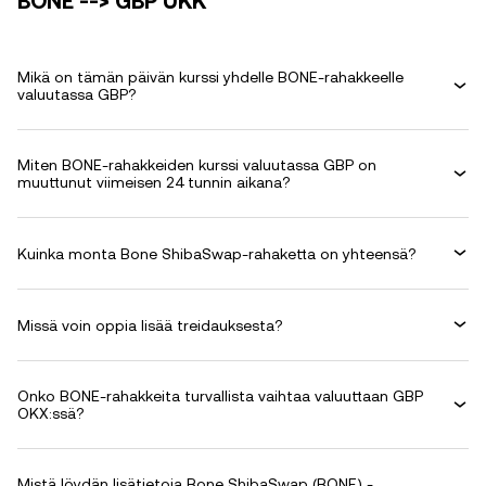
BONE --> GBP UKK
Mikä on tämän päivän kurssi yhdelle BONE-rahakkeelle
valuutassa GBP?
Miten BONE-rahakkeiden kurssi valuutassa GBP on
muuttunut viimeisen 24 tunnin aikana?
Kuinka monta Bone ShibaSwap-rahaketta on yhteensä?
Missä voin oppia lisää treidauksesta?
Onko BONE-rahakkeita turvallista vaihtaa valuuttaan GBP
OKX:ssä?
Mistä löydän lisätietoja Bone ShibaSwap (BONE) -