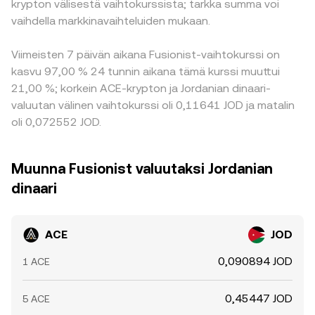
krypton välisestä vaihtokurssista; tarkka summa voi
vaihdella markkinavaihteluiden mukaan.
Viimeisten 7 päivän aikana Fusionist-vaihtokurssi on
kasvu 97,00 % 24 tunnin aikana tämä kurssi muuttui
21,00 %; korkein ACE-krypton ja Jordanian dinaari-
valuutan välinen vaihtokurssi oli 0,11641 JOD ja matalin
oli 0,072552 JOD.
Muunna Fusionist valuutaksi Jordanian
dinaari
ACE
JOD
0,090894 JOD
1 ACE
0,45447 JOD
5 ACE