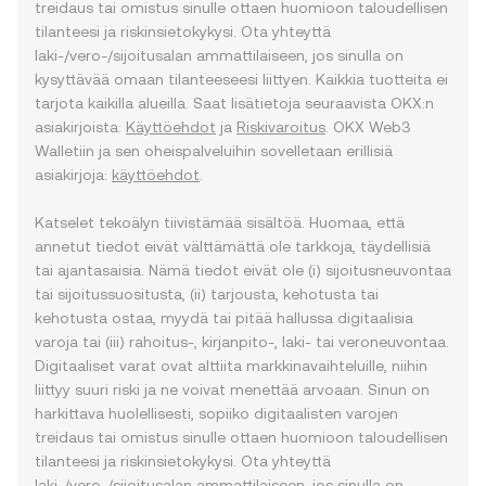
treidaus tai omistus sinulle ottaen huomioon taloudellisen
tilanteesi ja riskinsietokykysi. Ota yhteyttä
laki-/vero-/sijoitusalan ammattilaiseen, jos sinulla on
kysyttävää omaan tilanteeseesi liittyen. Kaikkia tuotteita ei
tarjota kaikilla alueilla. Saat lisätietoja seuraavista OKX:n
asiakirjoista:
Käyttöehdot
ja
Riskivaroitus
. OKX Web3
Walletiin ja sen oheispalveluihin sovelletaan erillisiä
asiakirjoja:
käyttöehdot
.
Katselet tekoälyn tiivistämää sisältöä. Huomaa, että
annetut tiedot eivät välttämättä ole tarkkoja, täydellisiä
tai ajantasaisia. Nämä tiedot eivät ole (i) sijoitusneuvontaa
tai sijoitussuositusta, (ii) tarjousta, kehotusta tai
kehotusta ostaa, myydä tai pitää hallussa digitaalisia
varoja tai (iii) rahoitus-, kirjanpito-, laki- tai veroneuvontaa.
Digitaaliset varat ovat alttiita markkinavaihteluille, niihin
liittyy suuri riski ja ne voivat menettää arvoaan. Sinun on
harkittava huolellisesti, sopiiko digitaalisten varojen
treidaus tai omistus sinulle ottaen huomioon taloudellisen
tilanteesi ja riskinsietokykysi. Ota yhteyttä
laki-/vero-/sijoitusalan ammattilaiseen, jos sinulla on