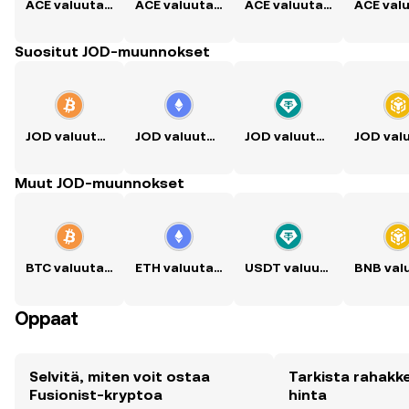
ACE valuutaksi USD
ACE valuutaksi PKR
ACE valuutaksi PHP
Suositut JOD-muunnokset
JOD valuutaksi BTC
JOD valuutaksi ETH
JOD valuutaksi USDT
Muut JOD-muunnokset
BTC valuutaksi JOD
ETH valuutaksi JOD
USDT valuutaksi JOD
Oppaat
Selvitä, miten voit ostaa
Tarkista rahakk
Fusionist-kryptoa
hinta