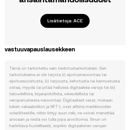
Lisätietoja: ACE
vastuuvapauslausekkeen
Tämä on tarkoitettu vain tiedotustarkoituksiin. Sen
tarkoituksena ei ole tarjota (i) sijoitusneuvontaa tai
sijoitussuositusta, (ii) tarjousta, kehotusta tai kannustusta
ostaa, myydä tai pitää hallussa digitaalisia varoja tai (iii)
taloudellista, kirjanpidollista, oikeudellista tai
veroperusteista neuvontaa. Digitaaliset varat, mukaan
lukien vakaakolikot ja NFT:t, ovat alttiita markkinoiden
volatiliteetille, niihin liittyy suuri riski, ne voivat menettää
arvoaan ja niistä voi tulla jopa arvottomia. Sinun on
harkittava huolellisesti, sopiiko digitaalisten varojen