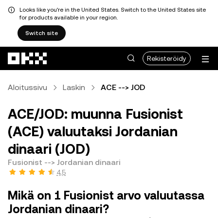
Looks like you're in the United States. Switch to the United States site
for products available in your region.
Switch site
Siirry pääsisältöön
Rekisteröidy
Aloitussivu
Laskin
ACE --> JOD
ACE/JOD: muunna Fusionist
(ACE) valuutaksi Jordanian
dinaari (JOD)
Fusionist --> Jordanian dinaari
4,5
Mikä on 1 Fusionist arvo valuutassa
Jordanian dinaari?