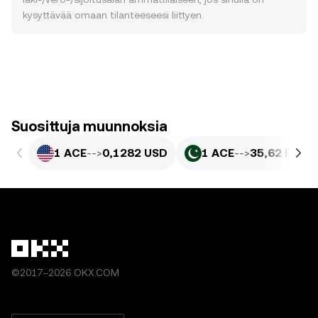
kysyttävää omaan tilanteeseesi liittyen.
Suosittuja muunnoksia
1 ACE
-->
0,1282 USD
1 ACE
-->
35,62 PKR
©2017–2026 OKX.COM