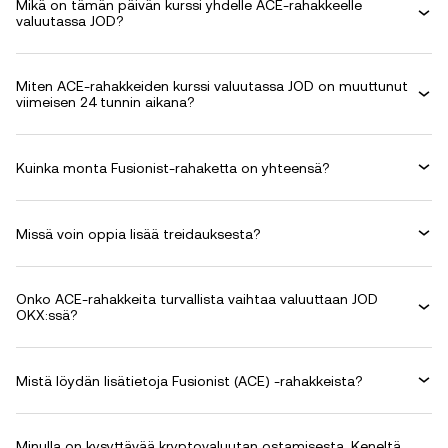
Mikä on tämän päivän kurssi yhdelle ACE-rahakkeelle
valuutassa JOD?
Miten ACE-rahakkeiden kurssi valuutassa JOD on muuttunut
viimeisen 24 tunnin aikana?
Kuinka monta Fusionist-rahaketta on yhteensä?
Missä voin oppia lisää treidauksesta?
Onko ACE-rahakkeita turvallista vaihtaa valuuttaan JOD
OKX:ssä?
Mistä löydän lisätietoja Fusionist (ACE) -rahakkeista?
Minulla on kysyttävää kryptovaluutan ostamisesta. Keneltä