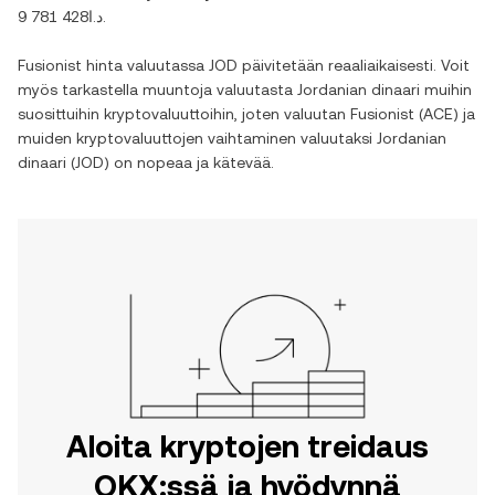
د.ا9 781 428
.
Fusionist
hinta valuutassa
JOD
päivitetään reaaliaikaisesti. Voit
myös tarkastella muuntoja valuutasta
Jordanian dinaari
muihin
suosittuihin kryptovaluuttoihin, joten valuutan
Fusionist
(
ACE
) ja
muiden kryptovaluuttojen vaihtaminen valuutaksi
Jordanian
dinaari
(
JOD
) on nopeaa ja kätevää.
Aloita kryptojen treidaus
OKX:ssä ja hyödynnä