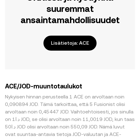
suuremmat
ansaintamahdollisuudet
Lisätietoja: ACE
ACE/JOD-muuntotaulukot
Nykyisen hinnan perusteella 1 ACE on arvoltaan noin
0,090894 JOD. Tämä tarkoittaa, että 5 Fusionist olisi
arvoltaan noin 0,45447 JOD. Vaihtoehtoisesti, jos sinulla
on د.ا1 JOD, se olisi arvoltaan noin 11,0019 JOD, kun taas
د.ا50 JOD olisi arvoltaan noin 550,09 JOD. Nämä luvut
ovat suuntaa-antavia tietoja JOD-valuutan ja ACE-