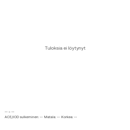
Tuloksia ei löytynyt
-- ~ --
ACE/JOD sulkeminen: --
Matala: --
Korkea: --