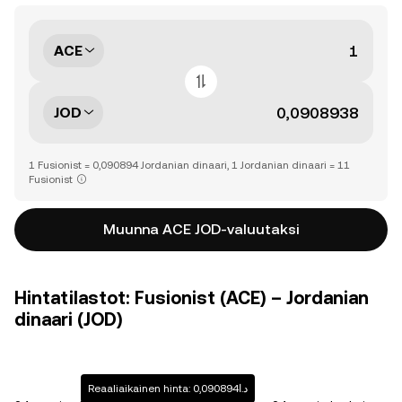
ACE
JOD
1 Fusionist = 0,090894 Jordanian dinaari, 1 Jordanian dinaari = 11
Fusionist
Muunna ACE JOD-valuutaksi
Hintatilastot: Fusionist (ACE) – Jordanian
dinaari (JOD)
Reaaliaikainen hinta: د.ا0,090894