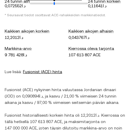
24 tunnin alin
24 tunnin korkein
د.ا0,11641
د.ا0,072552
* Seuraavat tiedot osoittavat
ACE
-rahakkeiden markkinatiedot.
Kaikkien aikojen korkein
Kaikkien aikojen alhaisin
د.ا0,043767
د.ا12,2012
Markkina-arvo
Kierrossa oleva tarjonta
د.ا9 781 428
107 613 807 ACE
Lue lisää:
Fusionist
(
ACE
) hinta
Fusionist
(
ACE
) nykyinen hinta valuutassa
Jordanian dinaari
(
JOD
) on
د.ا0,090894
, ja
kasvu
/
21,00 %
viimeisen 24 tunnin
aikana ja
kasvu
/
97,00 %
viimeisen seitsemän päivän aikana.
Fusionist
historiallisesti korkein hinta oli
د.ا12,2012
. Kierrossa on
tällä hetkellä
107 613 807 ACE
, ja maksimitarjonta on
147 000 000 ACE
, joten täysin dilutoitu markkina-arvo on noin