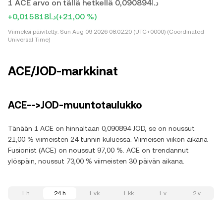
1 ACE arvo on tällä hetkellä د.ا0,090894
+د.ا0,015818
(+21,00 %)
Viimeksi päivitetty:
Sun Aug 09 2026 08:02:20 (UTC+0000) (Coordinated
Universal Time)
ACE/JOD-markkinat
ACE-->JOD-muuntotaulukko
Tänään 1 ACE on hinnaltaan 0,090894 JOD, se on noussut
21,00 % viimeisten 24 tunnin kuluessa. Viimeisen viikon aikana
Fusionist (ACE) on noussut 97,00 %. ACE on trendannut
ylöspäin, noussut 73,00 % viimeisten 30 päivän aikana.
1 h
24 h
1 vk
1 kk
1 v
2 v