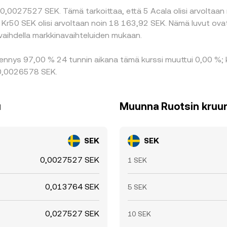
0,0027527 SEK. Tämä tarkoittaa, että 5 Acala olisi arvoltaan 
s Kr50 SEK olisi arvoltaan noin 18 163,92 SEK. Nämä luvut ov
vaihdella markkinavaihteluiden mukaan.
hennys 97,00 % 24 tunnin aikana tämä kurssi muuttui 0,00 %;
i 0,0026578 SEK.
u
Muunna Ruotsin kruun
SEK
SEK
0,0027527 SEK
1 SEK
0,013764 SEK
5 SEK
0,027527 SEK
10 SEK