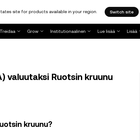
tates site for products available in your region.
Switch site
Treidaa
Grow
Institutionaalinen
Lue lisää
Lisää
 valuutaksi Ruotsin kruunu
Ruotsin kruunu?