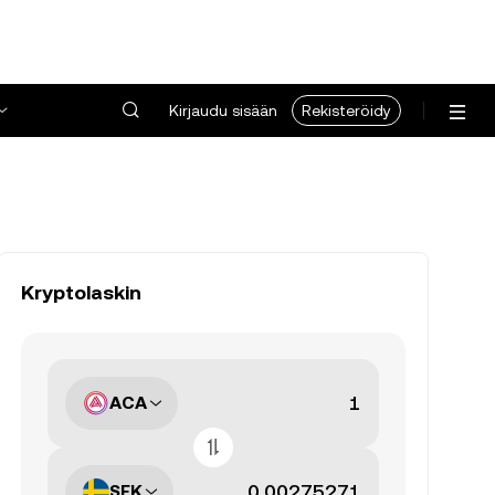
Kirjaudu sisään
Rekisteröidy
Kryptolaskin
ACA
SEK