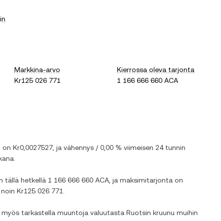
in
Markkina-arvo
Kierrossa oleva tarjonta
Kr125 026 771
1 166 666 660 ACA
) on
Kr0,0027527
, ja
vähennys
/
0,00 %
viimeisen 24 tunnin
kana.
n tällä hetkellä
1 166 666 660 ACA
, ja maksimitarjonta on
n noin
Kr125 026 771
.
it myös tarkastella muuntoja valuutasta
Ruotsin kruunu
muihin