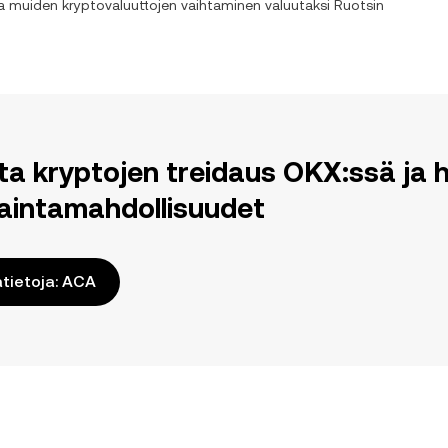
ja muiden kryptovaluuttojen vaihtaminen valuutaksi
Ruotsin
ita kryptojen treidaus OKX:ssä j
aintamahdollisuudet
ätietoja: ACA