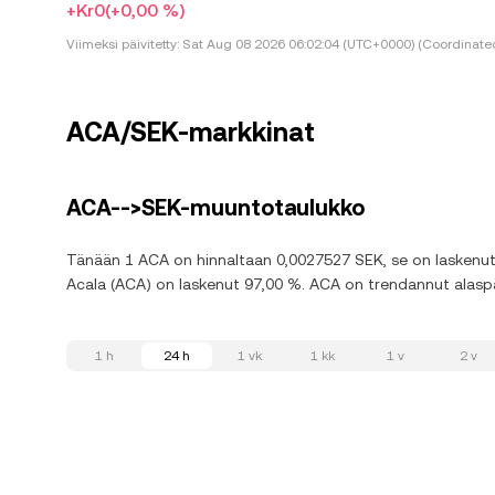
+Kr0
(+0,00 %)
Viimeksi päivitetty:
Sat Aug 08 2026 06:02:04 (UTC+0000) (Coordinated
ACA/SEK-markkinat
ACA-->SEK-muuntotaulukko
Tänään 1 ACA on hinnaltaan 0,0027527 SEK, se on laskenut 0
Acala (ACA) on laskenut 97,00 %. ACA on trendannut alaspäi
1 h
24 h
1 vk
1 kk
1 v
2 v