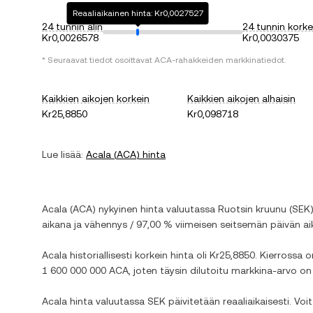
Reaaliaikainen hinta: Kr0,0027527
24 tunnin alin
24 tunnin korke
Kr0,0026578
Kr0,0030375
* Seuraavat tiedot osoittavat
ACA
-rahakkeiden markkinatiedot.
Kaikkien aikojen korkein
Kaikkien aikojen alhaisin
Kr25,8850
Kr0,098718
Lue lisää:
Acala
(
ACA
) hinta
Acala
(
ACA
) nykyinen hinta valuutassa
Ruotsin kruunu
(
SEK
aikana ja
vähennys
/
97,00 %
viimeisen seitsemän päivän ai
Acala
historiallisesti korkein hinta oli
Kr25,8850
. Kierrossa o
1 600 000 000 ACA
, joten täysin dilutoitu markkina-arvo o
Acala
hinta valuutassa
SEK
päivitetään reaaliaikaisesti. Vo