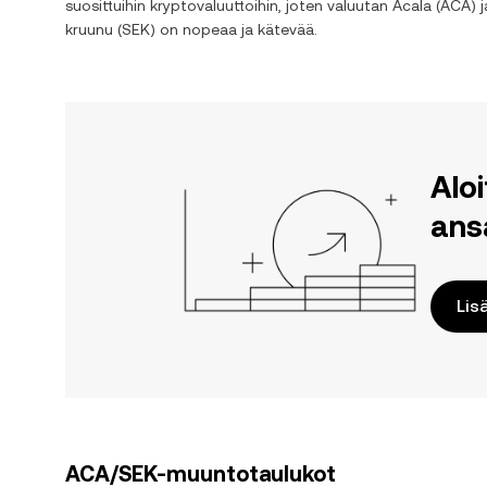
suosittuihin kryptovaluuttoihin, joten valuutan
Acala
(
ACA
) 
kruunu
(
SEK
) on nopeaa ja kätevää.
Alo
ans
Lis
ACA/SEK-muuntotaulukot