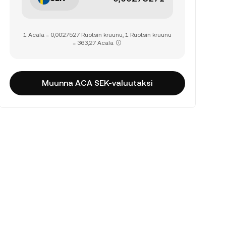
1 Acala = 0,0027527 Ruotsin kruunu, 1 Ruotsin kruunu
= 363,27 Acala
Muunna ACA SEK-valuutaksi