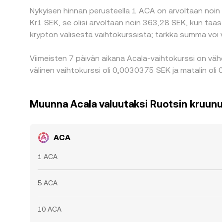
Nykyisen hinnan perusteella 1 ACA on arvoltaan noin 
Kr1 SEK, se olisi arvoltaan noin 363,28 SEK, kun taa
krypton välisestä vaihtokurssista; tarkka summa voi 
Viimeisten 7 päivän aikana Acala-vaihtokurssi on vä
välinen vaihtokurssi oli 0,0030375 SEK ja matalin ol
Muunna Acala valuutaksi Ruotsin kruun
ACA
1 ACA
5 ACA
10 ACA