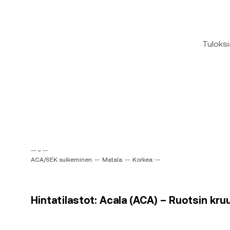
Tuloksi
-- ~ --
ACA/SEK sulkeminen: --
Matala: --
Korkea: --
Hintatilastot: Acala (ACA) – Ruotsin kru