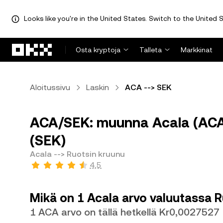
Looks like you're in the United States. Switch to the United S
Siirry pääsisältöön
Osta kryptoja
Talleta
Markkinat
Aloitussivu
Laskin
ACA --> SEK
ACA/SEK: muunna Acala (ACA)
(SEK)
Acala --> Ruotsin kruunu
4,5
Mikä on 1 Acala arvo valuutassa 
1 ACA arvo on tällä hetkellä Kr0,0027527