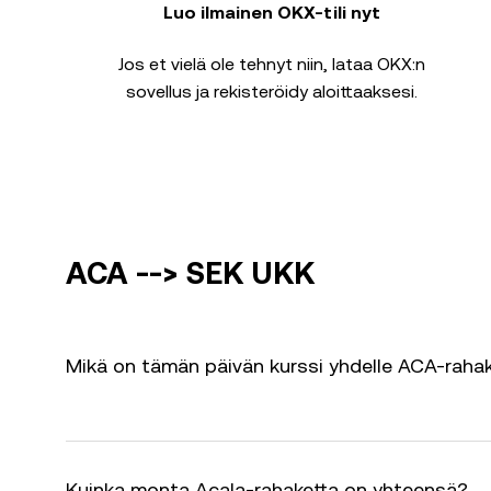
Luo ilmainen OKX-tili nyt
Jos et vielä ole tehnyt niin, lataa OKX:n
sovellus ja rekisteröidy aloittaaksesi.
ACA --> SEK UKK
Mikä on tämän päivän kurssi yhdelle ACA-raha
Kuinka monta Acala-rahaketta on yhteensä?