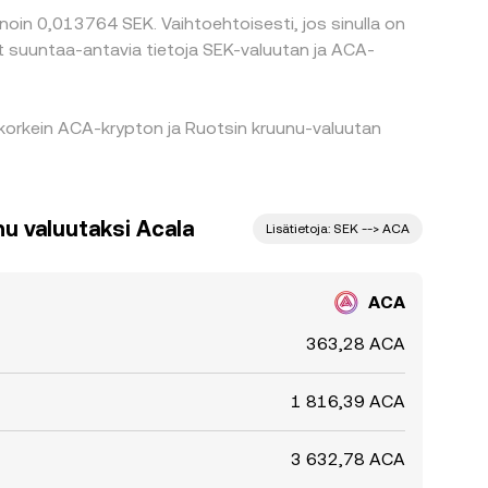
noin 0,013764 SEK. Vaihtoehtoisesti, jos sinulla on
at suuntaa-antavia tietoja SEK-valuutan ja ACA-
 korkein ACA-krypton ja Ruotsin kruunu-valuutan
u valuutaksi Acala
Lisätietoja: SEK --> ACA
ACA
363,28 ACA
1 816,39 ACA
3 632,78 ACA