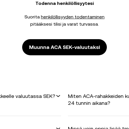
Todenna henkilöllisyytesi
Suorita
henkilöllisyyden todentaminen
pitääksesi tilisi ja varat turvassa.
Muunna ACA SEK-valuutaksi
kkeelle valuutassa SEK?
Miten ACA-rahakkeiden ku
24 tunnin aikana?
Missä voin oppia lisää tr