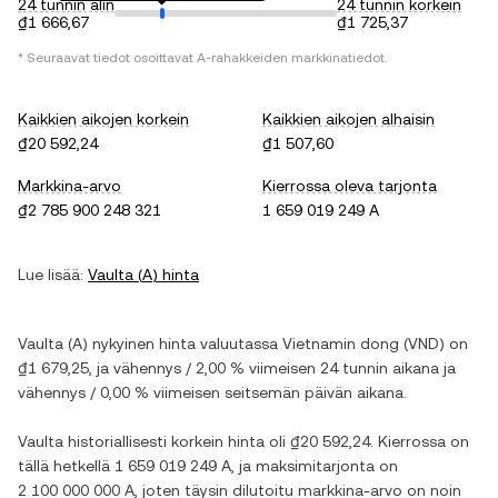
24 tunnin alin
24 tunnin korkein
₫1 666,67
₫1 725,37
* Seuraavat tiedot osoittavat
A
-rahakkeiden markkinatiedot.
Kaikkien aikojen korkein
Kaikkien aikojen alhaisin
₫20 592,24
₫1 507,60
Markkina-arvo
Kierrossa oleva tarjonta
₫2 785 900 248 321
1 659 019 249 A
Lue lisää:
Vaulta
(
A
) hinta
Vaulta
(
A
) nykyinen hinta valuutassa
Vietnamin dong
(
VND
) on
₫1 679,25
, ja
vähennys
/
2,00 %
viimeisen 24 tunnin aikana ja
vähennys
/
0,00 %
viimeisen seitsemän päivän aikana.
Vaulta
historiallisesti korkein hinta oli
₫20 592,24
. Kierrossa on
tällä hetkellä
1 659 019 249 A
, ja maksimitarjonta on
2 100 000 000 A
, joten täysin dilutoitu markkina-arvo on noin