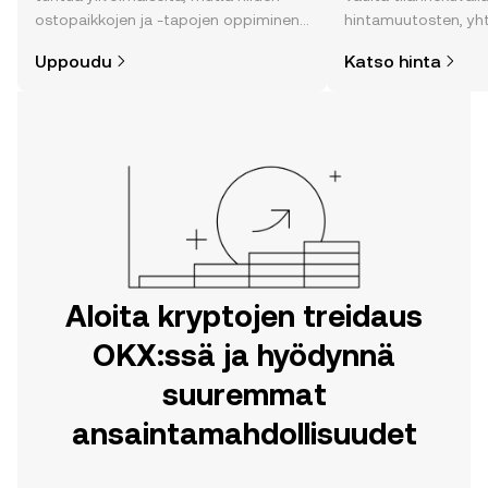
ostopaikkojen ja -tapojen oppiminen
hintamuutosten, yh
on helpompaa kuin uskotkaan. Aloita
uutisten ja monen m
Uppoudu
Katso hinta
matkasi OKX:n mobiilisovelluksessa
tai suoraan verkossa.
Aloita kryptojen treidaus
OKX:ssä ja hyödynnä
suuremmat
ansaintamahdollisuudet