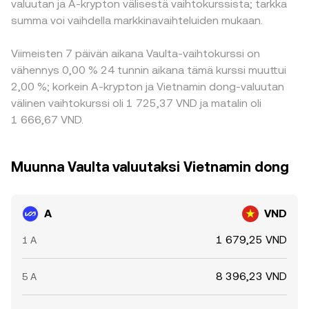
valuutan ja A-krypton välisestä vaihtokurssista; tarkka
summa voi vaihdella markkinavaihteluiden mukaan.
Viimeisten 7 päivän aikana Vaulta-vaihtokurssi on
vähennys 0,00 % 24 tunnin aikana tämä kurssi muuttui
2,00 %; korkein A-krypton ja Vietnamin dong-valuutan
välinen vaihtokurssi oli 1 725,37 VND ja matalin oli
1 666,67 VND.
Muunna Vaulta valuutaksi Vietnamin dong
A
VND
1 679,25 VND
1 A
8 396,23 VND
5 A