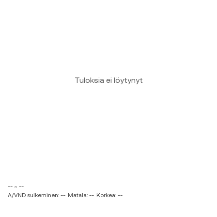
Tuloksia ei löytynyt
-- ~ --
A/VND sulkeminen: --
Matala: --
Korkea: --