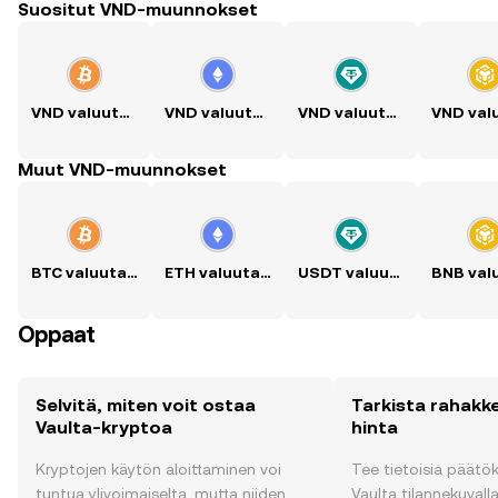
Suositut VND-muunnokset
VND valuutaksi BTC
VND valuutaksi ETH
VND valuutaksi USDT
Muut VND-muunnokset
BTC valuutaksi VND
ETH valuutaksi VND
USDT valuutaksi VND
Oppaat
Selvitä, miten voit ostaa
Tarkista rahakk
Vaulta-kryptoa
hinta
Kryptojen käytön aloittaminen voi
Tee tietoisia päätö
tuntua ylivoimaiselta, mutta niiden
Vaulta tilannekuvalla 