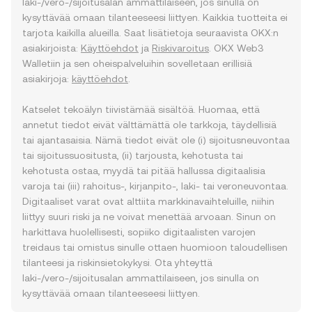
laki-/vero-/sijoitusalan ammattilaiseen, jos sinulla on
kysyttävää omaan tilanteeseesi liittyen. Kaikkia tuotteita ei
tarjota kaikilla alueilla. Saat lisätietoja seuraavista OKX:n
asiakirjoista:
Käyttöehdot
ja
Riskivaroitus
. OKX Web3
Walletiin ja sen oheispalveluihin sovelletaan erillisiä
asiakirjoja:
käyttöehdot
.
Katselet tekoälyn tiivistämää sisältöä. Huomaa, että
annetut tiedot eivät välttämättä ole tarkkoja, täydellisiä
tai ajantasaisia. Nämä tiedot eivät ole (i) sijoitusneuvontaa
tai sijoitussuositusta, (ii) tarjousta, kehotusta tai
kehotusta ostaa, myydä tai pitää hallussa digitaalisia
varoja tai (iii) rahoitus-, kirjanpito-, laki- tai veroneuvontaa.
Digitaaliset varat ovat alttiita markkinavaihteluille, niihin
liittyy suuri riski ja ne voivat menettää arvoaan. Sinun on
harkittava huolellisesti, sopiiko digitaalisten varojen
treidaus tai omistus sinulle ottaen huomioon taloudellisen
tilanteesi ja riskinsietokykysi. Ota yhteyttä
laki-/vero-/sijoitusalan ammattilaiseen, jos sinulla on
kysyttävää omaan tilanteeseesi liittyen.