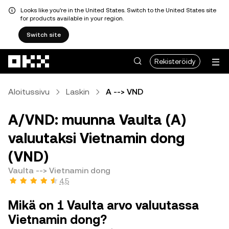
Looks like you're in the United States. Switch to the United States site
for products available in your region.
Switch site
Siirry pääsisältöön
Rekisteröidy
Aloitussivu
Laskin
A --> VND
A/VND: muunna Vaulta (A)
valuutaksi Vietnamin dong
(VND)
Vaulta --> Vietnamin dong
4,5
Mikä on 1 Vaulta arvo valuutassa
Vietnamin dong?