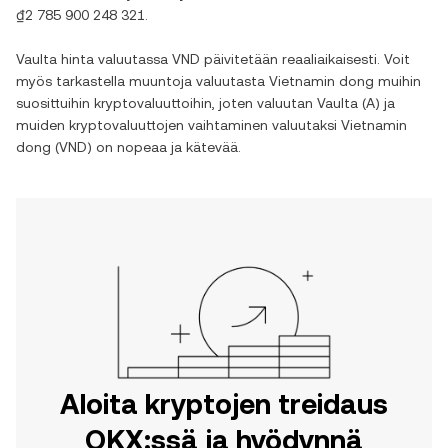
₫2 785 900 248 321
.
Vaulta
hinta valuutassa
VND
päivitetään reaaliaikaisesti. Voit
myös tarkastella muuntoja valuutasta
Vietnamin dong
muihin
suosittuihin kryptovaluuttoihin, joten valuutan
Vaulta
(
A
) ja
muiden kryptovaluuttojen vaihtaminen valuutaksi
Vietnamin
dong
(
VND
) on nopeaa ja kätevää.
Aloita kryptojen treidaus
OKX:ssä ja hyödynnä