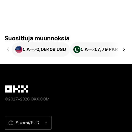
Suosittuja muunnoksia
1 A
-->
0,06408 USD
1 A
-->
17,79 PKR
©2017–2026 OKX.COM
Suomi/EUR