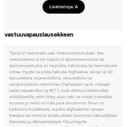
Lisätietoja: A
vastuuvapauslausekkeen
Tämä on tarkoitettu vain tiedotustarkoituksiin. Sen
tarkoituksena ei ole tarjota (i) sijoitusneuvontaa tai
sijoitussuositusta, (ii) tarjousta, kehotusta tai kannustusta
ostaa, myydä tai pitää hallussa digitaalisia varoja tai (iii)
taloudellista, kirjanpidollista, oikeudellista tai
veroperusteista neuvontaa. Digitaaliset varat, mukaan
lukien vakaakolikot ja NFT:t, ovat alttiita markkinoiden
volatiliteetille, niihin liittyy suuri riski, ne voivat menettää
arvoaan ja niistä voi tulla jopa arvottomia. Sinun on
harkittava huolellisesti, sopiiko digitaalisten varojen
treidaus tai omistus sinulle ottaen huomioon taloudellisen
tilanteesi ja riskinsietokykysi. Ota yhteyttä