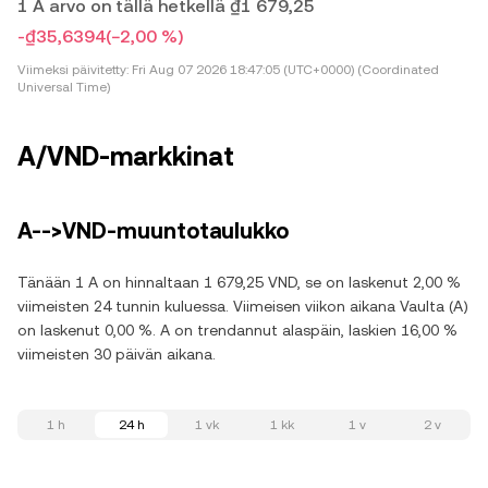
1 A arvo on tällä hetkellä ₫1 679,25
-₫35,6394
(−2,00 %)
Viimeksi päivitetty:
Fri Aug 07 2026 18:47:05 (UTC+0000) (Coordinated
Universal Time)
A/VND-markkinat
A-->VND-muuntotaulukko
Tänään 1 A on hinnaltaan 1 679,25 VND, se on laskenut 2,00 %
viimeisten 24 tunnin kuluessa. Viimeisen viikon aikana Vaulta (A)
on laskenut 0,00 %. A on trendannut alaspäin, laskien 16,00 %
viimeisten 30 päivän aikana.
1 h
24 h
1 vk
1 kk
1 v
2 v