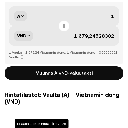
A
VND
1 Vaulta = 1 679,24 Vietnamin dong, 1 Vietnamin dong = 0,00059551
Vaulta
Muunna A VND-valuutaksi
Hintatilastot: Vaulta (A) – Vietnamin dong
(VND)
Reaaliaikainen hinta: ₫1 679,25