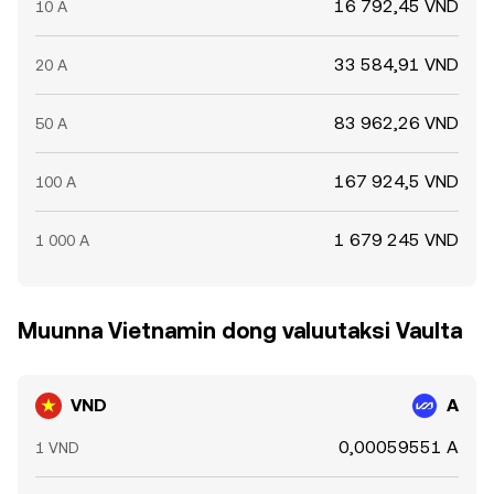
16 792,45 VND
10 A
33 584,91 VND
20 A
83 962,26 VND
50 A
167 924,5 VND
100 A
1 679 245 VND
1 000 A
Muunna Vietnamin dong valuutaksi Vaulta
VND
A
0,00059551 A
1 VND