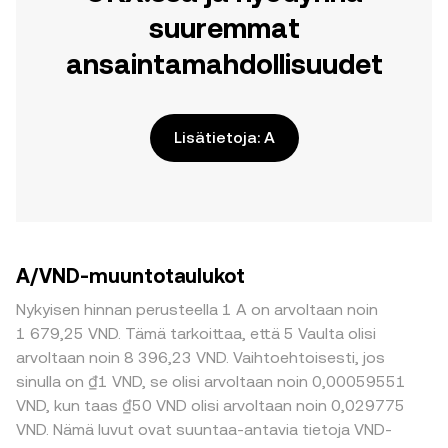
suuremmat
ansaintamahdollisuudet
Lisätietoja: A
A/VND-muuntotaulukot
Nykyisen hinnan perusteella 1 A on arvoltaan noin
1 679,25 VND. Tämä tarkoittaa, että 5 Vaulta olisi
arvoltaan noin 8 396,23 VND. Vaihtoehtoisesti, jos
sinulla on ₫1 VND, se olisi arvoltaan noin 0,00059551
VND, kun taas ₫50 VND olisi arvoltaan noin 0,029775
VND. Nämä luvut ovat suuntaa-antavia tietoja VND-