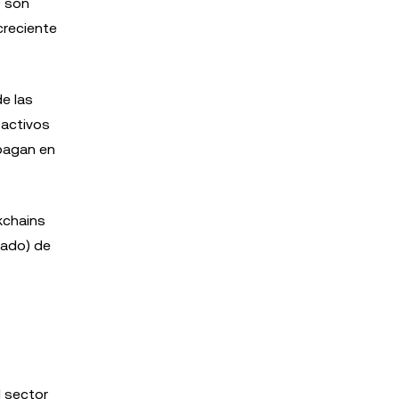
0 son
creciente
e las
 activos
 pagan en
kchains
zado) de
l sector