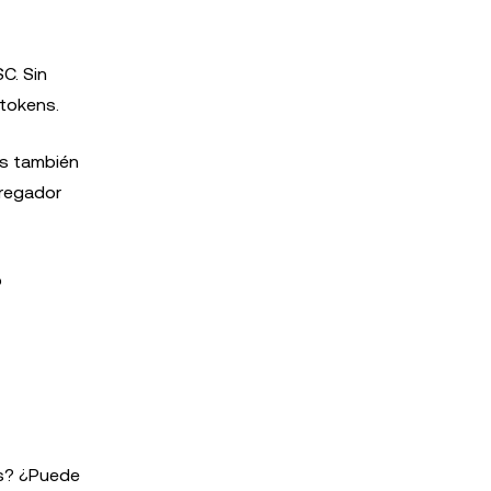
C. Sin
tokens.
s también
gregador
o
os? ¿Puede