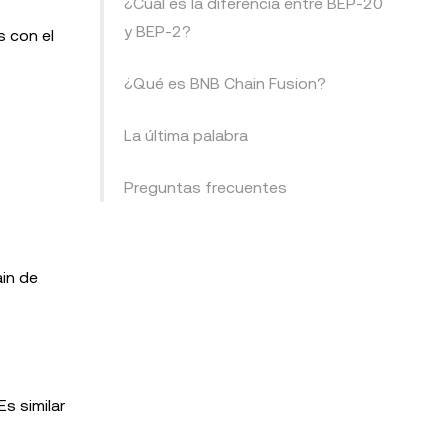
¿Cuál es la diferencia entre BEP-20
y BEP-2?
s con el
¿Qué es BNB Chain Fusion?
La última palabra
Preguntas frecuentes
ain de
s similar