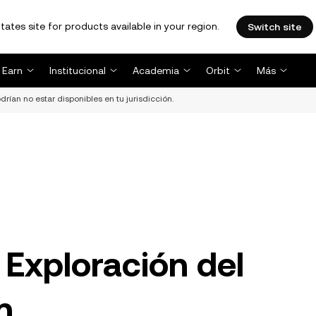
tates site for products available in your region.
Switch site
Earn
Institucional
Academia
Orbit
Más
drían no estar disponibles en tu jurisdicción.
Exploración del
n