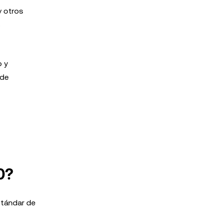
y otros
s
o y
 de
0?
stándar de