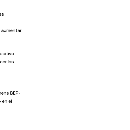
es
y aumentar
ositivo
cer las
okens BEP-
 en el