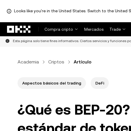
Looks like you're in the United States. Switch to the United S
Saltar al contenido principal
Compra cripto
Mercados
Trade
Esta página solo tiene fines informativos. Ciertos servicios y funciones po
Academia
Criptos
Artículo
Aspectos básicos del trading
DeFi
¿Qué es BEP-20? 
estándar de toke