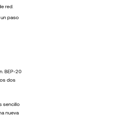
e red.
s un paso
n. BEP-20
los dos
 sencillo
una nueva