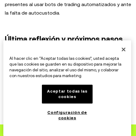
presentes al usar bots de trading automatizados y ante
la falta de autocustodia.
Última reflexión y próximos pasos
Gracias a su rápida ejecución y baja barrera de entrada,
Al hacer clic en “Aceptar todas las cookies”, usted acepta
los bots de trading de Telegram sin lugar a dudas han
que las cookies se guarden en su dispositivo para mejorar la
navegación del sitio, analizar el uso del mismo, y colaborar
remodelado el panorama del trading de criptomonedas.
con nuestros estudios para marketing.
Al ofrecer accesibilidad y automatización
incomparables, estos asistentes digitales han
Aceptar todas las
cookies
democratizado el trading, empoderando tanto a los
traders novatos como a los experimentados. Al igual
Configuración de
que con todas las herramientas de trading
cookies
automatizadas, es fundamental evaluar los bots de
Regístrate
a OKX
trading de Telegram con una mirada crítica, entendiendo