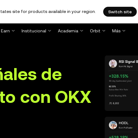
tates site for products available in your region.
Switch site
Earn
Institucional
Academia
Orbit
Más
ñales de
pto con OKX