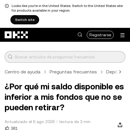
Looks like you're in the United States. Switch to the United States site
for products available in your region.
Switch site
Saltar al contenido principal
Registrarse
Centro de ayuda
Preguntas frecuentes
Depósito y 
¿Por qué mi saldo disponible es
inferior a mis fondos que no se
pueden retirar?
Actualizado el 5 ago 2026
lectura de 3 min
381