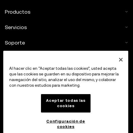
Productos
Servicios
Soporte
Comprar criptos
Al hacer clic en “Aceptar todas las cookies”, usted acepta
Calculadora de criptomonedas
que las cookies se guarden en su dispositivo para mejorar la
navegación del sitio, analizar el uso del mismo, y colaborar
con nuestros estudios para marketing.
Haz trading
Aceptar todas las
cookies
Configuración de
cookies