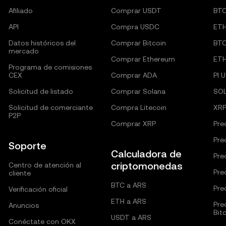
Afiliado
Comprar USDT
BT
API
Compra USDC
ET
Datos históricos del
Comprar Bitcoin
BT
mercado
Comprar Ethereum
ET
Programa de comisiones
CEX
Comprar ADA
PI 
Solicitud de listado
Comprar Solana
SO
Solicitud de comerciante
Compra Litecoin
XRP
P2P
Comprar XRP
Pre
Pre
Soporte
Calculadora de
Pre
criptomonedas
Centro de atención al
Pre
cliente
BTC a ARS
Pre
Verificación oficial
ETH a ARS
Pre
Anuncios
Bit
USDT a ARS
Conéctate con OKX