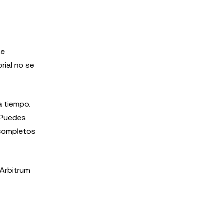
te
rial no se
a tiempo.
. Puedes
s completos
 Arbitrum