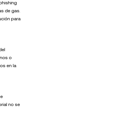
phishing
as de gas.
ución para
del
unos o
os en la
te
rial no se