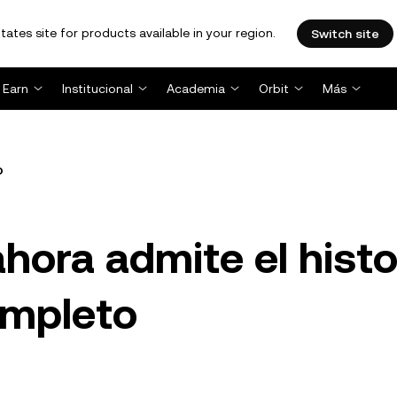
tates site for products available in your region.
Switch site
Earn
Institucional
Academia
Orbit
Más
o
hora admite el histo
ompleto