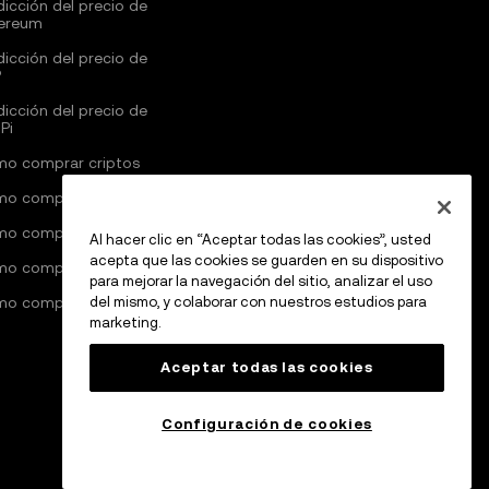
dicción del precio de
ereum
dicción del precio de
P
dicción del precio de
Pi
o comprar criptos
o comprar Bitcoin
o comprar Ethereum
Al hacer clic en “Aceptar todas las cookies”, usted
acepta que las cookies se guarden en su dispositivo
o comprar Solana
para mejorar la navegación del sitio, analizar el uso
o comprar red Pi
del mismo, y colaborar con nuestros estudios para
marketing.
Aceptar todas las cookies
Configuración de cookies