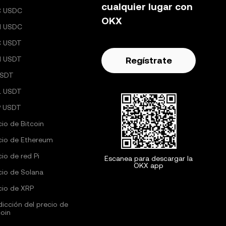
cualquier lugar con
C USDC
OKX
H USDC
C USDT
H USDT
Regístrate
USDT
L USDT
 USDT
cio de Bitcoin
cio de Ethereum
cio de red Pi
Escanea para descargar la
OKX app
cio de Solana
cio de XRP
dicción del precio de
coin