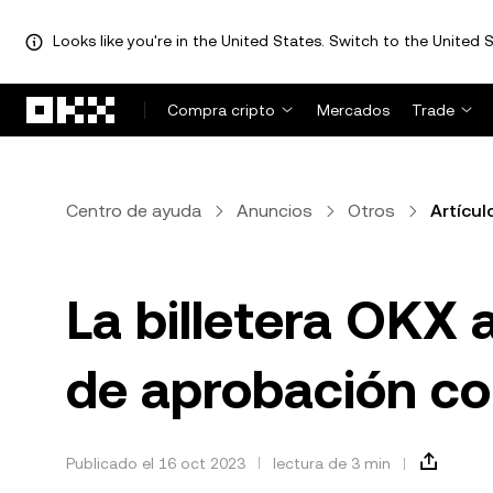
Looks like you're in the United States. Switch to the United S
Saltar al contenido principal
Compra cripto
Mercados
Trade
Centro de ayuda
Anuncios
Otros
Artícul
La billetera OKX a
de aprobación c
Publicado el 16 oct 2023
lectura de 3 min