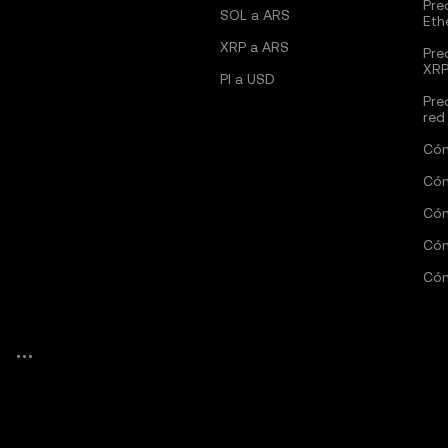
Pre
SOL a ARS
Eth
XRP a ARS
Pre
XR
PI a USD
Pre
red 
Cóm
Cóm
Cóm
Cóm
Cóm