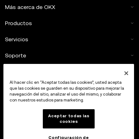
Más acerca de OKX
Productos
Servicios
Soporte
Comprar criptos
Al hacer clic en “Aceptar todas las cookies”, usted acepta
Calculadora de criptomonedas
que las cookies se guarden en su dispositivo para mejorar la
navegación del sitio, analizar el uso del mismo, y colaborar
con nuestros estudios para marketing.
Haz trading
Aceptar todas las
cookies
Configuración de