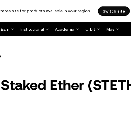
tates site for products available in your region.
Switch site
Earn
Institucional
Academia
Orbit
Más
o
o Staked Ether (STET