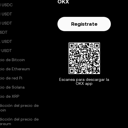
OKX
H USDC
C USDT
H USDT
Regístrate
USDT
L USDT
 USDT
cio de Bitcoin
cio de Ethereum
cio de red Pi
Escanea para descargar la
OKX app
cio de Solana
cio de XRP
dicción del precio de
coin
dicción del precio de
ereum