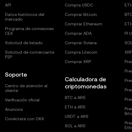
API
Compra USDC
ET
Datos históricos del
Comprar Bitcoin
BT
mercado
Comprar Ethereum
ET
Programa de comisiones
CEX
Comprar ADA
PI 
Solicitud de listado
Comprar Solana
SO
Solicitud de comerciante
Compra Litecoin
XRP
P2P
Comprar XRP
Pre
Pre
Soporte
Calculadora de
Pre
criptomonedas
Centro de atención al
Pre
cliente
BTC a ARS
Pre
Verificación oficial
ETH a ARS
Pre
Anuncios
Bit
USDT a ARS
Conéctate con OKX
Pre
SOL a ARS
Eth