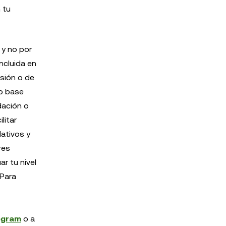
 tu
 y no por
ncluida en
sión o de
mo base
dación o
litar
ativos y
res
r tu nivel
 Para
egram
o a