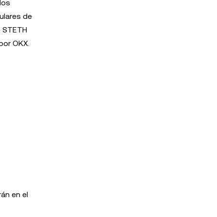
los
tulares de
de STETH
 por OKX.
án en el