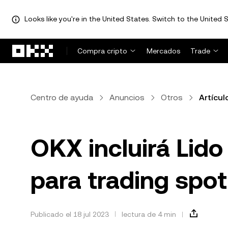
Looks like you're in the United States. Switch to the United S
Saltar al contenido principal
Compra cripto
Mercados
Trade
Centro de ayuda
Anuncios
Otros
Artícul
OKX incluirá Lid
para trading spot
Publicado el 18 jul 2023
lectura de 4 min